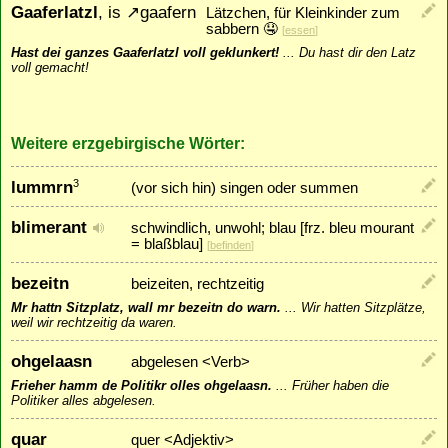
Gaaferlatzl
, is
↗
gaafern
Lätzchen, für Kleinkinder zum
sabbern 🤤
[
essen
]
Hast dei ganzes Gaaferlatzl voll geklunkert!
...
Du hast dir den Latz
voll gemacht!
Weitere erzgebirgische Wörter:
lummrn
3
(vor sich hin) singen oder summen
blimerant
schwindlich, unwohl; blau [frz. bleu mourant
= blaßblau]
[
befinden
]
bezeitn
beizeiten, rechtzeitig
Mr hattn Sitzplatz, wall mr bezeitn do warn.
...
Wir hatten Sitzplätze,
weil wir rechtzeitig da waren.
ohgelaasn
abgelesen <Verb>
Frieher hamm de Politikr olles ohgelaasn.
...
Früher haben die
Politiker alles abgelesen.
quar
quer <Adjektiv>