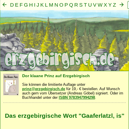
D
E
F
G
H
I
J
K
L
M
N
O
P
Q
R
S
T
U
V
W
X
Y
Z
A
B
C
Mensch
Seele
Geist
Familie
Gemeinschaft
Nah
·
·
·
·
·
Dor klaane Prinz auf Erzgebirgisch
Sie können die limitierte Auflage unter
prinz@erzgebirgisch.de
für 19,- € bestellen. Auf Wunsch
auch gern vom Übersetzer (Andreas Göbel) signiert. Oder im
Buchhandel unter der
ISBN 9783947994298
.
Das erzgebirgische Wort "Gaaferlatzl, is"