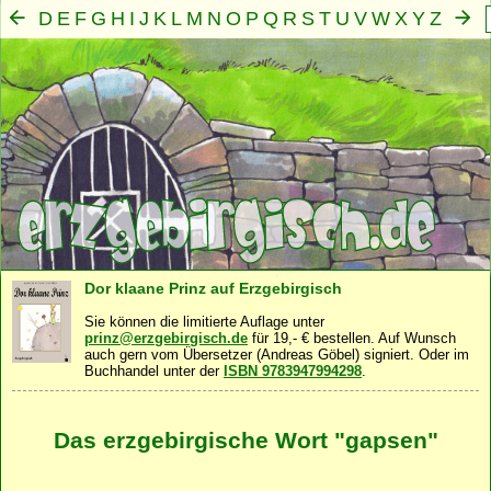
D
E
F
G
H
I
J
K
L
M
N
O
P
Q
R
S
T
U
V
W
X
Y
Z
A
B
C
Mensch
Seele
Geist
Familie
Gemeinschaft
Nah
·
·
·
·
·
Dor klaane Prinz auf Erzgebirgisch
Sie können die limitierte Auflage unter
prinz@erzgebirgisch.de
für 19,- € bestellen. Auf Wunsch
auch gern vom Übersetzer (Andreas Göbel) signiert. Oder im
Buchhandel unter der
ISBN 9783947994298
.
Das erzgebirgische Wort "gapsen"