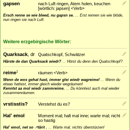
gapsen
nach Luft ringen, Atem holen, keuchen
[wörtlich: japsen] <Verb>
Ersch renne se wie bleed, nu gapsn se.
...
Erst rennen sie wie blöde,
nun ringen sie nach Luft.
Weitere erzgebirgische Wörter:
Quarksack
, dr
Quatschkopf, Schwätzer
Härste de dan Quarksack wiedr?
...
Hörst du denn den Quatschkopf?
reime
1
räumen <Verb>
Wenn de wos gehat hast, immer glei wiedr wagreime!
...
Wenn du
etwas hattest, immer gleich wieder wegräumen!
Kenntst aa mol wiedr zammreime.
...
Du könntest auch mal wieder
zusammenräumen.
vrstisstis?
Verstehst du es?
Hal' emol
Moment mal; halt mal inne; warte mal; nicht
so hastig
Hal' emol, net so
↗
tärit
.
...
Warte mal, nichts überstürzen!