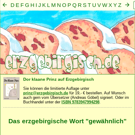
D
E
F
G
H
I
J
K
L
M
N
O
P
Q
R
S
T
U
V
W
X
Y
Z
A
B
C
Mensch
Seele
Geist
Familie
Gemeinschaft
Nah
·
·
·
·
·
Dor klaane Prinz auf Erzgebirgisch
Sie können die limitierte Auflage unter
prinz@erzgebirgisch.de
für 19,- € bestellen. Auf Wunsch
auch gern vom Übersetzer (Andreas Göbel) signiert. Oder im
Buchhandel unter der
ISBN 9783947994298
.
Das erzgebirgische Wort "gewähnlich"