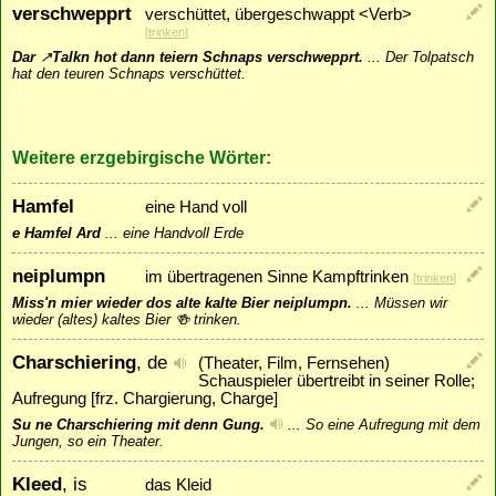
verschwepprt
verschüttet, übergeschwappt <Verb>
[
trinken
]
Dar
↗
Talkn
hot dann teiern Schnaps verschwepprt.
...
Der Tolpatsch
hat den teuren Schnaps verschüttet.
Weitere erzgebirgische Wörter:
Hamfel
eine Hand voll
e Hamfel Ard
...
eine Handvoll Erde
neiplumpn
im übertragenen Sinne Kampftrinken
[
trinken
]
Miss'n mier wieder dos alte kalte Bier neiplumpn.
...
Müssen wir
wieder (altes) kaltes Bier 🍻 trinken.
Charschiering
, de
(Theater, Film, Fernsehen)
Schauspieler übertreibt in seiner Rolle;
Aufregung [frz. Chargierung, Charge]
Su ne Charschiering mit denn Gung.
...
So eine Aufregung mit dem
Jungen, so ein Theater.
Kleed
, is
das Kleid