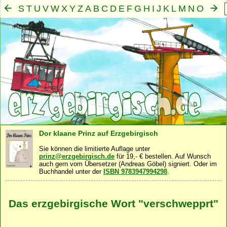
S
T
U
V
W
X
Y
Z
A
B
C
D
E
F
G
H
I
J
K
L
M
N
O
P
Q
R
Mensch
Seele
Geist
Familie
Gemeinschaft
Nah
·
·
·
·
·
Dor klaane Prinz auf Erzgebirgisch
Sie können die limitierte Auflage unter
prinz@erzgebirgisch.de
für 19,- € bestellen. Auf Wunsch
auch gern vom Übersetzer (Andreas Göbel) signiert. Oder im
Buchhandel unter der
ISBN 9783947994298
.
Das erzgebirgische Wort "verschwepprt"