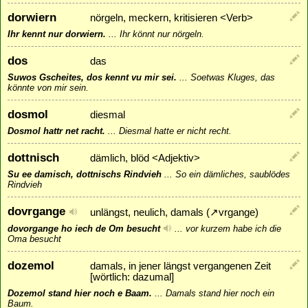
dorwiern
nörgeln, meckern, kritisieren <Verb>
Ihr kennt nur dorwiern.
...
Ihr könnt nur nörgeln.
dos
das
Suwos Gscheites, dos kennt vu mir sei.
...
Soetwas Kluges, das
könnte von mir sein.
dosmol
diesmal
Dosmol hattr net racht.
...
Diesmal hatte er nicht recht.
dottnisch
dämlich, blöd <Adjektiv>
Su ee damisch, dottnischs Rindvieh
...
So ein dämliches, saublödes
Rindvieh
dovrgange
unlängst, neulich, damals (
↗
vrgange
)
dovorgange ho iech de Om besucht
...
vor kurzem habe ich die
Oma besucht
dozemol
damals, in jener längst vergangenen Zeit
[wörtlich: dazumal]
Dozemol stand hier noch e Baam.
...
Damals stand hier noch ein
Baum.