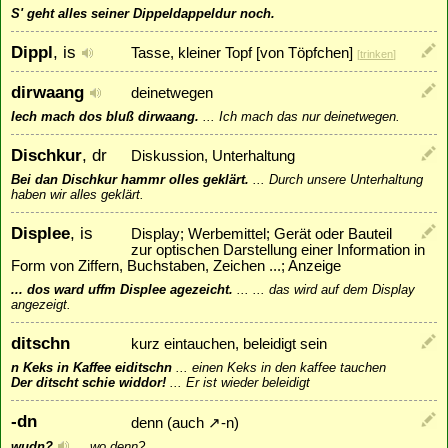
S' geht alles seiner Dippeldappeldur noch.
Dippl
, is
Tasse, kleiner Topf [von Töpfchen]
[
trinken
]
dirwaang
deinetwegen
Iech mach dos bluß dirwaang.
...
Ich mach das nur deinetwegen.
Dischkur
, dr
Diskussion, Unterhaltung
Bei dan Dischkur hammr olles geklärt.
...
Durch unsere Unterhaltung
haben wir alles geklärt.
Displee
, is
Display; Werbemittel; Gerät oder Bauteil
zur optischen Darstellung einer Information in
Form von Ziffern, Buchstaben, Zeichen ...; Anzeige
... dos ward uffm Displee agezeicht.
...
... das wird auf dem Display
angezeigt.
ditschn
kurz eintauchen, beleidigt sein
n Keks in Kaffee eiditschn
...
einen Keks in den kaffee tauchen
Der ditscht schie widdor!
...
Er ist wieder beleidigt
-dn
denn (auch
↗
-n
)
wudn?
...
wo denn?