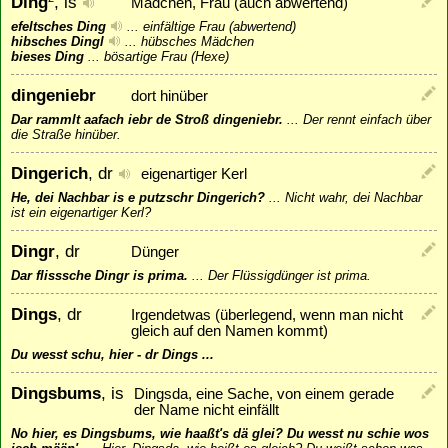
Ding
, is
Mädchen, Frau (auch abwertend)
efeltsches Ding
...
einfältige Frau (abwertend)
hibsches Dingl
...
hübsches Mädchen
bieses Ding
...
bösartige Frau (Hexe)
dingeniebr
dort hinüber
Dar rammlt aafach iebr de Stroß dingeniebr.
...
Der rennt einfach über
die Straße hinüber.
Dingerich
, dr
eigenartiger Kerl
He, dei Nachbar is e putzschr Dingerich?
...
Nicht wahr, dei Nachbar
ist ein eigenartiger Kerl?
Dingr
, dr
Dünger
Dar flisssche Dingr is prima.
...
Der Flüssigdünger ist prima.
Dings
, dr
Irgendetwas (überlegend, wenn man nicht
gleich auf den Namen kommt)
Du wesst schu, hier - dr Dings ...
Dingsbums
, is
Dingsda, eine Sache, von einem gerade
der Name nicht einfällt
No hier, es Dingsbums, wie haaßt's dä glei? Du wesst nu schie wos