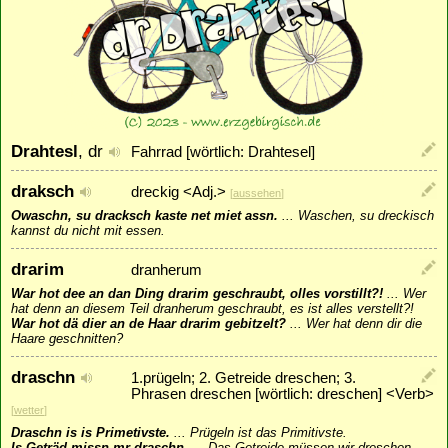
Drahtesl
, dr
Fahrrad [wörtlich: Drahtesel]
draksch
dreckig <Adj.>
[
aussehen
]
Owaschn, su dracksch kaste net miet assn.
...
Waschen, su dreckisch
kannst du nicht mit essen.
drarim
dranherum
War hot dee an dan Ding drarim geschraubt, olles vorstillt?!
...
Wer
hat denn an diesem Teil dranherum geschraubt, es ist alles verstellt?!
War hot dä dier an de Haar drarim gebitzelt?
...
Wer hat denn dir die
Haare geschnitten?
draschn
1.prügeln; 2. Getreide dreschen; 3.
Phrasen dreschen [wörtlich: dreschen] <Verb>
[
wetter
]
Draschn is is Primetivste.
...
Prügeln ist das Primitivste.
Is Geträd missn mr draschn.
...
Das Getreide müssen wir dreschen.