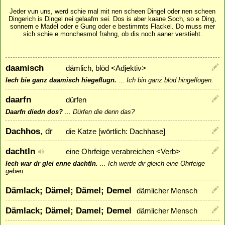
Jeder vun uns, werd schie mal mit nen scheen Dingel oder nen scheen
Dingerich is Dingel nei gelaafm sei. Dos is aber kaane Soch, so e Ding,
sonnern e Madel oder e Gung oder e bestimmts Flackel. Do muss mer
sich schie e monchesmol frahng, ob dis noch aaner verstieht.
daamisch
dämlich, blöd <Adjektiv>
Iech bie ganz daamisch hiegeflugn.
...
Ich bin ganz blöd hingeflogen.
daarfn
dürfen
Daarfn diedn dos?
...
Dürfen die denn das?
Dachhos
, dr
die Katze [wörtlich: Dachhase]
dachtln
eine Ohrfeige verabreichen <Verb>
Iech war dr glei enne dachtln.
...
Ich werde dir gleich eine Ohrfeige
geben.
Dämlack; Dämel; Dämel; Demel
dämlicher Mensch
Dämlack; Dämel; Damel; Demel
dämlicher Mensch