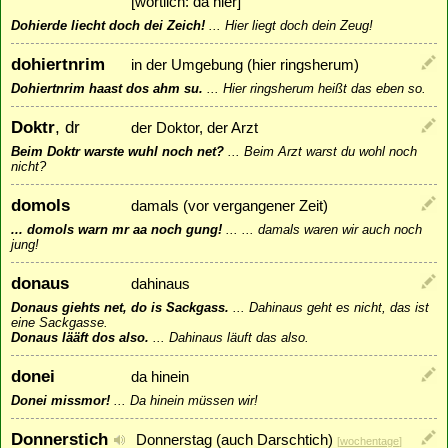
[wörtlich: da hier]
Dohierde liecht doch dei Zeich!
...
Hier liegt doch dein Zeug!
dohiertnrim
in der Umgebung (hier ringsherum)
Dohiertnrim haast dos ahm su.
...
Hier ringsherum heißt das eben so.
Doktr
, dr
der Doktor, der Arzt
Beim Doktr warste wuhl noch net?
...
Beim Arzt warst du wohl noch
nicht?
domols
damals (vor vergangener Zeit)
... domols warn mr aa noch gung!
...
... damals waren wir auch noch
jung!
donaus
dahinaus
Donaus giehts net, do is Sackgass.
...
Dahinaus geht es nicht, das ist
eine Sackgasse.
Donaus lääft dos also.
...
Dahinaus läuft das also.
donei
da hinein
Donei missmor!
...
Da hinein müssen wir!
Donnerstich
Donnerstag (auch Darschtich)
[
wochentage
]