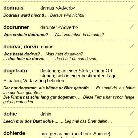
dodraus
daraus <Adverb>
Dodraus ward nischt!
...
Daraus wird nichts!
dodrunner
darunter <Adverb>
Wos vrstiste dodrunnr?
...
Was verstehst du darunter?
dodrva; dorvu
davon
Wos haste dodrva?
...
Was hast du davon?
... dos hste nu dorvu.
...
... das hast du nun davon.
dogetratn
dastehen; an einer Stelle, einem Ort
stehen; sich in einer bestimmten Lage,
Situation, Verfassung befinden
Dar hot dogetratn, als hättne dr Blitz getroffn.
...
Er stand da, als hätte
ihn der Blitz getroffen.
Die Firma hat schu lang gut dogetratn.
...
Diese Firma hat schon lange
gut dagestanden.
dohie
dahin
Leech mol dos Btatt dohie ...
...
Leg mal das Brett dahin ...
dohierde
hier, genau hier (auch nur
↗
hierde
)