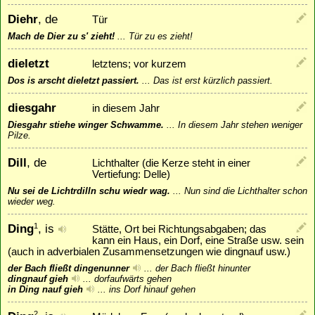
Diehr
, de
Tür
Mach de Dier zu s' zieht!
...
Tür zu es zieht!
dieletzt
letztens; vor kurzem
Dos is arscht dieletzt passiert.
...
Das ist erst kürzlich passiert.
diesgahr
in diesem Jahr
Diesgahr stiehe winger Schwamme.
...
In diesem Jahr stehen weniger
Pilze.
Dill
, de
Lichthalter (die Kerze steht in einer
Vertiefung: Delle)
Nu sei de Lichtrdilln schu wiedr wag.
...
Nun sind die Lichthalter schon
wieder weg.
Ding
, is
1
Stätte, Ort bei Richtungsabgaben; das
kann ein Haus, ein Dorf, eine Straße usw. sein
(auch in adverbialen Zusammensetzungen wie dingnauf usw.)
der Bach fließt dingenunner
...
der Bach fließt hinunter
dingnauf gieh
...
dorfaufwärts gehen
in Ding nauf gieh
...
ins Dorf hinauf gehen
2