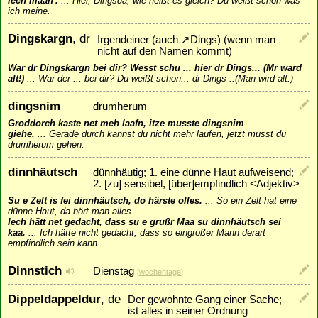
iech mään'.
...
Hier, Dingsda, wie heißt es gleich? Du weißt schon was
ich meine.
Dingskargn
, dr
Irgendeiner (auch
↗
Dings
) (wenn man
nicht auf den Namen kommt)
War dr Dingskargn bei dir? Wesst schu ... hier dr Dings... (Mr ward
alt!)
...
War der ... bei dir? Du weißt schon... dr Dings ..(Man wird alt.)
dingsnim
drumherum
Groddorch kaste net meh laafn, itze musste dingsnim
giehe.
...
Gerade durch kannst du nicht mehr laufen, jetzt musst du
drumherum gehen.
dinnhäutsch
dünnhäutig; 1. eine dünne Haut aufweisend;
2. [zu] sensibel, [über]empfindlich <Adjektiv>
Su e Zelt is fei dinnhäutsch, do härste olles.
...
So ein Zelt hat eine
dünne Haut, da hört man alles.
Iech hätt net gedacht, dass su e grußr Maa su dinnhäutsch sei
kaa.
...
Ich hätte nicht gedacht, dass so eingroßer Mann derart
empfindlich sein kann.
Dinnstich
Dienstag
[
wochentage
]
Dippeldappeldur
, de
Der gewohnte Gang einer Sache;
ist alles in seiner Ordnung