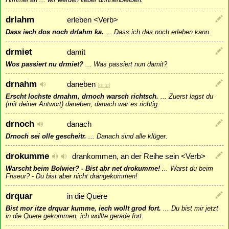
drlahm
erleben <Verb>
Dass iech dos noch drlahm ka.
...
Dass ich das noch erleben kann.
drmiet
damit
Wos passiert nu drmiet?
...
Was passiert nun damit?
drnahm
daneben
[
orte
]
Erscht lochste drnahm, drnoch warsch richtsch.
...
Zuerst lagst du
(mit deiner Antwort) daneben, danach war es richtig.
drnoch
danach
Drnoch sei olle gescheitr.
...
Danach sind alle klüger.
drokumme
drankommen, an der Reihe sein <Verb>
Warscht beim Bolwier? - Bist abr net drokumme!
...
Warst du beim
Friseur? - Du bist aber nicht drangekommen!
drquar
in die Quere
Bist mor itze drquar kumme, iech wollt grod fort.
...
Du bist mir jetzt
in die Quere gekommen, ich wollte gerade fort.