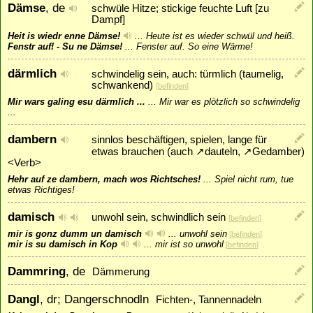
Dämse
, de
schwüle Hitze; stickige feuchte Luft [zu
Dampf]
Heit is wiedr enne Dämse!
...
Heute ist es wieder schwül und heiß.
Fenstr auf! - Su ne Dämse!
...
Fenster auf. So eine Wärme!
därmlich
schwindelig sein, auch: türmlich (taumelig,
schwankend)
[
befinden
]
Mir wars galing esu därmlich ...
...
Mir war es plötzlich so schwindelig
...
dambern
sinnlos beschäftigen, spielen, lange für
etwas brauchen (auch
↗
dauteln
,
↗
Gedamber
)
<Verb>
Hehr auf ze dambern, mach wos Richtsches!
...
Spiel nicht rum, tue
etwas Richtiges!
damisch
unwohl sein, schwindlich sein
[
befinden
]
mir is gonz dumm un damisch
...
unwohl sein
[
befinden
]
mir is su damisch in Kop
...
mir ist so unwohl
[
befinden
]
Dammring
, de
Dämmerung
Dangl
, dr; Dangerschnodln
Fichten-, Tannennadeln