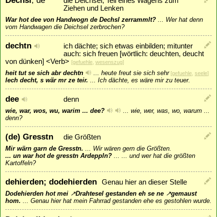
die Deichsel; Teil eines Wagens zum
Ziehen und Lenken
War hot dee von Handwogn de Dechsl zerrammlt?
...
Wer hat denn
vom Handwagen die Deichsel zerbrochen?
dechtn
ich dächte; sich etwas einbilden; mitunter
auch: sich freuen [wörtlich: deuchten, deucht
von dünken] <Verb>
[
gefuehle
,
wesenszug
]
heit tut se sich abr dechtn
...
heute freut sie sich sehr
[
gefuehle
,
seele
]
Iech decht, s wär mr ze teir.
...
Ich dächte, es wäre mir zu teuer.
dee
denn
wie, war, wos, wu, warim ... dee?
...
wie, wer, was, wo, warum ...
denn?
(de) Gresstn
die Größten
Mir wärn garn de Gresstn.
...
Wir wären gern die Größten.
... un war hot de gresstn Ardeppln?
...
... und wer hat die größten
Kartoffeln?
dehierden; dodehierden
Genau hier an dieser Stelle
Dodehierden hot mei
↗
Drahtesel
gestanden eh se ne
↗
gemaust
hom.
...
Genau hier hat mein Fahrrad gestanden ehe es gestohlen wurde.