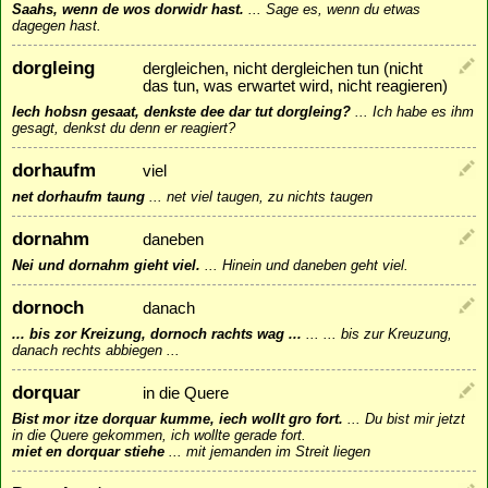
Saahs, wenn de wos dorwidr hast.
...
Sage es, wenn du etwas
dagegen hast.
dorgleing
dergleichen, nicht dergleichen tun (nicht
das tun, was erwartet wird, nicht reagieren)
Iech hobsn gesaat, denkste dee dar tut dorgleing?
...
Ich habe es ihm
gesagt, denkst du denn er reagiert?
dorhaufm
viel
net dorhaufm taung
...
net viel taugen, zu nichts taugen
dornahm
daneben
Nei und dornahm gieht viel.
...
Hinein und daneben geht viel.
dornoch
danach
... bis zor Kreizung, dornoch rachts wag ...
...
... bis zur Kreuzung,
danach rechts abbiegen ...
dorquar
in die Quere
Bist mor itze dorquar kumme, iech wollt gro fort.
...
Du bist mir jetzt
in die Quere gekommen, ich wollte gerade fort.
miet en dorquar stiehe
...
mit jemanden im Streit liegen