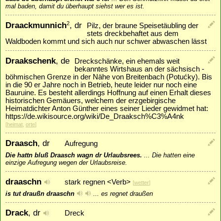
mal baden, damit du überhaupt siehst wer es ist.
Draackmunnich
, dr
2
Pilz, der braune Speisetäubling der
stets dreckbehaftet aus dem
Waldboden kommt und sich auch nur schwer abwaschen lässt
Draakschenk
, de
Dreckschänke, ein ehemals weit
bekanntes Wirtshaus an der sächsisch -
böhmischen Grenze in der Nähe von Breitenbach (Potućky). Bis
in die 90 er Jahre noch in Betrieb, heute leider nur noch eine
Bauruine. Es besteht allerdings Hoffnung auf einen Erhalt dieses
historischen Gemäuers, welchem der erzgebirgische
Heimatdichter Anton Günther eines seiner Lieder gewidmet hat:
https://de.wikisource.org/wiki/De_Draaksch%C3%A4nk
[
heimat
,
orte
]
Draasch
, dr
Aufregung
Die hattn bluß Draasch wagn dr Urlaubsrees.
...
Die hatten eine
einzige Aufregung wegen der Urlaubsreise.
draaschn
stark regnen <Verb>
[
wetter
]
is tut draußn draaschn
...
es regnet draußen
Drack
, dr
Dreck