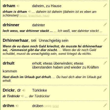
drham
daheim, zu Hause
drham is drham
...
daheim ist daheim (daheim ist es eben am
schönsten)
[
besitz
,
brauchtum
,
haus
]
drhinner
dahinter
Iech wess, war drhinner stackt ...
...
Ich weiß, wer dahinter steckt ...
Drhinnerhaar
, sei
Unnachgiebig sein
Wenn de vu dann noch Gald kriechst, do musste fei drhinnerhaar
sei,
↗
ümmesist
gibt dar dier nischt.
...
Wenn der dir noch Geld
schuldet, musst du unnachgiebig sein, sonst kriegst du nichts.
drhult
erholt; etwas überwinden; etwas
überstanden haben und wieder zu Kräften
kommen
Hast diech im Urlaub gut drhult.
...
Du hast dich aber im Urlaub gut
erholt.
Drickr
, dr
Türklinke
dr Tirdrickr
...
der Türdrücker
drihm
drüben
{drīṁ}
[
orte
]