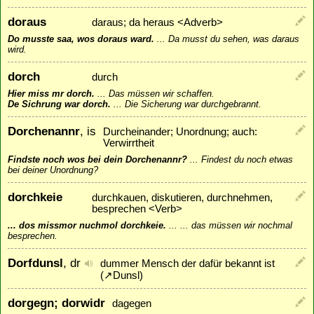
doraus
daraus; da heraus <Adverb>
Do musste saa, wos doraus ward.
...
Da musst du sehen, was daraus
wird.
dorch
durch
Hier miss mr dorch.
...
Das müssen wir schaffen.
De Sichrung war dorch.
...
Die Sicherung war durchgebrannt.
Dorchenannr
, is
Durcheinander; Unordnung; auch:
Verwirrtheit
Findste noch wos bei dein Dorchenannr?
...
Findest du noch etwas
bei deiner Unordnung?
dorchkeie
durchkauen, diskutieren, durchnehmen,
besprechen <Verb>
... dos missmor nuchmol dorchkeie.
...
... das müssen wir nochmal
besprechen.
Dorfdunsl
, dr
dummer Mensch der dafür bekannt ist
(
↗
Dunsl
)
dorgegn; dorwidr
dagegen