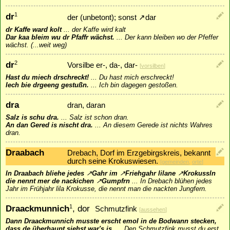
dr
1
der (unbetont); sonst
↗
dar
dr Kaffe ward kolt
...
der Kaffe wird kalt
Dar kaa bleim wu dr Pfaffr wächst.
...
Der kann bleiben wo der Pfeffer
wächst. (...weit weg)
dr
2
Vorsilbe er-, da-, dar-
[
vorsilben
]
Hast du miech drschreckt!
...
Du hast mich erschreckt!
Iech bie drgeeng gestußn.
...
Ich bin dagegen gestoßen.
dra
dran, daran
Salz is schu dra.
...
Salz ist schon dran.
An dan Gered is nischt dra.
...
An diesem Gerede ist nichts Wahres
dran.
Draabach
Drebach, Dorf im Erzgebirgskreis, bekannt
durch seine Krokuswiesen.
[
gemeinden
,
orte
]
In Draabach bliehe jedes
↗
Gahr
im
↗
Friehgahr
lilane
↗
Krokussln
die nennt mer de nackichen
↗
Gumpfrn
...
In Drebach blühen jedes
Jahr im Frühjahr lila Krokusse, die nennt man die nackten Jungfern.
Draackmunnich
, dor
1
Schmutzfink
[
aussehen
]
Dann Draackmunnich musste erscht emol in de Bodwann stecken,
dass de überhaupt siehst war's is.
...
Den Schmutzfink musst du erst