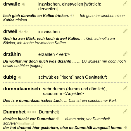
drwalle
inzwischen, einstweilen [wörtlich:
derweilen]
Iech gieh darwalle en Kaffee trinken.
...
Ich gehe inzwischen einen
Kaffee trinken.
drweil
inzwischen
Gieh fix zen Bäck, iech koch drweil Kaffee.
...
Geh schnell zum
Bäcker, ich koche inzwischen Kaffee.
drzähln
erzählen <Verb>
Du wolltst mr doch nuch wos drzähln ...
...
Du wolltest mir doch noch
etwas erzählen (sagen).
dubig
schwül; es "riecht" nach Gewitterluft
dummdaamisch
sehr dumm (dumm und dämlich),
saudumm <Adjektiv>
Dos is e dummdaamisches Ludr.
...
Das ist ein saudummer Kerl.
Dummhet
Dummheit
dar/das bleekt vor Dummhät
...
dumm sein; vor Dummheit
schreien
[
intelligenz
]
der hot dreimol hier gschriern, olse de Dummhät ausgetalt homm