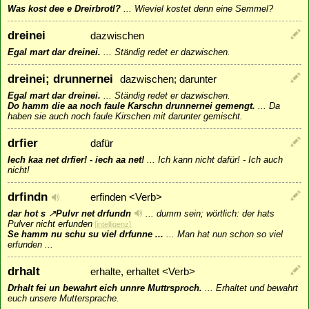
Was kost dee e Dreirbrotl?
...
Wieviel kostet denn eine Semmel?
dreinei
dazwischen
Egal mart dar dreinei.
...
Ständig redet er dazwischen.
dreinei; drunnernei
dazwischen; darunter
Egal mart dar dreinei.
...
Ständig redet er dazwischen.
Do hamm die aa noch faule Karschn drunnernei gemengt.
...
Da
haben sie auch noch faule Kirschen mit darunter gemischt.
drfier
dafür
Iech kaa net drfier! - iech aa net!
...
Ich kann nicht dafür! - Ich auch
nicht!
drfindn
erfinden <Verb>
dar hot s
↗
Pulvr
net drfundn
...
dumm sein; wörtlich: der hats
Pulver nicht erfunden
[
intelligenz
]
Se hamm nu schu su viel drfunne ...
...
Man hat nun schon so viel
erfunden ...
drhalt
erhalte, erhaltet <Verb>
Drhalt fei un bewahrt eich unnre Muttrsproch.
...
Erhaltet und bewahrt
euch unsere Muttersprache.