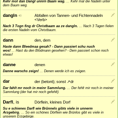
Kehr mol dan Dangl unnrn Baam wag.
...
Kehr mal die Nadeln unter
dem Baum weg.
dangln
Abfallen von Tannen- und Fichtennadeln
<Verb>
Nach 3 Togn fing dr Christbaam aa ze dangln.
...
Nach 3 Tagen fielen
die ersten Nadeln vom Christbaum.
dann
den, dem
Haste dann Bleedmaa gesah? - Dann passiert schu nuch
wos!
...
Hast du den Blödmann gesehen? - Dem passiert schon noch
etwas!
danne
denen
Danne warschs zeign!
...
Denen werde ich es zeigen.
dar
der (betont); sonst
↗
dr
Dar fahlt mr noch in meinr Sammlung.
...
Der fehlt mir noch in meiner
Sammlung (der hat mir noch gefehlt).
Darfl
, is
Dörflein, kleines Dorf
Su e schienes Darfl wie Brünnels gibts viele in unnerm
Arzgebirg.
...
So ein schönes Dörflein wie Brünlos gibt es viele in
unserem Erzgebirge.