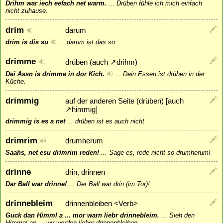
Drihm war iech eefach net warm.
...
Drüben fühle ich mich einfach
nicht zuhause.
drim
darum
drim is dis su
...
darum ist das so
drimme
drüben (auch
↗
drihm
)
Dei Assn is drimme in dor Kich.
...
Dein Essen ist drüben in der
Küche.
drimmig
auf der anderen Seite (drüben) [auch
↗
himmig
]
drimmig is es a net
...
drüben ist es auch nicht
drimrim
drumherum
Saahs, net esu drimrim reden!
...
Sage es, rede nicht so drumherum!
drinne
drin, drinnen
Dar Ball war drinne!
...
Der Ball war drin (im Tor)!
drinnebleim
drinnenbleiben <Verb>
Guck dan Himml a ... mor warn liebr drinnebleim.
...
Sieh den
Himmel an ... wir werden lieber drinnenbleiben.