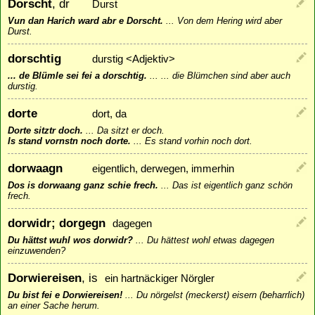
Dorscht
, dr
Durst
Vun dan Harich ward abr e Dorscht.
...
Von dem Hering wird aber
Durst.
dorschtig
durstig <Adjektiv>
... de Blümle sei fei a dorschtig.
...
... die Blümchen sind aber auch
durstig.
dorte
dort, da
Dorte sitztr doch.
...
Da sitzt er doch.
Is stand vornstn noch dorte.
...
Es stand vorhin noch dort.
dorwaagn
eigentlich, derwegen, immerhin
Dos is dorwaang ganz schie frech.
...
Das ist eigentlich ganz schön
frech.
dorwidr; dorgegn
dagegen
Du hättst wuhl wos dorwidr?
...
Du hättest wohl etwas dagegen
einzuwenden?
Dorwiereisen
, is
ein hartnäckiger Nörgler
Du bist fei e Dorwiereisen!
...
Du nörgelst (meckerst) eisern (beharrlich)
an einer Sache herum.