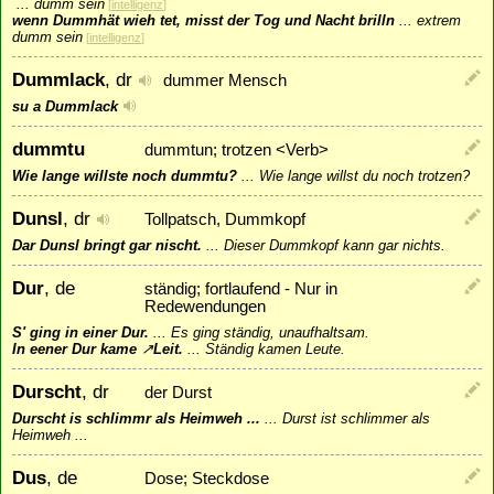
...
dumm sein
[
intelligenz
]
wenn Dummhät wieh tet, misst der Tog und Nacht brilln
...
extrem
dumm sein
[
intelligenz
]
Dummlack
, dr
dummer Mensch
su a Dummlack
dummtu
dummtun; trotzen <Verb>
Wie lange willste noch dummtu?
...
Wie lange willst du noch trotzen?
Dunsl
, dr
Tollpatsch, Dummkopf
Dar Dunsl bringt gar nischt.
...
Dieser Dummkopf kann gar nichts.
Dur
, de
ständig; fortlaufend - Nur in
Redewendungen
S' ging in einer Dur.
...
Es ging ständig, unaufhaltsam.
In eener Dur kame
↗
Leit
.
...
Ständig kamen Leute.
Durscht
, dr
der Durst
Durscht is schlimmr als Heimweh ...
...
Durst ist schlimmer als
Heimweh ...
Dus
, de
Dose; Steckdose