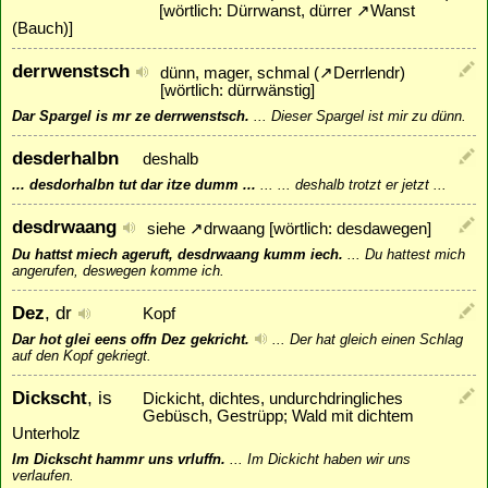
[wörtlich: Dürrwanst, dürrer
↗
Wanst
(Bauch)]
derrwenstsch
dünn, mager, schmal (
↗
Derrlendr
)
[wörtlich: dürrwänstig]
Dar Spargel is mr ze derrwenstsch.
...
Dieser Spargel ist mir zu dünn.
desderhalbn
deshalb
... desdorhalbn tut dar itze dumm ...
...
... deshalb trotzt er jetzt ...
desdrwaang
siehe
↗
drwaang
[wörtlich: desdawegen]
Du hattst miech ageruft, desdrwaang kumm iech.
...
Du hattest mich
angerufen, deswegen komme ich.
Dez
, dr
Kopf
Dar hot glei eens offn Dez gekricht.
...
Der hat gleich einen Schlag
auf den Kopf gekriegt.
Dickscht
, is
Dickicht, dichtes, undurchdringliches
Gebüsch, Gestrüpp; Wald mit dichtem
Unterholz
Im Dickscht hammr uns vrluffn.
...
Im Dickicht haben wir uns
verlaufen.