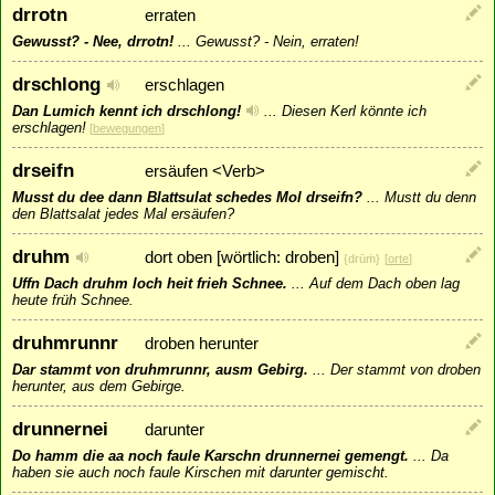
drrotn
erraten
Gewusst? - Nee, drrotn!
...
Gewusst? - Nein, erraten!
drschlong
erschlagen
Dan Lumich kennt ich drschlong!
...
Diesen Kerl könnte ich
erschlagen!
[
bewegungen
]
drseifn
ersäufen <Verb>
Musst du dee dann Blattsulat schedes Mol drseifn?
...
Mustt du denn
den Blattsalat jedes Mal ersäufen?
druhm
dort oben [wörtlich: droben]
{drūṁ}
[
orte
]
Uffn Dach druhm loch heit frieh Schnee.
...
Auf dem Dach oben lag
heute früh Schnee.
druhmrunnr
droben herunter
Dar stammt von druhmrunnr, ausm Gebirg.
...
Der stammt von droben
herunter, aus dem Gebirge.
drunnernei
darunter
Do hamm die aa noch faule Karschn drunnernei gemengt.
...
Da
haben sie auch noch faule Kirschen mit darunter gemischt.