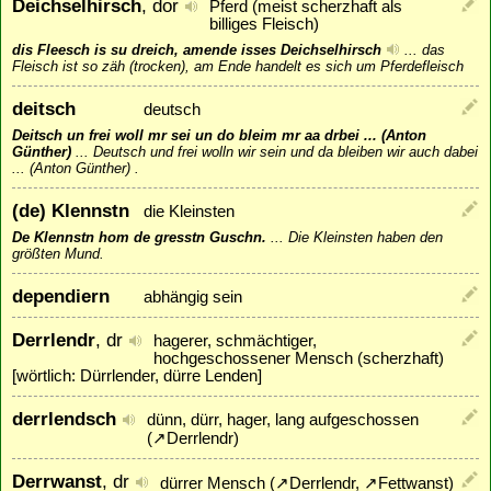
Deichselhirsch
, dor
Pferd (meist scherzhaft als
billiges Fleisch)
dis Fleesch is su dreich, amende isses Deichselhirsch
...
das
Fleisch ist so zäh (trocken), am Ende handelt es sich um Pferdefleisch
deitsch
deutsch
Deitsch un frei woll mr sei un do bleim mr aa drbei ... (Anton
Günther)
...
Deutsch und frei wolln wir sein und da bleiben wir auch dabei
... (Anton Günther) .
(de) Klennstn
die Kleinsten
De Klennstn hom de gresstn Guschn.
...
Die Kleinsten haben den
größten Mund.
dependiern
abhängig sein
Derrlendr
, dr
hagerer, schmächtiger,
hochgeschossener Mensch (scherzhaft)
[wörtlich: Dürrlender, dürre Lenden]
derrlendsch
dünn, dürr, hager, lang aufgeschossen
(
↗
Derrlendr
)
Derrwanst
, dr
dürrer Mensch (
↗
Derrlendr
,
↗
Fettwanst
)