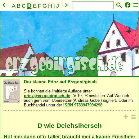
D
A
B
C
E
F
G
H
I
J
K
L
M
N
O
P
Q
R
S
T
U
V
W
X
Y
Z
Mensch
Seele
Geist
Familie
Gemeinschaft
·
·
·
·
·
Nahrung
Natur
Sonstiges
·
·
Dor klaane Prinz auf Erzgebirgisch
Sie können die limitierte Auflage unter
prinz@erzgebirgisch.de
für 19,- € bestellen. Auf Wunsch
auch gern vom Übersetzer (Andreas Göbel) signiert. Oder im
Buchhandel unter der
ISBN 9783947994298
.
D wie Deichslhersch
Hot mer dann of'n Taller, braucht mer a kaane Preislbeer