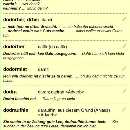
wardn?
...
wer denn?
wuhiedn?
...
wohin denn?
dodorbei; drbei
dabei
... iech hob ne drbei drwischt.
...
... ich habe ihn dabei erwischt.
... dodrbei wolltr wos Guts machn.
...
... dabei wollte er etwas Gutes
tun.
dodorfier
dafür (da dafür)
Dodorfier hätt iech kee Gald ausgegaam.
...
Dafür hätte ich kein Geld
ausgegeben.
dodormiet
damit
Iech will dodormiet nischt ze tu hamm.
...
Ich will damit nichts zu tun
haben.
dodra
daran; dadran <Adverb>
Dodra lieschts net.
...
Daran liegt es nicht.
dodraufhie
daraufhin; aus diesem Grund (Anlass)
<Adverb>
Sie suchn in dr Zeitung gute Leit, dodraufhie kumm iech.
...
Sie
suchen in der Zeitung gute Leute, daraufhin bin ich hier.