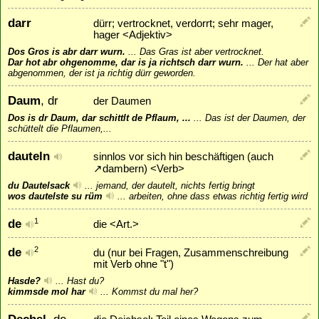
darr
dürr; vertrocknet, verdorrt; sehr mager,
hager <Adjektiv>
Dos Gros is abr darr wurn.
...
Das Gras ist aber vertrocknet.
Dar hot abr ohgenomme, dar is ja richtsch darr wurn.
...
Der hat aber
abgenommen, der ist ja richtig dürr geworden.
Daum
, dr
der Daumen
Dos is dr Daum, dar schittlt de Pflaum, ...
...
Das ist der Daumen, der
schüttelt die Pflaumen,...
dauteln
sinnlos vor sich hin beschäftigen (auch
↗
dambern
) <Verb>
du Dautelsack
...
jemand, der dautelt, nichts fertig bringt
wos dautelste su rüm
...
arbeiten, ohne dass etwas richtig fertig wird
de
1
die <Art.>
de
2
du (nur bei Fragen, Zusammenschreibung
mit Verb ohne "t")
Hasde?
...
Hast du?
kimmsde mol har
...
Kommst du mal her?
Dechsl
, de