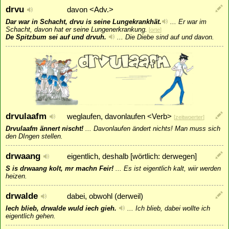
drvu
davon <Adv.>
Dar war in Schacht, drvu is seine Lungekrankhät.
...
Er war im
Schacht, davon hat er seine Lungenerkrankung.
[
orte
]
De Spitzbum sei auf und drvuh.
...
Die Diebe sind auf und davon.
drvulaafm
weglaufen, davonlaufen <Verb>
[
zeitwoerter
]
Drvulaafm ännert nischt!
...
Davonlaufen ändert nichts! Man muss sich
den DIngen stellen.
drwaang
eigentlich, deshalb [wörtlich: derwegen]
S is drwaang kolt, mr machn Feir!
...
Es ist eigentlich kalt, wiir werden
heizen.
drwalde
dabei, obwohl (derweil)
Iech blieb, drwalde wuld iech gieh.
...
Ich blieb, dabei wollte ich
eigentlich gehen.