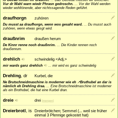
Vur dr Wahl warn wiedr Phrasn gedroschn.
...
Vor der Wahl werden
wieder wohltönende, aber nichtssagende Reden geführt.
draufhorgn
zuhören
Du musst aa draufhorgn, wenn wos gesaht ward.
...
Du musst auch
zuhören, wenn etwas gesgt wird.
draußnrim
draußen herum
De Kinnr renne noch draußnrim.
...
Die Kinder rennen noch
draußenrum.
drehlich
schwindelig <Adj.>
mir wards ganz drehlich
...
mir wird es ganz schwindelig
Drehling
, dr
Kurbel, die
Ne Brutschneidmaschine is moderner wie eh
↗
Bruthubel
an dar is
nämlich eh Drehling draa.
...
Eine Brotschneidmaschine ist moderner
als ein Brothobel, die hat eine Kurbel dran.
dreie
drei
[
mengen
]
Dreierbrotl
, is
Dreierbrötchen; Semmel (... weil sie früher
einmal 3 Pfennige gekostet hat)