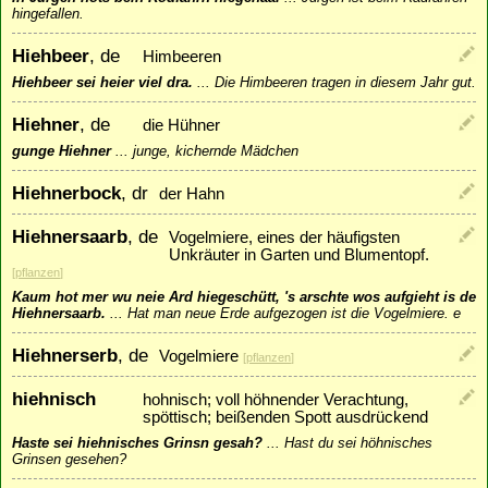
hingefallen.
Hiehbeer
, de
Himbeeren
Hiehbeer sei heier viel dra.
...
Die Himbeeren tragen in diesem Jahr gut.
Hiehner
, de
die Hühner
gunge Hiehner
...
junge, kichernde Mädchen
Hiehnerbock
, dr
der Hahn
Hiehnersaarb
, de
Vogelmiere, eines der häufigsten
Unkräuter in Garten und Blumentopf.
[
pflanzen
]
Kaum hot mer wu neie Ard hiegeschütt, 's arschte wos aufgieht is de
Hiehnersaarb.
...
Hat man neue Erde aufgezogen ist die Vogelmiere. e
Hiehnerserb
, de
Vogelmiere
[
pflanzen
]
hiehnisch
hohnisch; voll höhnender Verachtung,
spöttisch; beißenden Spott ausdrückend
Haste sei hiehnisches Grinsn gesah?
...
Hast du sei höhnisches
Grinsen gesehen?