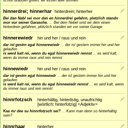
schon draußen grillen, wir essen aber drinnen.
hinnerdrei; hinnerhar
hinterdrein; hinterher
Bei dan Nabl sei mor dan en hinnerdrei gefahrn, pletzlich standn
mor vur seiner Garasche.
...
Bei dem Nebel sind wir dem einen
hinterdrein gefahren, plötzlich standen wir vor seiner Garage.
hinnerewiedr
hin und her / raus und rein
dar ist gestrn egal hinnerewiedr
...
der ist gestern immer hin und her
gelaufen
is werd kalt rei, wenn du egal hinnerewiedr rennst
...
es wird kalt,
wenn du immer raus und rein rennst
hinnewiedr
hin und her / raus und rein
dar ist gestrn egal hinnewiedr
...
der ist gestern immer hin und her
gelaufen
is werd kalt rei, wenn du egal hinnewiedr rennst
...
es wird kalt, wenn
du immer raus und rein rennst
hinnrfotzsch
hinterhältig, hinterlistig, unaufrichtig
[wörtlich: hinterfotzig] <Adjektiv>
Kaa mr dee su hinnrfotzsch sei?
...
Kann man denn so hinterhältig
sein?
hinnrhaar
hinterher