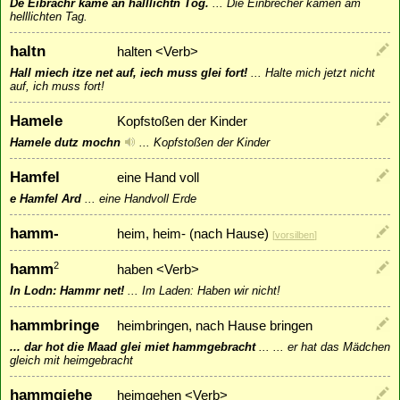
De Eibrachr kame an halllichtn Tog.
...
Die Einbrecher kamen am
helllichten Tag.
haltn
halten <Verb>
Hall miech itze net auf, iech muss glei fort!
...
Halte mich jetzt nicht
auf, ich muss fort!
Hamele
Kopfstoßen der Kinder
Hamele dutz mochn
...
Kopfstoßen der Kinder
Hamfel
eine Hand voll
e Hamfel Ard
...
eine Handvoll Erde
hamm-
heim, heim- (nach Hause)
[
vorsilben
]
hamm
2
haben <Verb>
In Lodn: Hammr net!
...
Im Laden: Haben wir nicht!
hammbringe
heimbringen, nach Hause bringen
... dar hot die Maad glei miet hammgebracht
...
... er hat das Mädchen
gleich mit heimgebracht
hammgiehe
heimgehen <Verb>