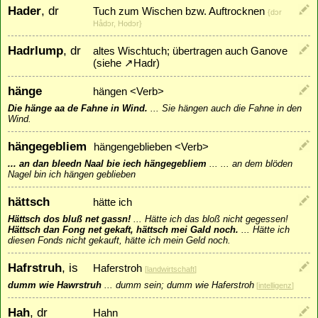
Hader
, dr
Tuch zum Wischen bzw. Auftrocknen
{dɔr
Hådɔr, Hodɔr}
Hadrlump
, dr
altes Wischtuch; übertragen auch Ganove
(siehe
↗
Hadr
)
hänge
hängen <Verb>
Die hänge aa de Fahne in Wind.
...
Sie hängen auch die Fahne in den
Wind.
hängegebliem
hängengeblieben <Verb>
... an dan bleedn Naal bie iech hängegebliem
...
... an dem blöden
Nagel bin ich hängen geblieben
hättsch
hätte ich
Hättsch dos bluß net gassn!
...
Hätte ich das bloß nicht gegessen!
Hättsch dan Fong net gekaft, hättsch mei Gald noch.
...
Hätte ich
diesen Fonds nicht gekauft, hätte ich mein Geld noch.
Hafrstruh
, is
Haferstroh
[
landwirtschaft
]
dumm wie Hawrstruh
...
dumm sein; dumm wie Haferstroh
[
intelligenz
]
Hah
, dr
Hahn