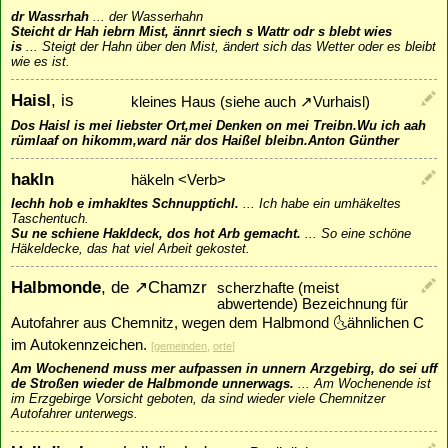
dr Wassrhah
...
der Wasserhahn
Steicht dr Hah iebrn Mist, ännrt siech s Wattr odr s blebt wies
is
...
Steigt der Hahn über den Mist, ändert sich das Wetter oder es bleibt
wie es ist.
Haisl
, is
kleines Haus (siehe auch
↗
Vurhaisl
)
Dos Haisl is mei liebster Ort,mei Denken on mei Treibn.Wu ich aah
rümlaaf on hikomm,ward när dos Haißel bleibn.Anton Günther
hakln
häkeln <Verb>
Iechh hob e imhakltes Schnupptichl.
...
Ich habe ein umhäkeltes
Taschentuch.
Su ne schiene Hakldeck, dos hot Arb gemacht.
...
So eine schöne
Häkeldecke, das hat viel Arbeit gekostet.
Halbmonde
, de
↗
Chamzr
scherzhafte (meist
abwertende) Bezeichnung für
Autofahrer aus Chemnitz, wegen dem Halbmond 🌜ähnlichen C
im Autokennzeichen.
[
gemeinden
,
orte
]
Am Wochenend muss mer aufpassen in unnern Arzgebirg, do sei uff
de Stroßen wieder de Halbmonde unnerwags.
...
Am Wochenende ist
im Erzgebirge Vorsicht geboten, da sind wieder viele Chemnitzer
Autofahrer unterwegs.