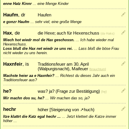
enne Hatz Kinnr
...
eine Menge Kinder
Haufm
, dr
Haufen
e gonzr Haufm
...
sehr viel; eine große Menge
Hax
, de
die Hexe; auch für Hexenschuss
{dǝ Haks}
Miech hot wiedr mol de Hax geschossn.
...
Ich habe wieder mal
Hexenschuss.
Loss bluß die Hax net wiedr ze uns rei.
...
Lass bloß die böse Frau
nicht wieder zu uns herein.
Haxnfeir
, is
Traditionsfeuer am 30. April
(Walpurgisnacht), Maifeuer
[
brauchtum
]
Machste heier aa e Haxnfeir?
...
Richtest du dieses Jahr auch ein
Traditionsfeuer aus?
he?
was? ja? (Frage zur Bestätigung)
{hę}
Mir machn dos su, he?
...
Wir machen das so, ja?
hechr
höher [Steigerung von
↗
huch
)
Itze klattrt die Katz egal hechr ...
...
Jetzt klettert die Katze immer
höher ...