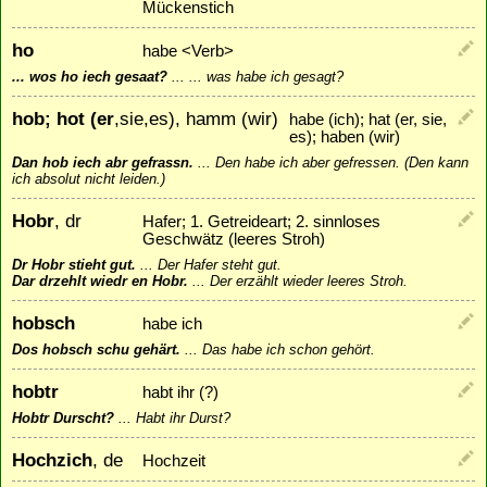
Mückenstich
ho
habe <Verb>
... wos ho iech gesaat?
...
... was habe ich gesagt?
hob; hot (er
,sie,es), hamm (wir)
habe (ich); hat (er, sie,
es); haben (wir)
Dan hob iech abr gefrassn.
...
Den habe ich aber gefressen. (Den kann
ich absolut nicht leiden.)
Hobr
, dr
Hafer; 1. Getreideart; 2. sinnloses
Geschwätz (leeres Stroh)
Dr Hobr stieht gut.
...
Der Hafer steht gut.
Dar drzehlt wiedr en Hobr.
...
Der erzählt wieder leeres Stroh.
hobsch
habe ich
Dos hobsch schu gehärt.
...
Das habe ich schon gehört.
hobtr
habt ihr (?)
Hobtr Durscht?
...
Habt ihr Durst?
Hochzich
, de
Hochzeit