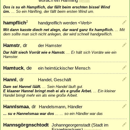
wörtlich ein Hämfling
[
gestalt
]
Dos is su eh Hampflich, dar fällt beim erschten bissel Wind
üm.
...
So ein Hänfling, der fällt beim ersten Wind um.
hampflich
2
handgreiflich werden <Verb>
Mit dann kasste diech net alegn, dar ward ganz fix hampflich.
...
Mit
dem sollte man sich nicht anlegen, der wird schnell handgreiflich.
Hamstr
, dr
der Hamster
Dar hält siech Vorrät wie e Hamstr.
...
Er hält sich Vorräte wie ein
Hamster.
Hamtuck
, de
ein heimtückischer Mensch
Hannl
, dr
Handel, Geschäft
Dam sei Hannel lääft.
...
Sein Handel läuft gut.
E klaaner Hannel bringt meh ei als e gruße Arbet.
...
Ein kleiner
Handel bringt mehr ein als eine große Arbeit.
Hannlsmaa
, dr
Handelsmann, Händler
... su e Hannelsmaa war dos
...
... so ein Händler war das
Hannsgörgnschtodt
Johanngeorgenstadt (Stadt im
Erzgebirgskreis)