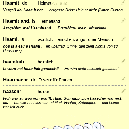
Haamit
, de
Heimat
{dǝ Hāmit}
Vergaß dei Haamit net
...
Vergesse Deine Heimat nicht (Anton Günter)
Haamitland
, is
Heimatland
Arzgebirg, mei Haamitland.
...
Erzgebirge, mein Heimatland.
Haaml
, is
wörtlich: Heimchen, ängstlicher Mensch
dos is a esu e Haaml
...
im übertrag. Sinne: den zieht nichts von zu
Hause weg
haamlich
heimlich
Is ward net haamlich genascht!
...
Es wird nicht heimlich genascht!
Haarmachr
, dr
Friseur für Frauen
haaschr
heiser
Iech war su wos von erkillt: Hust, Schnupp ...un haascher war iech
aa.
...
Ich war soetwas von erkältet: Husten, Schnupfen ... und heiser
war ich auch.