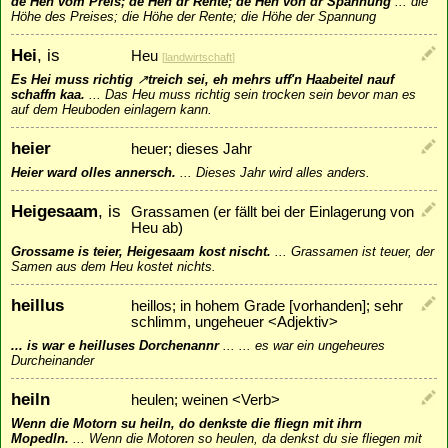
de Heh vom Preis; de Heh dr Rente; de Heh von dr Spannung
...
die
Höhe des Preises; die Höhe der Rente; die Höhe der Spannung
Hei
, is
Heu
[
landwirtschaft
]
Es Hei muss richtig
↗
treich
sei, eh mehrs uff'n Haabeitel nauf
schaffn kaa.
...
Das Heu muss richtig sein trocken sein bevor man es
auf dem Heuboden einlagern kann.
heier
heuer; dieses Jahr
Heier ward olles annersch.
...
Dieses Jahr wird alles anders.
Heigesaam
, is
Grassamen (er fällt bei der Einlagerung von
Heu ab)
Grossame is teier, Heigesaam kost nischt.
...
Grassamen ist teuer, der
Samen aus dem Heu kostet nichts.
heillus
heillos; in hohem Grade [vorhanden]; sehr
schlimm, ungeheuer <Adjektiv>
... is war e heilluses Dorchenannr
...
... es war ein ungeheures
Durcheinander
heiln
heulen; weinen <Verb>
Wenn die Motorn su heiln, do denkste die fliegn mit ihrn
Mopedln.
...
Wenn die Motoren so heulen, da denkst du sie fliegen mit