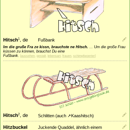
Hitsch
, de
1
Fußbank
Im die gruße Fra ze kissn, brauchste ne Hitsch.
...
Um die große Frau
küssen zu können, brauchst Du eine
Fußbank.
[
aussehen
,
gestalt
,
lebensart
,
frauen
,
schimpfwoerter
]
Hitsch
, de
2
Schlitten (auch
↗
Kaashitsch
)
Hitzbuckel
Juckende Quaddel, ähnlich einem