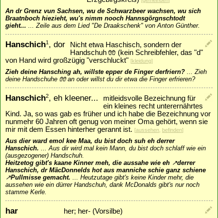
[
gemeinden
]
An dr Grenz vun Sachsen, wu de Schwarzbeer wachsen, wu sich
Braatnboch hiezieht, wu's nimm nooch Hannsgörgnschtodt
gieht...
...
Zeile aus dem Lied "De Draakschenk" von Anton Günther.
Hanschich
, dor
1
Nicht etwa Haschisch, sondern der
Handschuh 🧤 (kein Schreibfehler, das "d"
von Hand wird großzügig "verschluckt"
[
kleidung
]
Zieh deine Hansching ah, willste epper de Finger derfriern?
...
Zieh
deine Handschuhe 🧤 an oder willst du dir etwa die Finger erfrieren?
Hanschich
, eh kleener...
2
mitleidsvolle Bezeichnung für
ein kleines recht unterernährtes
Kind. Ja, so was gab es früher und ich habe die Bezeichnung vor
nunmehr 60 Jahren oft genug von meiner Oma gehört, wenn sie
mir mit dem Essen hinterher gerannt ist.
[
aussehen
,
befinden
]
Aus dier ward emol kee Maa, du bist doch suh eh derrer
Hanschich.
...
Aus dir wird mal kein Mann, du bist doch schlaff wie ein
(ausgezogener) Handschuh.
Heitzetog gibt's kaane Kinner meh, die aussahe wie eh
↗
derr
er
Hanschich, dr MäcDonnelds hot aus manniche schie ganz schiene
↗
Pullmisse
gemacht.
...
Heutzutage gibt's keine Kinder mehr, die
aussehen wie ein dürrer Handschuh, dank McDonalds gibt's nur noch
stamme Kerle.
har
her; her- (Vorsilbe)