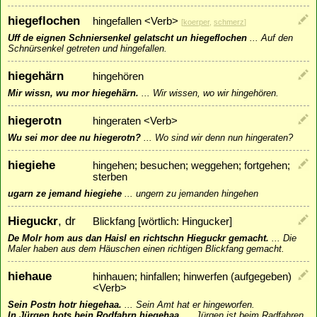
hiegeflochen
hingefallen <Verb>
[
koerper
,
schmerz
]
Uff de eignen Schniersenkel gelatscht un hiegeflochen
...
Auf den
Schnürsenkel getreten und hingefallen.
hiegehärn
hingehören
Mir wissn, wu mor hiegehärn.
...
Wir wissen, wo wir hingehören.
hiegerotn
hingeraten <Verb>
Wu sei mor dee nu hiegerotn?
...
Wo sind wir denn nun hingeraten?
hiegiehe
hingehen; besuchen; weggehen; fortgehen;
sterben
ugarn ze jemand hiegiehe
...
ungern zu jemanden hingehen
Hieguckr
, dr
Blickfang [wörtlich: Hingucker]
De Molr hom aus dan Haisl en richtschn Hieguckr gemacht.
...
Die
Maler haben aus dem Häuschen einen richtigen Blickfang gemacht.
hiehaue
hinhauen; hinfallen; hinwerfen (aufgegeben)
<Verb>
Sein Postn hotr hiegehaa.
...
Sein Amt hat er hingeworfen.
In Jürgen hots bein Rodfahrn hiegehaa.
...
Jürgen ist beim Radfahren