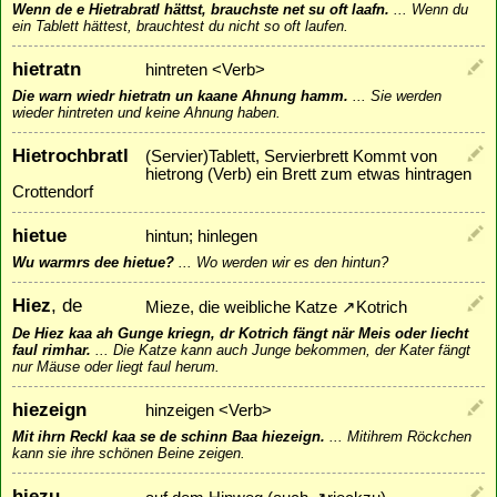
Wenn de e Hietrabratl hättst, brauchste net su oft laafn.
...
Wenn du
ein Tablett hättest, brauchtest du nicht so oft laufen.
hietratn
hintreten <Verb>
Die warn wiedr hietratn un kaane Ahnung hamm.
...
Sie werden
wieder hintreten und keine Ahnung haben.
Hietrochbratl
(Servier)Tablett, Servierbrett Kommt von
hietrong (Verb) ein Brett zum etwas hintragen
Crottendorf
hietue
hintun; hinlegen
Wu warmrs dee hietue?
...
Wo werden wir es den hintun?
Hiez
, de
Mieze, die weibliche Katze
↗
Kotrich
De Hiez kaa ah Gunge kriegn, dr Kotrich fängt när Meis oder liecht
faul rimhar.
...
Die Katze kann auch Junge bekommen, der Kater fängt
nur Mäuse oder liegt faul herum.
hiezeign
hinzeigen <Verb>
Mit ihrn Reckl kaa se de schinn Baa hiezeign.
...
Mitihrem Röckchen
kann sie ihre schönen Beine zeigen.
hiezu