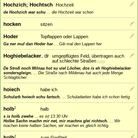
Hochzich; Hochtsch
Hochzeit
de Hochzich war schu
...
die Hochzeit war schon
hocken
sitzen
Hoder
Topflappen oder Lappen
Ga ner mul dan Hoder har
...
Gib mal den Lappen her
Hoghiebelacker
, dr
umgepflügtes Feld, übertragen auch
auf schlechte Straßen
[
orte
]
De Stroß noch Milnaa hot su viel Löcher, dos is eh Hoghiebelacker
sondersgleign.
...
Die Straße nach Mildenau hat auch jede Menge
Schlaglöcher.
hoiech
habe ich
Schularb hoiech schu fartsch.
...
Schularbeiten habe ich schon fertig.
holb
1
halb
s is holb zwehe
...
es ist 13:30 Uhr
Holbe Sachn machn mir net, mir machns glei richtsch.
...
Wir
machen keine halben Sachen, wir machen es gleich richtig.
holb
2
zum Großteil