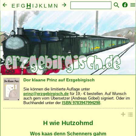
H
E
F
G
I
J
K
L
M
N
O
P
Q
R
S
T
U
V
W
X
Y
Z
A
B
C
D
Mensch
Seele
Geist
Familie
Gemeinschaft
·
·
·
·
·
Nahrung
Natur
Sonstiges
·
·
Dor klaane Prinz auf Erzgebirgisch
Sie können die limitierte Auflage unter
prinz@erzgebirgisch.de
für 19,- € bestellen. Auf Wunsch
auch gern vom Übersetzer (Andreas Göbel) signiert. Oder im
Buchhandel unter der
ISBN 9783947994298
.
H wie Hutzohmd
Wos kaas denn Schenners gahm