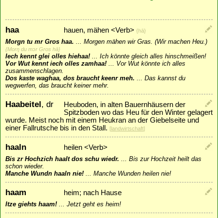
haa
hauen, mähen <Verb>
{hā}
Morgn tu mr Gros haa.
...
Morgen mähen wir Gras. (Wir machen Heu.)
{Morŋ du mɔr Gros hā}
Iech kennt glei olles hiehaa!
...
Ich könnte gleich alles hinschmeißen!
Vor Wut kennt iech olles zamhaa!
...
Vor Wut könnte ich alles
zusammenschlagen.
Dos kaste waghaa, dos braucht keenr meh.
...
Das kannst du
wegwerfen, das braucht keiner mehr.
Haabeitel
, dr
Heuboden, in alten Bauernhäusern der
Spitzboden wo das Heu für den Winter gelagert
wurde. Meist noch mit einem Heukran an der Giebelseite und
einer Fallrutsche bis in den Stall.
[
landwirtschaft
]
haaln
heilen <Verb>
Bis zr Hochzich haalt dos schu wiedr.
...
Bis zur Hochzeit heilt das
schon wieder.
Manche Wundn haaln nie!
...
Manche Wunden heilen nie!
haam
heim; nach Hause
Itze giehts haam!
...
Jetzt geht es heim!