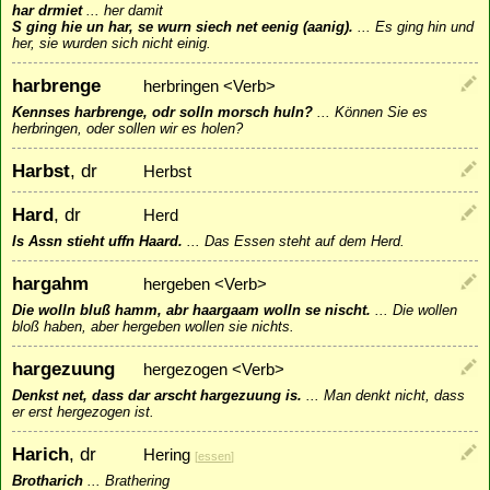
har drmiet
...
her damit
S ging hie un har, se wurn siech net eenig (aanig).
...
Es ging hin und
her, sie wurden sich nicht einig.
harbrenge
herbringen <Verb>
Kennses harbrenge, odr solln morsch huln?
...
Können Sie es
herbringen, oder sollen wir es holen?
Harbst
, dr
Herbst
Hard
, dr
Herd
Is Assn stieht uffn Haard.
...
Das Essen steht auf dem Herd.
hargahm
hergeben <Verb>
Die wolln bluß hamm, abr haargaam wolln se nischt.
...
Die wollen
bloß haben, aber hergeben wollen sie nichts.
hargezuung
hergezogen <Verb>
Denkst net, dass dar arscht hargezuung is.
...
Man denkt nicht, dass
er erst hergezogen ist.
Harich
, dr
Hering
[
essen
]
Brotharich
...
Brathering