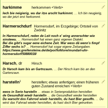
harkimme
herkommen <Verb>
Iech bie neigierig, wu dar itze arscht harkimmt.
...
Ich bin neugierig,
wo der jetzt erst herkommt.
Harmerschdurf
Hormersdorf, im Erzgebirge; Ortsteil von
Zwönitz
In Harmerschdurf, reden de Leit noch e' wing annerschter wie
sinstewu.
...
Hormersdorf hat einen ganz eigenen Dialekt.
Bei die gibt's sugar eene eichene Zeit. War wess dä wenn's fimpf
Ziffer sechs is?
...
Hormersdorf hat sogar eigene Zeitangaben.
https://www.greifensteine.de/de/poi/folklore/mundart-uhr-
hormersdorf/50880018/
Harsch
, dr
Hirsch
Dr Harsch kam bis an Gartnzaum.
...
Der Hirsch kam bis an den
Gartenzaun.
harstelln
1
herstellen; etwas anfertigen; einen früheren
guten Zustand erreichen <Verb>
ewos in Serie harstelln
...
etwas in Serienproduktion herstellen
de Gesundhät wiedr harstelln
...
die Gesundheit wieder herstellen
Du warscht dos Fahrrod wiedr harstelln, du hast Bier gesoffn.
...
Du
wirst das Fahrrad wieder herstellen, du hast doch Bier getrunken.