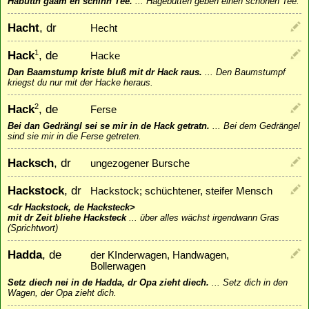
Habuttn gaam en schinn Tee.
...
Hagebutten geben einen schönen Tee.
Hacht
, dr
Hecht
Hack
, de
1
Hacke
Dan Baamstump kriste bluß mit dr Hack raus.
...
Den Baumstumpf
kriegst du nur mit der Hacke heraus.
Hack
, de
2
Ferse
Bei dan Gedrängl sei se mir in de Hack getratn.
...
Bei dem Gedrängel
sind sie mir in die Ferse getreten.
Hacksch
, dr
ungezogener Bursche
Hackstock
, dr
Hackstock; schüchtener, steifer Mensch
<dr Hackstock, de Hacksteck>
mit dr Zeit bliehe Hacksteck
...
über alles wächst irgendwann Gras
(Sprichtwort)
Hadda
, de
der KInderwagen, Handwagen,
Bollerwagen
Setz diech nei in de Hadda, dr Opa zieht diech.
...
Setz dich in den
Wagen, der Opa zieht dich.