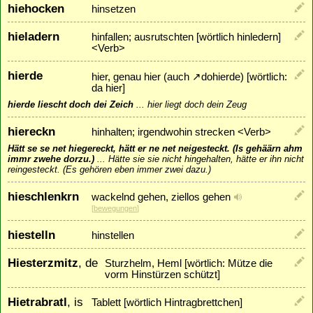
hiehocken
hinsetzen
hieladern
hinfallen; ausrutschten [wörtlich hinledern]
<Verb>
hierde
hier, genau hier (auch
↗
dohierde
) [wörtlich:
da hier]
hierde liescht doch dei Zeich
...
hier liegt doch dein Zeug
hiereckn
hinhalten; irgendwohin strecken <Verb>
Hätt se se net hiegereckt, hätt er ne net neigesteckt. (Is gehäärn ahm
immr zwehe dorzu.)
...
Hätte sie sie nicht hingehalten, hätte er ihn nicht
reingesteckt. (Es gehören eben immer zwei dazu.)
hieschlenkrn
wackelnd gehen, ziellos gehen
[
bewegungen
]
hiestelln
hinstellen
Hiesterzmitz
, de
Sturzhelm, Heml [wörtlich: Mütze die
vorm Hinstürzen schützt]
Hietrabratl
, is
Tablett [wörtlich Hintragbrettchen]