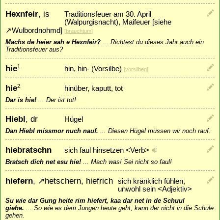
Hexnfeir
, is
Traditionsfeuer am 30. April
(Walpurgisnacht), Maifeuer [siehe
↗
Wulbordnohmd
]
[
brauchtum
]
Machs de heier aah e Hexnfeir?
...
Richtest du dieses Jahr auch ein
Traditionsfeuer aus?
hie
1
hin, hin- (Vorsilbe)
[
vorsilben
]
hie
2
hinüber, kaputt, tot
Dar is hie!
...
Der ist tot!
Hiebl
, dr
Hügel
Dan Hiebl missmor nuch nauf.
...
Diesen Hügel müssen wir noch rauf.
hiebratschn
sich faul hinsetzen <Verb>
Bratsch dich net esu hie!
...
Mach was! Sei nicht so faul!
hiefern
,
↗
hetschern
, hiefrich
sich kränklich fühlen,
unwohl sein <Adjektiv>
Su wie dar Gung heite rim hiefert, kaa dar net in de Schuul
giehe.
...
So wie es dem Jungen heute geht, kann der nicht in die Schule
gehen.