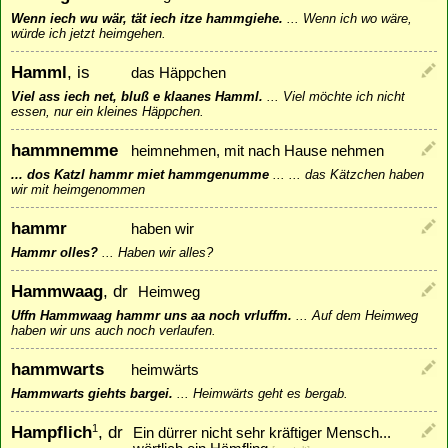
Wenn iech wu wär, tät iech itze hammgiehe.
...
Wenn ich wo wäre,
würde ich jetzt heimgehen.
Hamml
, is
das Häppchen
Viel ass iech net, bluß e klaanes Hamml.
...
Viel möchte ich nicht
essen, nur ein kleines Häppchen.
hammnemme
heimnehmen, mit nach Hause nehmen
... dos Katzl hammr miet hammgenumme
...
... das Kätzchen haben
wir mit heimgenommen
hammr
haben wir
Hammr olles?
...
Haben wir alles?
Hammwaag
, dr
Heimweg
Uffn Hammwaag hammr uns aa noch vrluffm.
...
Auf dem Heimweg
haben wir uns auch noch verlaufen.
hammwarts
heimwärts
Hammwarts giehts bargei.
...
Heimwärts geht es bergab.
Hampflich
, dr
1
Ein dürrer nicht sehr kräftiger Mensch...