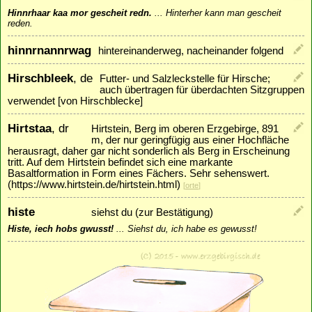
Hinnrhaar kaa mor gescheit redn.
...
Hinterher kann man gescheit
reden.
hinnrnannrwag
hintereinanderweg, nacheinander folgend
Hirschbleek
, de
Futter- und Salzleckstelle für Hirsche;
auch übertragen für überdachten Sitzgruppen
verwendet [von Hirschblecke]
Hirtstaa
, dr
Hirtstein, Berg im oberen Erzgebirge, 891
m, der nur geringfügig aus einer Hochfläche
herausragt, daher gar nicht sonderlich als Berg in Erscheinung
tritt. Auf dem Hirtstein befindet sich eine markante
Basaltformation in Form eines Fächers. Sehr sehenswert.
(https://www.hirtstein.de/hirtstein.html)
[
orte
]
histe
siehst du (zur Bestätigung)
Histe, iech hobs gwusst!
...
Siehst du, ich habe es gewusst!