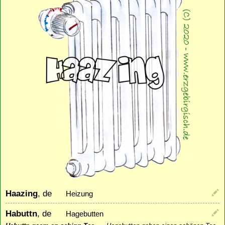
Haazing
, de
Heizung
Habuttn
, de
Hagebutten