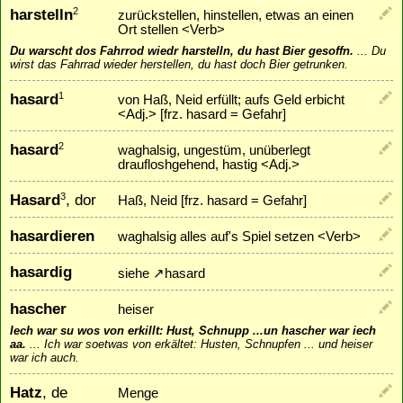
harstelln
2
zurückstellen, hinstellen, etwas an einen
Ort stellen <Verb>
Du warscht dos Fahrrod wiedr harstelln, du hast Bier gesoffn.
...
Du
wirst das Fahrrad wieder herstellen, du hast doch Bier getrunken.
hasard
1
von Haß, Neid erfüllt; aufs Geld erbicht
<Adj.> [frz. hasard = Gefahr]
hasard
2
waghalsig, ungestüm, unüberlegt
draufloshgehend, hastig <Adj.>
Hasard
, dor
3
Haß, Neid [frz. hasard = Gefahr]
hasardieren
waghalsig alles auf's Spiel setzen <Verb>
hasardig
siehe
↗
hasard
hascher
heiser
Iech war su wos von erkillt: Hust, Schnupp ...un hascher war iech
aa.
...
Ich war soetwas von erkältet: Husten, Schnupfen ... und heiser
war ich auch.
Hatz
, de
Menge