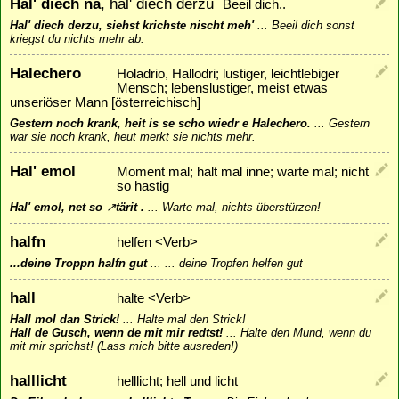
Hal' diech na
, hal' diech derzu
Beeil dich..
Hal' diech derzu, siehst krichste nischt meh'
...
Beeil dich sonst
kriegst du nichts mehr ab.
Halechero
Holadrio, Hallodri; lustiger, leichtlebiger
Mensch; lebenslustiger, meist etwas
unseriöser Mann [österreichisch]
Gestern noch krank, heit is se scho wiedr e Halechero.
...
Gestern
war sie noch krank, heut merkt sie nichts mehr.
Hal' emol
Moment mal; halt mal inne; warte mal; nicht
so hastig
Hal' emol, net so
↗
tärit
.
...
Warte mal, nichts überstürzen!
halfn
helfen <Verb>
...deine Troppn halfn gut
...
... deine Tropfen helfen gut
hall
halte <Verb>
Hall mol dan Strick!
...
Halte mal den Strick!
Hall de Gusch, wenn de mit mir redtst!
...
Halte den Mund, wenn du
mit mir sprichst! (Lass mich bitte ausreden!)
halllicht
helllicht; hell und licht