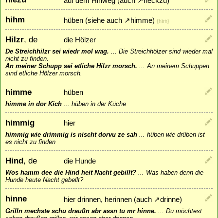
auf dem Hinweg (auch
↗
rieckzu
)
hihm
hüben (siehe auch
↗
himme
)
{hīṁ}
Hilzr
, de
die Hölzer
De Streichhilzr sei wiedr mol wag.
...
Die Streichhölzer sind wieder mal
nicht zu finden.
An meiner Schupp sei etliche Hilzr morsch.
...
An meinem Schuppen
sind etliche Hölzer morsch.
himme
hüben
himme in dor Kich
...
hüben in der Küche
himmig
hier
himmig wie drimmig is nischt dorvu ze sah
...
hüben wie drüben ist
es nicht zu finden
Hind
, de
die Hunde
Wos hamm dee die Hind heit Nacht gebillt?
...
Was haben denn die
Hunde heute Nacht gebellt?
hinne
hier drinnen, herinnen (auch
↗
drinne
)
Grilln mechste schu draußn abr assn tu mr hinne.
...
Du möchtest