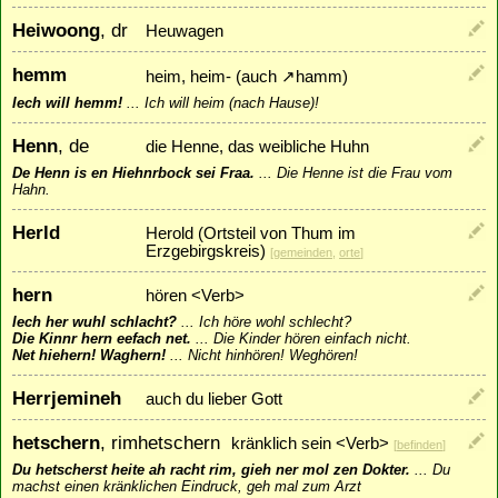
Heiwoong
, dr
Heuwagen
hemm
heim, heim- (auch
↗
hamm
)
Iech will hemm!
...
Ich will heim (nach Hause)!
Henn
, de
die Henne, das weibliche Huhn
De Henn is en Hiehnrbock sei Fraa.
...
Die Henne ist die Frau vom
Hahn.
Herld
Herold (Ortsteil von Thum im
Erzgebirgskreis)
[
gemeinden
,
orte
]
hern
hören <Verb>
Iech her wuhl schlacht?
...
Ich höre wohl schlecht?
Die Kinnr hern eefach net.
...
Die Kinder hören einfach nicht.
Net hiehern! Waghern!
...
Nicht hinhören! Weghören!
Herrjemineh
auch du lieber Gott
hetschern
, rimhetschern
kränklich sein <Verb>
[
befinden
]
Du hetscherst heite ah racht rim, gieh ner mol zen Dokter.
...
Du
machst einen kränklichen Eindruck, geh mal zum Arzt