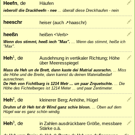
Heefn
, de
Häufen
ieberoll die Drackheefn - nee
...
überall diese Dreckhaufen - nein
heeschr
heiser (auch
↗
haaschr
)
heeßn
heißen <Verb>
Wenn dos stimmt, heeß iech "Max".
...
Wenn das stimmt, heiße ich
"Max".
Heh
, de
1
Ausdehnung in vertikaler Richtung; Höhe
über Meeresspiegel
Mass de Heh un de Brett, dann kaste dei Matrial ausrachn.
...
Miss
die Höhe und die Breite, dann kannst du deinen Materialbedarf
ausrechnen.
De Heh von Fichtlbarg is 1214 Metr ... un paar Zrquetschte.
...
Die
Höhe des Fichtelberges ist 1214 Meter ... und paar Zentimeter.
Heh
, de
2
kleinerer Berg; Anhöhe, Hügel
Druhm uf dr Heh tot dr Wind ganz schie blosn.
...
Oben auf dem
Hügel war es ganz schön windig.
Heh
, de
3
in Zahlen ausdrückbare Größe, messbare
Stärke o.ä.