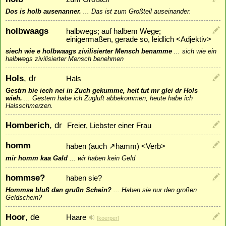
Dos is holb ausenanner.
...
Das ist zum Großteil auseinander.
holbwaags
halbwegs; auf halbem Wege;
einigermaßen, gerade so, leidlich <Adjektiv>
siech wie e holbwaags zivilisierter Mensch benamme
...
sich wie ein
halbwegs zivilisierter Mensch benehmen
Hols
, dr
Hals
Gestrn bie iech nei in Zuch gekumme, heit tut mr glei dr Hols
wieh.
...
Gestern habe ich Zugluft abbekommen, heute habe ich
Halsschmerzen.
Homberich
, dr
Freier, Liebster einer Frau
homm
haben (auch
↗
hamm
) <Verb>
mir homm kaa Gald
...
wir haben kein Geld
hommse?
haben sie?
Hommse bluß dan grußn Schein?
...
Haben sie nur den großen
Geldschein?
Hoor
, de
Haare
[
koerper
]