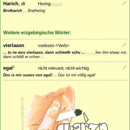
Harich
, dr
Hering
[
essen
]
Brotharich
...
Brathering
Weitere erzgebirgische Wörter:
vierlaasn
vorlesen <Verb>
... tu ne wos vierlaasn, dann schleeftr schu ...
...
... lies ihm etwas vor,
dann schläft er schon ...
egal
1
nicht relevant, nicht wichtig
Dos is mir suwos von egal!
...
Das ist mir völlig egal!