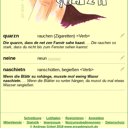
quarzn
rauchen (Zigaretten) <Verb>
Die quarzn, dass de net zen Fanstr sahe kaast.
...
Die rauchen so
stark, dass du nicht bis zum Fenster sehen kannst.
neine
neun
[
mengen
]
naschietn
ranschütten, begießen <Verb>
Wenn die Blättr su rohänge, musste mol ewing Wassr
naschietn.
...
Wenn die Blätter so runter hängen, da musst du mal etwas
Wasser rangießen.
·
·
·
Schreibung
Leitfaden
Registrieren
Anmelden
·
·
·
·
Mitwirkende
Statistik
Impressum
Nutzungsbedingungen
Datenschutz
© Andreas Göbel 2018 www.erzgebirgisch.de