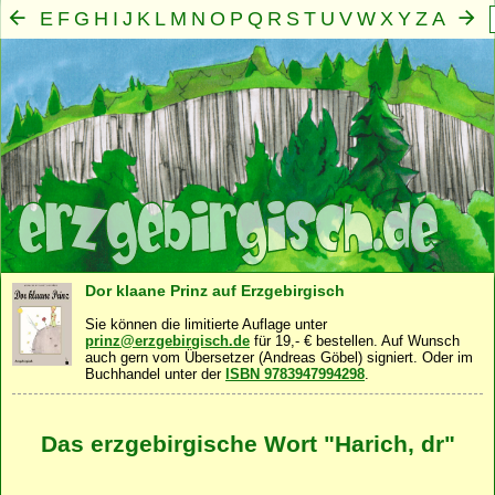
E
F
G
H
I
J
K
L
M
N
O
P
Q
R
S
T
U
V
W
X
Y
Z
A
B
C
D
Mensch
Seele
Geist
Familie
Gemeinschaft
Nah
·
·
·
·
·
Dor klaane Prinz auf Erzgebirgisch
Sie können die limitierte Auflage unter
prinz@erzgebirgisch.de
für 19,- € bestellen. Auf Wunsch
auch gern vom Übersetzer (Andreas Göbel) signiert. Oder im
Buchhandel unter der
ISBN 9783947994298
.
Das erzgebirgische Wort "Harich, dr"