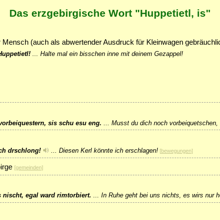
Das erzgebirgische Wort "Huppetietl, is"
ger Mensch (auch als abwertender Ausdruck für Kleinwagen gebräuchli
Huppetietl!
...
Halte mal ein bisschen inne mit deinem Gezappel!
orbeiquestern, sis schu esu eng.
...
Musst du dich noch vorbeiquetschen, 
ch drschlong!
...
Diesen Kerl könnte ich erschlagen!
[
bewegungen
]
irge
[
gemeinden
]
 nischt, egal ward rimtorbiert.
...
In Ruhe geht bei uns nichts, es wirs nur 