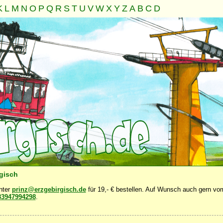
K
L
M
N
O
P
Q
R
S
T
U
V
W
X
Y
Z
A
B
C
D
Familie
Gemeinschaft
Nahrung
Natur
Sonstiges
·
·
·
·
·
rgisch
unter
prinz@erzgebirgisch.de
für 19,- € bestellen. Auf Wunsch auch gern vom
83947994298
.