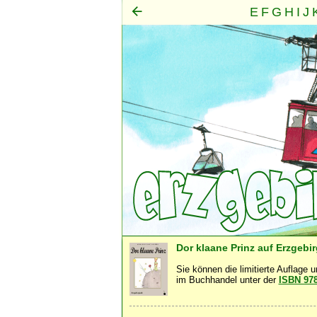
E
F
G
H
I
J
Mensch
Seele
Geist
·
·
Dor klaane Prinz auf Erzgebi
Sie können die limitierte Auflage 
im Buchhandel unter der
ISBN 97