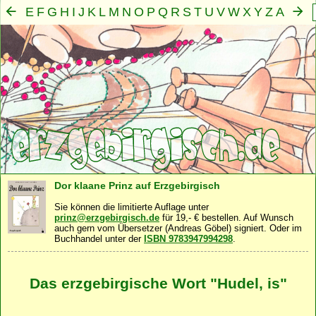
E
F
G
H
I
J
K
L
M
N
O
P
Q
R
S
T
U
V
W
X
Y
Z
A
B
C
D
Mensch
Seele
Geist
Familie
Gemeinschaft
Nah
·
·
·
·
·
Dor klaane Prinz auf Erzgebirgisch
Sie können die limitierte Auflage unter
prinz@erzgebirgisch.de
für 19,- € bestellen. Auf Wunsch
auch gern vom Übersetzer (Andreas Göbel) signiert. Oder im
Buchhandel unter der
ISBN 9783947994298
.
Das erzgebirgische Wort "Hudel, is"