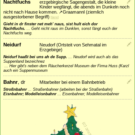
Nachtfuchs
erzgebirgische Sagengestalt, die kleine
Kinder wegfängt, die abends im Dunkeln noch
nicht nach Hause kommen.
↗
Graamannl
(ziemlich
ausgestorbener Begriff)
[
tiere
]
Gieht in dr finster net meh' naus, sist hult eich dor
Nachtfuchs.
...
Geht nicht raus im Dunklen, sonst fängt euch der
Nachtfuchs weg.
Neidurf
Neudorf (Ortsteit von Sehmatal im
Erzgebirge)
Neidurf haaßt bei uns ah de Supp.
...
Neudorf wird auch als das
Suppenland bezeichnez
...
Hier gibt's neben dem Räucherkerzel Museum der Firma Huss (Karzl
auch ein Suppenmuseum
Bahnr
, dr
Mitarbeiter bei einem Bahnbetrieb
Stroßnbahnr
...
Straßenbahner (arbeiten bei der Straßenbahn)
Eisnbahnr; Modelleisnbahnr
...
Eisenbahner; Modelleisenbahner