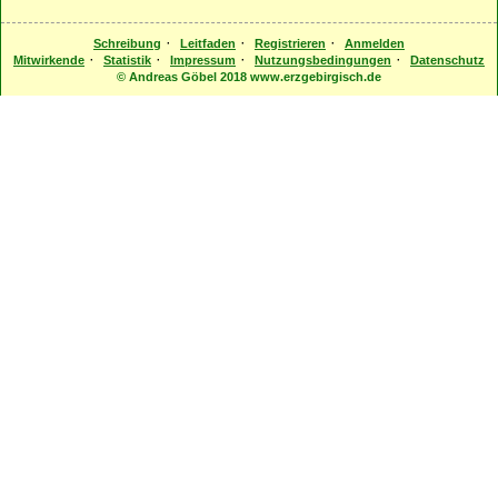
·
·
·
Schreibung
Leitfaden
Registrieren
Anmelden
·
·
·
·
Mitwirkende
Statistik
Impressum
Nutzungsbedingungen
Datenschutz
© Andreas Göbel 2018 www.erzgebirgisch.de