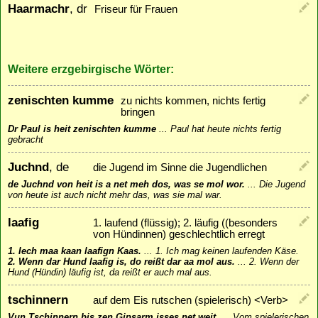
Haarmachr
, dr
Friseur für Frauen
Weitere erzgebirgische Wörter:
zenischten kumme
zu nichts kommen, nichts fertig
bringen
Dr Paul is heit zenischten kumme
...
Paul hat heute nichts fertig
gebracht
Juchnd
, de
die Jugend im Sinne die Jugendlichen
de Juchnd von heit is a net meh dos, was se mol wor.
...
Die Jugend
von heute ist auch nicht mehr das, was sie mal war.
laafig
1. laufend (flüssig); 2. läufig ((besonders
von Hündinnen) geschlechtlich erregt
1. Iech maa kaan laafign Kaas.
...
1. Ich mag keinen laufenden Käse.
2. Wenn dar Hund laafig is, do reißt dar aa mol aus.
...
2. Wenn der
Hund (Hündin) läufig ist, da reißt er auch mal aus.
tschinnern
auf dem Eis rutschen (spielerisch) <Verb>
Vun Tschinnern bis zen Gipsarm isses net weit.
...
Vom spielerischen