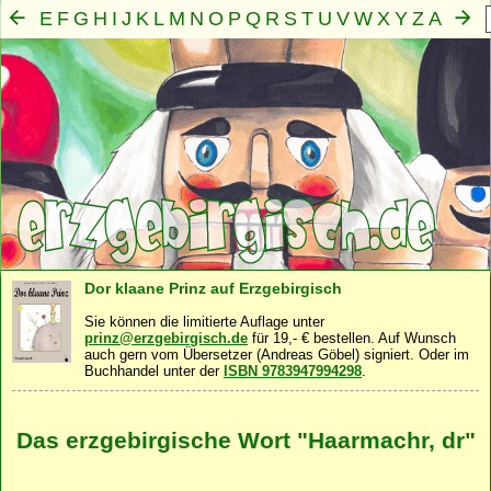
E
F
G
H
I
J
K
L
M
N
O
P
Q
R
S
T
U
V
W
X
Y
Z
A
B
C
D
Mensch
Seele
Geist
Familie
Gemeinschaft
Nah
·
·
·
·
·
Dor klaane Prinz auf Erzgebirgisch
Sie können die limitierte Auflage unter
prinz@erzgebirgisch.de
für 19,- € bestellen. Auf Wunsch
auch gern vom Übersetzer (Andreas Göbel) signiert. Oder im
Buchhandel unter der
ISBN 9783947994298
.
Das erzgebirgische Wort "Haarmachr, dr"