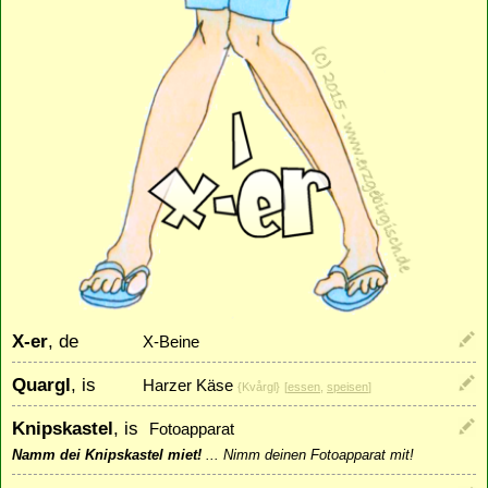
X-er
, de
X-Beine
Quargl
, is
Harzer Käse
{Kvårgl}
[
essen
,
speisen
]
Knipskastel
, is
Fotoapparat
Namm dei Knipskastel miet!
...
Nimm deinen Fotoapparat mit!