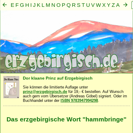
E
F
G
H
I
J
K
L
M
N
O
P
Q
R
S
T
U
V
W
X
Y
Z
A
B
C
D
Mensch
Seele
Geist
Familie
Gemeinschaft
Nah
·
·
·
·
·
Dor klaane Prinz auf Erzgebirgisch
Sie können die limitierte Auflage unter
prinz@erzgebirgisch.de
für 19,- € bestellen. Auf Wunsch
auch gern vom Übersetzer (Andreas Göbel) signiert. Oder im
Buchhandel unter der
ISBN 9783947994298
.
Das erzgebirgische Wort "hammbringe"