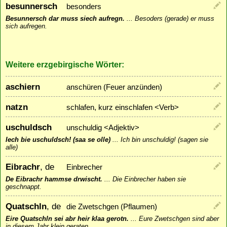
besunnersch
besonders
Besunnersch dar muss siech aufregn.
...
Besoders (gerade) er muss
sich aufregen.
Weitere erzgebirgische Wörter:
aschiern
anschüren (Feuer anzünden)
natzn
schlafen, kurz einschlafen <Verb>
uschuldsch
unschuldig <Adjektiv>
Iech bie uschuldsch! (saa se olle)
...
Ich bin unschuldig! (sagen sie
alle)
Eibrachr
, de
Einbrecher
De Eibrachr hammse drwischt.
...
Die Einbrecher haben sie
geschnappt.
Quatschln
, de
die Zwetschgen (Pflaumen)
Eire Quatschln sei abr heir klaa gerotn.
...
Eure Zwetschgen sind aber
in diesem Jahr klein geraten.