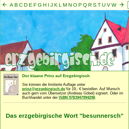
A
B
C
D
E
F
G
H
I
J
K
L
M
N
O
P
Q
R
S
T
U
V
W
X
Y
Z
Mensch
Seele
Geist
Familie
Gemeinschaft
Nah
·
·
·
·
·
Dor klaane Prinz auf Erzgebirgisch
Sie können die limitierte Auflage unter
prinz@erzgebirgisch.de
für 19,- € bestellen. Auf Wunsch
auch gern vom Übersetzer (Andreas Göbel) signiert. Oder im
Buchhandel unter der
ISBN 9783947994298
.
Das erzgebirgische Wort "besunnersch"