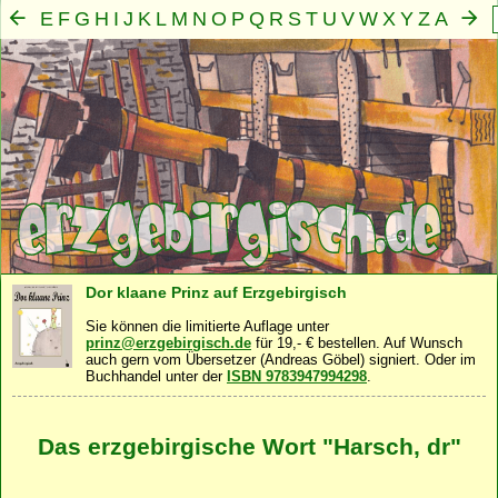
E
F
G
H
I
J
K
L
M
N
O
P
Q
R
S
T
U
V
W
X
Y
Z
A
B
C
D
Mensch
Seele
Geist
Familie
Gemeinschaft
Nah
·
·
·
·
·
Dor klaane Prinz auf Erzgebirgisch
Sie können die limitierte Auflage unter
prinz@erzgebirgisch.de
für 19,- € bestellen. Auf Wunsch
auch gern vom Übersetzer (Andreas Göbel) signiert. Oder im
Buchhandel unter der
ISBN 9783947994298
.
Das erzgebirgische Wort "Harsch, dr"