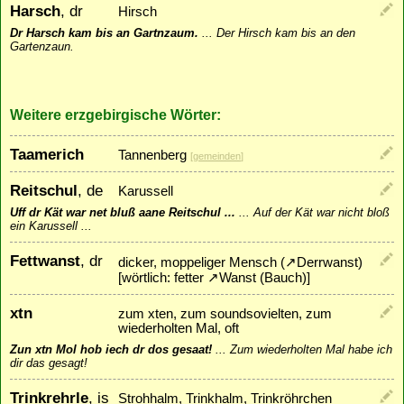
Harsch
, dr
Hirsch
Dr Harsch kam bis an Gartnzaum.
...
Der Hirsch kam bis an den
Gartenzaun.
Weitere erzgebirgische Wörter:
Taamerich
Tannenberg
[
gemeinden
]
Reitschul
, de
Karussell
Uff dr Kät war net bluß aane Reitschul ...
...
Auf der Kät war nicht bloß
ein Karussell ...
Fettwanst
, dr
dicker, moppeliger Mensch (
↗
Derrwanst
)
[wörtlich: fetter
↗
Wanst
(Bauch)]
xtn
zum xten, zum soundsovielten, zum
wiederholten Mal, oft
Zun xtn Mol hob iech dr dos gesaat!
...
Zum wiederholten Mal habe ich
dir das gesagt!
Trinkrehrle
, is
Strohhalm, Trinkhalm, Trinkröhrchen