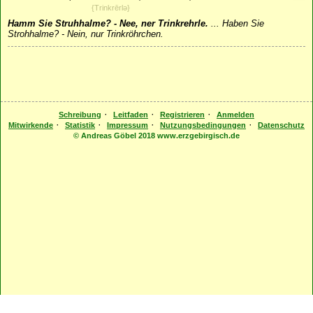
{Trinkrērlǝ}
Hamm Sie Struhhalme? - Nee, ner Trinkrehrle.
...
Haben Sie
Strohhalme? - Nein, nur Trinkröhrchen.
·
·
·
Schreibung
Leitfaden
Registrieren
Anmelden
·
·
·
·
Mitwirkende
Statistik
Impressum
Nutzungsbedingungen
Datenschutz
© Andreas Göbel 2018 www.erzgebirgisch.de