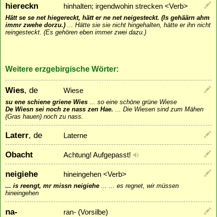
hiereckn
hinhalten; irgendwohin strecken <Verb>
Hätt se se net hiegereckt, hätt er ne net neigesteckt. (Is gehäärn ahm
immr zwehe dorzu.)
...
Hätte sie sie nicht hingehalten, hätte er ihn nicht
reingesteckt. (Es gehören eben immer zwei dazu.)
Weitere erzgebirgische Wörter:
Wies
, de
Wiese
su ene schiene griene Wies
...
so eine schöne grüne Wiese
De Wiesn sei noch ze nass zen Hae.
...
Die Wiesen sind zum Mähen
(Gras hauen) noch zu nass.
Laterr
, de
Laterne
Obacht
Achtung! Aufgepasst!
neigiehe
hineingehen <Verb>
... is reengt, mr missn neigiehe
...
... es regnet, wir müssen
hineingehen
na-
ran- (Vorsilbe)