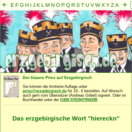
E
F
G
H
I
J
K
L
M
N
O
P
Q
R
S
T
U
V
W
X
Y
Z
A
B
C
D
Mensch
Seele
Geist
Familie
Gemeinschaft
Nah
·
·
·
·
·
Dor klaane Prinz auf Erzgebirgisch
Sie können die limitierte Auflage unter
prinz@erzgebirgisch.de
für 19,- € bestellen. Auf Wunsch
auch gern vom Übersetzer (Andreas Göbel) signiert. Oder im
Buchhandel unter der
ISBN 9783947994298
.
Das erzgebirgische Wort "hiereckn"