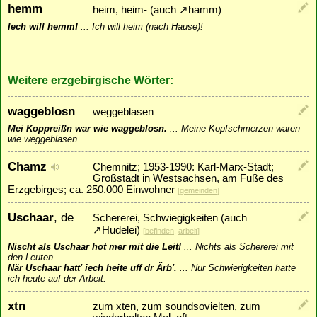
hemm
heim, heim- (auch
↗
hamm
)
Iech will hemm!
...
Ich will heim (nach Hause)!
Weitere erzgebirgische Wörter:
waggeblosn
weggeblasen
Mei Koppreißn war wie waggeblosn.
...
Meine Kopfschmerzen waren
wie weggeblasen.
Chamz
Chemnitz; 1953-1990: Karl-Marx-Stadt;
Großstadt in Westsachsen, am Fuße des
Erzgebirges; ca. 250.000 Einwohner
[
gemeinden
]
Uschaar
, de
Schererei, Schwiegigkeiten (auch
↗
Hudelei
)
[
befinden
,
arbeit
]
Nischt als Uschaar hot mer mit die Leit!
...
Nichts als Schererei mit
den Leuten.
När Uschaar hatt' iech heite uff dr Ärb'.
...
Nur Schwierigkeiten hatte
ich heute auf der Arbeit.
xtn
zum xten, zum soundsovielten, zum