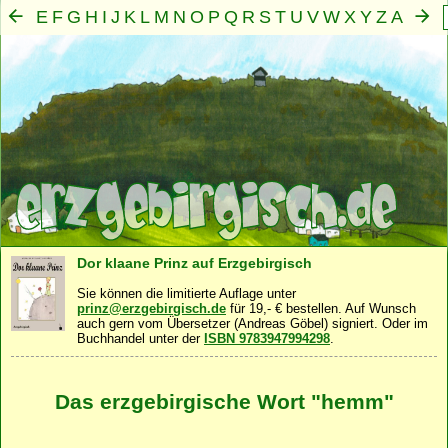
E
F
G
H
I
J
K
L
M
N
O
P
Q
R
S
T
U
V
W
X
Y
Z
A
B
C
D
Mensch
Seele
Geist
Familie
Gemeinschaft
Nah
·
·
·
·
·
Dor klaane Prinz auf Erzgebirgisch
Sie können die limitierte Auflage unter
prinz@erzgebirgisch.de
für 19,- € bestellen. Auf Wunsch
auch gern vom Übersetzer (Andreas Göbel) signiert. Oder im
Buchhandel unter der
ISBN 9783947994298
.
Das erzgebirgische Wort "hemm"