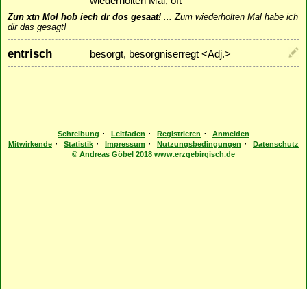
wiederholten Mal, oft
Zun xtn Mol hob iech dr dos gesaat!
...
Zum wiederholten Mal habe ich
dir das gesagt!
entrisch
besorgt, besorgniserregt <Adj.>
·
·
·
Schreibung
Leitfaden
Registrieren
Anmelden
·
·
·
·
Mitwirkende
Statistik
Impressum
Nutzungsbedingungen
Datenschutz
© Andreas Göbel 2018 www.erzgebirgisch.de