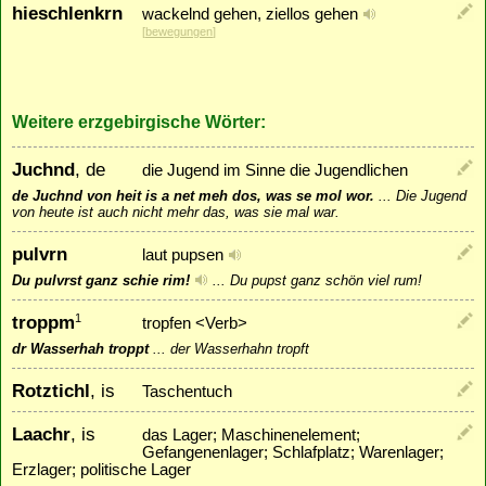
hieschlenkrn
wackelnd gehen, ziellos gehen
[
bewegungen
]
Weitere erzgebirgische Wörter:
Juchnd
, de
die Jugend im Sinne die Jugendlichen
de Juchnd von heit is a net meh dos, was se mol wor.
...
Die Jugend
von heute ist auch nicht mehr das, was sie mal war.
pulvrn
laut pupsen
Du pulvrst ganz schie rim!
...
Du pupst ganz schön viel rum!
troppm
1
tropfen <Verb>
dr Wasserhah troppt
...
der Wasserhahn tropft
Rotztichl
, is
Taschentuch
Laachr
, is
das Lager; Maschinenelement;
Gefangenenlager; Schlafplatz; Warenlager;
Erzlager; politische Lager