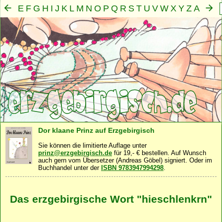
E
F
G
H
I
J
K
L
M
N
O
P
Q
R
S
T
U
V
W
X
Y
Z
A
B
C
D
Mensch
Seele
Geist
Familie
Gemeinschaft
Nah
·
·
·
·
·
Dor klaane Prinz auf Erzgebirgisch
Sie können die limitierte Auflage unter
prinz@erzgebirgisch.de
für 19,- € bestellen. Auf Wunsch
auch gern vom Übersetzer (Andreas Göbel) signiert. Oder im
Buchhandel unter der
ISBN 9783947994298
.
Das erzgebirgische Wort "hieschlenkrn"