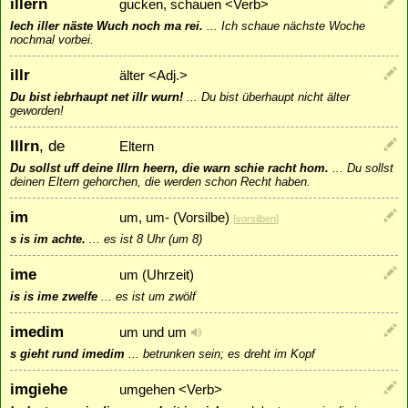
illern
gucken, schauen <Verb>
Iech iller näste Wuch noch ma rei.
...
Ich schaue nächste Woche
nochmal vorbei.
illr
älter <Adj.>
Du bist iebrhaupt net illr wurn!
...
Du bist überhaupt nicht älter
geworden!
Illrn
, de
Eltern
Du sollst uff deine Illrn heern, die warn schie racht hom.
...
Du sollst
deinen Eltern gehorchen, die werden schon Recht haben.
im
um, um- (Vorsilbe)
[
vorsilben
]
s is im achte.
...
es ist 8 Uhr (um 8)
ime
um (Uhrzeit)
is is ime zwelfe
...
es ist um zwölf
imedim
um und um
s gieht rund imedim
...
betrunken sein; es dreht im Kopf
imgiehe
umgehen <Verb>