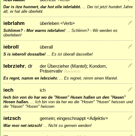
Dar is itze hunnert, dar hot olle iebrlabbt.
...
Der ist jetzt hundert Jahre
alt, er hat alle überlebt.
iebrlahm
überleben <Verb>
Schlimm? - Mor warns iebrlahm!
...
Schlimm? - Wir werden es
überleben!
iebroll
überall
S is ieberoll dossalbe!
...
Es ist überall dasselbe!
Iebrziehr
, dr
der Überzieher (Mantel); Kondom,
Präservativ
{Ībǝrtsīhɔr}
Es regnt, namm en Iebrziehr.
...
Es regnet, nimm einen Mantel.
iech
ich
Iech bin von do har wo de "Hosen" Husen haßen un den "Hasen"
Hosen haßen.
...
Ich bin von da her wo die "Hosen" "Husen" heissen und
die "Hasen" "Hosen" heissen
ietzsch
gemein; eingeschnappt <Adjektiv>
War mor net ietzsch!
...
Nicht so gemein werden!