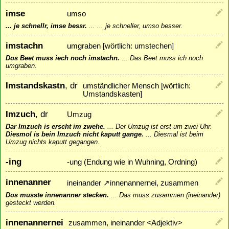
imse
umso
... je schnellr, imse bessr.
...
... je schneller, umso besser.
imstachn
umgraben [wörtlich: umstechen]
Dos Beet muss iech noch imstachn.
...
Das Beet muss ich noch
umgraben.
Imstandskastn
, dr
umständlicher Mensch [wörtlich:
Umstandskasten]
Imzuch
, dr
Umzug
Dar Imzuch is erscht im zwehe.
...
Der Umzug ist erst um zwei Uhr.
Diesmol is bein Imzuch nicht kaputt gange.
...
Diesmal ist beim
Umzug nichts kaputt gegangen.
-ing
-ung (Endung wie in Wuhning, Ordning)
innenanner
ineinander
↗
innenannernei
, zusammen
Dos musste innenanner stecken.
...
Das muss zusammen (ineinander)
gesteckt werden.
innenannernei
zusammen, ineinander <Adjektiv>