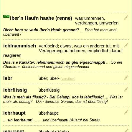
NEU
iber'n Haufn haahe (renne)
was umrennen,
verdrängen, umwerfen
Diech hom se wuhl iber'n Haufn gerannt?
...
Dich hat man wohl
überrannt?
ieblnammisch
verübelnd; etwas, was ein anderer tut, mit
Verärgerung aufnehmen, empfindlich darauf
reagieren
Dos is e Karakter: iebelnammisch un glei eigeschnappt!
...
So ein
Charakter: übelnehmend und gleich eingeschnappt
iebr
über; über-
[
vorsilben
]
iebrflissig
überflüssig
Wos is meh als flissig? - Dei Gelapp, dos is iebrflissig!
...
Was ist
mehr als flüssig? - Dein dummes Gerede, das ist überflüssig!
iebrhaupt
überhaupt
... un iebrhaupt!
...
... und überhaupt! (Ausruf bei Streit)
iebrlabbt
überlebt <Verb>