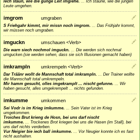
Iech staun, wie die gunge Leit imgiehe.
...
Ich staune, wie die jungen
Leute umgehen.
imgrom
umgraben
S Friehgahr kimmt, mir missn noch imgrom.
...
Das Frühjahr kommt,
wir müssen noch umgraben.
imguckn
umschauen <Verb>
Die warn siech nochmol imguckn.
...
Die werden sich nochmal
umgucken.(sie werden sehen, dass sie sich Illusionen gemacht haben)
imkrampln
umkrempeln <Verb>
Dar Träänr wollt de Mannschaft total imkrampln.
...
Der Trainer wollte
die Mannschaft total umkrempeln.
Mir hamm gesucht, olles imgekramplt ... nischt gefunne.
...
Wir
haben gesucht, alles umgekrempelt ... nichts gefunden.
imkumme
umkommen
Sei Vodr is im Krieg imkumme.
...
Sein Vater ist im Krieg
umgekommen.
Troiches Brut krieng de Hosn, bei uns darf nischt
imkumme.
...
Trockenes Brot kriegen bei uns die Hasen (im Stall), bei
uns darf nichts verderben.
Vur Neigier bie iech ball imkumme.
...
Vor Neugier konnte ich es fast
nicht aushalten.