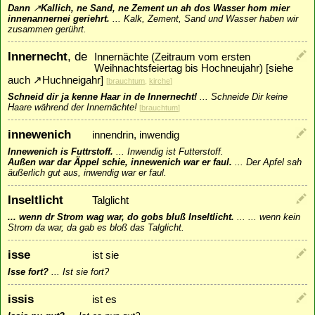
Dann
↗
Kallich
, ne Sand, ne Zement un ah dos Wasser hom mier
innenannernei geriehrt.
...
Kalk, Zement, Sand und Wasser haben wir
zusammen gerührt.
Innernecht
, de
Innernächte (Zeitraum vom ersten
Weihnachtsfeiertag bis Hochneujahr) [siehe
auch
↗
Huchneigahr
]
[
brauchtum
,
kirche
]
Schneid dir ja kenne Haar in de Innernecht!
...
Schneide Dir keine
Haare während der Innernächte!
[
brauchtum
]
innewenich
innendrin, inwendig
Innewenich is Futtrstoff.
...
Inwendig ist Futterstoff.
Außen war dar Äppel schie, innewenich war er faul.
...
Der Apfel sah
äußerlich gut aus, inwendig war er faul.
Inseltlicht
Talglicht
... wenn dr Strom wag war, do gobs bluß Inseltlicht.
...
... wenn kein
Strom da war, da gab es bloß das Talglicht.
isse
ist sie
Isse fort?
...
Ist sie fort?
issis
ist es