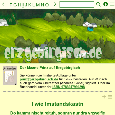
I
F
G
H
J
K
L
M
N
O
P
Q
R
S
T
U
V
W
X
Y
Z
A
B
C
D
E
Mensch
Seele
Geist
Familie
Gemeinschaft
·
·
·
·
·
Nahrung
Natur
Sonstiges
·
·
Dor klaane Prinz auf Erzgebirgisch
Sie können die limitierte Auflage unter
prinz@erzgebirgisch.de
für 19,- € bestellen. Auf Wunsch
auch gern vom Übersetzer (Andreas Göbel) signiert. Oder im
Buchhandel unter der
ISBN 9783947994298
.
I wie Imstandskastn
Do kammr nischt reituh, sonnrn nur dra vrzweifle