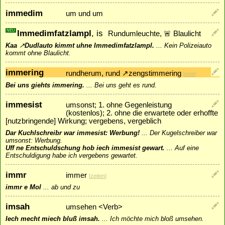
immedim
um und um
NEU
Immedimfatzlampl
, is
Rundumleuchte, 🚨 Blaulicht
Kaa
↗
Dudlauto
kimmt uhne Immedimfatzlampl.
...
Kein Polizeiauto
kommt ohne Blaulicht.
immering
rundherum, rund
↗
zengstimmering
[
orte
]
Bei uns giehts immering.
...
Bei uns geht es rund.
immesist
umsonst; 1. ohne Gegenleistung
(kostenlos); 2. ohne die erwartete oder erhoffte
[nutzbringende] Wirkung; vergebens, vergeblich
Dar Kuchlschreibr war immesist: Werbung!
...
Der Kugelschreiber war
umsonst: Werbung.
Uff ne Entschuldschung hob iech immesist gewart.
...
Auf eine
Entschuldigung habe ich vergebens gewartet.
immr
immer
[
zeiten
]
immr e Mol
...
ab und zu
imsah
umsehen <Verb>
Iech mecht miech bluß imsah.
...
Ich möchte mich bloß umsehen.