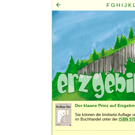
F
G
H
I
J
K
Mensch
Seele
Geist
·
·
Dor klaane Prinz auf Erzgebi
Sie können die limitierte Auflage 
im Buchhandel unter der
ISBN 97