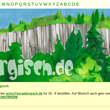
L
M
N
O
P
Q
R
S
T
U
V
W
X
Y
Z
A
B
C
D
E
Familie
Gemeinschaft
Nahrung
Natur
Sonstiges
·
·
·
·
·
rgisch
unter
prinz@erzgebirgisch.de
für 19,- € bestellen. Auf Wunsch auch gern vom
83947994298
.