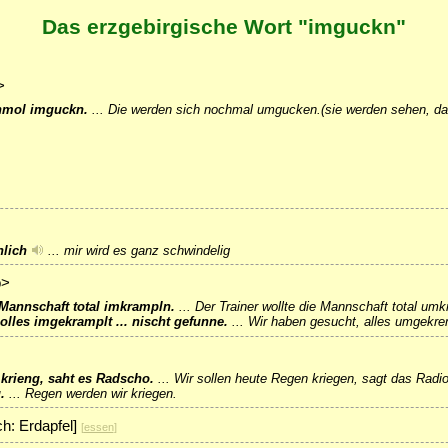
Das erzgebirgische Wort "imguckn"
>
hmol imguckn.
...
Die werden sich nochmal umgucken.(sie werden sehen, das
hlich
...
mir wird es ganz schwindelig
b>
 Mannschaft total imkrampln.
...
Der Trainer wollte die Mannschaft total um
lles imgekramplt ... nischt gefunne.
...
Wir haben gesucht, alles umgekrem
 krieng, saht es Radscho.
...
Wir sollen heute Regen kriegen, sagt das Radio
.
...
Regen werden wir kriegen.
ch: Erdapfel]
[
essen
]