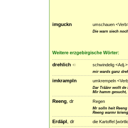
imguckn
umschauen <Verb
Die warn siech noc
Weitere erzgebirgische Wörter:
drehlich
schwindelig <Adj.>
mir wards ganz dre
imkrampln
umkrempeln <Ver
Dar Träänr wollt de
Mir hamm gesucht, o
Reeng
, dr
Regen
Mr solln heit Reeng
Reeng warmr krieng
Erdäpl
, dr
die Kartoffel [wörtli