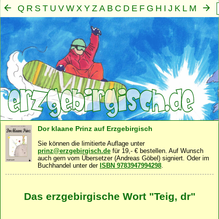
Q
R
S
T
U
V
W
X
Y
Z
A
B
C
D
E
F
G
H
I
J
K
L
M
N
O
P
Mensch
Seele
Geist
Familie
Gemeinschaft
Nah
·
·
·
·
·
Dor klaane Prinz auf Erzgebirgisch
Sie können die limitierte Auflage unter
prinz@erzgebirgisch.de
für 19,- € bestellen. Auf Wunsch
auch gern vom Übersetzer (Andreas Göbel) signiert. Oder im
Buchhandel unter der
ISBN 9783947994298
.
Das erzgebirgische Wort "Teig, dr"