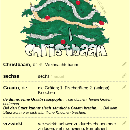
Christbaam
, dr
Weihnachtsbaum
sechse
sechs
[
mengen
]
Graatn
, de
die Gräten; 1. Fischgräten; 2. (salopp)
Knochen
de dinne, feine Graatn rauspopln
...
die dünnen, feinen Gräten
entfernen
Bei dan Sturz kunntr siech sämtliche Graatn brachn.
...
Bei dem
Sturz konnte er sich sämtliche Knochen brechen.
vrzwickt
verzwickt; schwer zu durchschauen oder
zu lösen; sehr schwierig, kompliziert