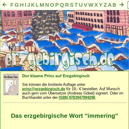
F
G
H
I
J
K
L
M
N
O
P
Q
R
S
T
U
V
W
X
Y
Z
A
B
C
D
E
Mensch
Seele
Geist
Familie
Gemeinschaft
Nah
·
·
·
·
·
Dor klaane Prinz auf Erzgebirgisch
Sie können die limitierte Auflage unter
prinz@erzgebirgisch.de
für 19,- € bestellen. Auf Wunsch
auch gern vom Übersetzer (Andreas Göbel) signiert. Oder im
Buchhandel unter der
ISBN 9783947994298
.
Das erzgebirgische Wort "immering"