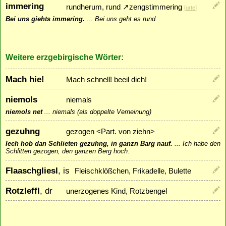
immering
rundherum, rund
↗
zengstimmering
[
orte
]
Bei uns giehts immering.
...
Bei uns geht es rund.
Weitere erzgebirgische Wörter:
Mach hie!
Mach schnell! beeil dich!
niemols
niemals
niemols net
...
niemals (als doppelte Verneinung)
gezuhng
gezogen <Part. von ziehn>
Iech hob dan Schlieten gezuhng, in ganzn Barg nauf.
...
Ich habe den
Schlitten gezogen, den ganzen Berg hoch.
Flaaschgliesl
, is
Fleischklößchen, Frikadelle, Bulette
Rotzleffl
, dr
unerzogenes Kind, Rotzbengel