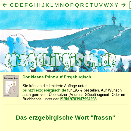
C
D
E
F
G
H
I
J
K
L
M
N
O
P
Q
R
S
T
U
V
W
X
Y
Z
A
B
Mensch
Seele
Geist
Familie
Gemeinschaft
Nah
·
·
·
·
·
Dor klaane Prinz auf Erzgebirgisch
Sie können die limitierte Auflage unter
prinz@erzgebirgisch.de
für 19,- € bestellen. Auf Wunsch
auch gern vom Übersetzer (Andreas Göbel) signiert. Oder im
Buchhandel unter der
ISBN 9783947994298
.
Das erzgebirgische Wort "frassn"