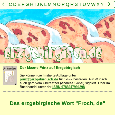
C
D
E
F
G
H
I
J
K
L
M
N
O
P
Q
R
S
T
U
V
W
X
Y
Z
A
B
Mensch
Seele
Geist
Familie
Gemeinschaft
Nah
·
·
·
·
·
Dor klaane Prinz auf Erzgebirgisch
Sie können die limitierte Auflage unter
prinz@erzgebirgisch.de
für 19,- € bestellen. Auf Wunsch
auch gern vom Übersetzer (Andreas Göbel) signiert. Oder im
Buchhandel unter der
ISBN 9783947994298
.
Das erzgebirgische Wort "Froch, de"