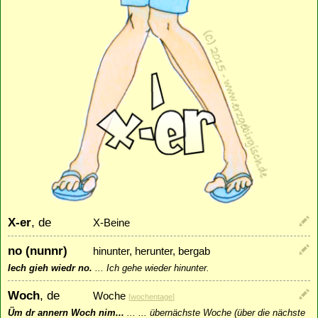
X-er
, de
X-Beine
no (nunnr)
hinunter, herunter, bergab
Iech gieh wiedr no.
...
Ich gehe wieder hinunter.
Woch
, de
Woche
[
wochentage
]
Üm dr annern Woch nim...
...
... übernächste Woche (über die nächste