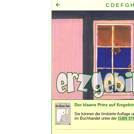
C
D
E
F
G
Mensch
Seele
Geist
·
·
Dor klaane Prinz auf Erzgebi
Sie können die limitierte Auflage 
im Buchhandel unter der
ISBN 97