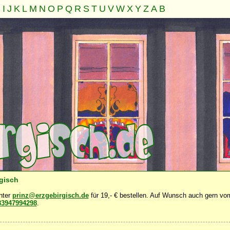
H
I
J
K
L
M
N
O
P
Q
R
S
T
U
V
W
X
Y
Z
A
B
Familie
Gemeinschaft
Nahrung
Natur
Sonstiges
·
·
·
·
·
rgisch
unter
prinz@erzgebirgisch.de
für 19,- € bestellen. Auf Wunsch auch gern vom
83947994298
.