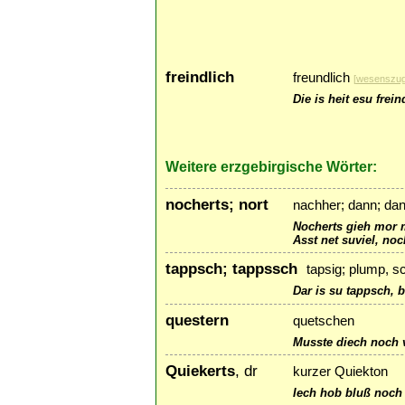
freindlich
freundlich
[
wesenszu
Die is heit esu frei
Weitere erzgebirgische Wörter:
nocherts; nort
nachher; dann; da
Nocherts gieh mor 
Asst net suviel, noc
tappsch; tappssch
tapsig; plump, sc
Dar is su tappsch, b
questern
quetschen
Musste diech noch v
Quiekerts
, dr
kurzer Quiekton
Iech hob bluß noch 