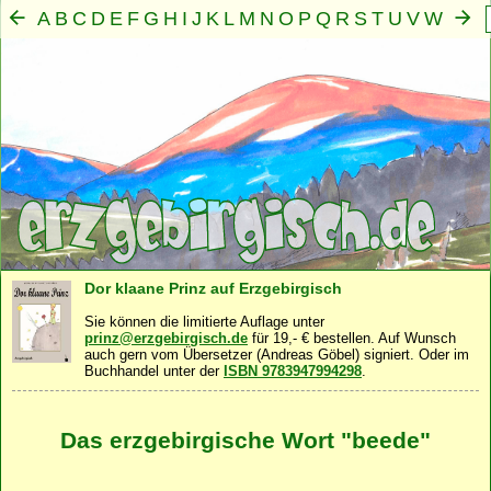
A
B
C
D
E
F
G
H
I
J
K
L
M
N
O
P
Q
R
S
T
U
V
W
X
Y
Z
Mensch
Seele
Geist
Familie
Gemeinschaft
Nah
·
·
·
·
·
Dor klaane Prinz auf Erzgebirgisch
Sie können die limitierte Auflage unter
prinz@erzgebirgisch.de
für 19,- € bestellen. Auf Wunsch
auch gern vom Übersetzer (Andreas Göbel) signiert. Oder im
Buchhandel unter der
ISBN 9783947994298
.
Das erzgebirgische Wort "beede"