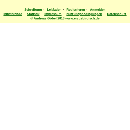
·
·
·
Schreibung
Leitfaden
Registrieren
Anmelden
·
·
·
·
Mitwirkende
Statistik
Impressum
Nutzungsbedingungen
Datenschutz
© Andreas Göbel 2018 www.erzgebirgisch.de