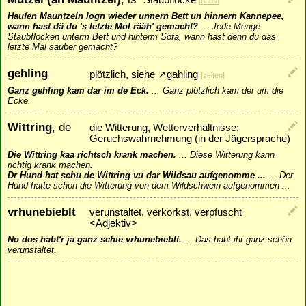
Staubflocke
[
haus
]
Haufen Mauntzeln logn wieder unnern Bett un hinnern Kannepee,
wann hast dä du 's letzte Mol rääh' gemacht?
...
Jede Menge
Staubflocken unterm Bett und hinterm Sofa, wann hast denn du das
letzte Mal sauber gemacht?
gehling
plötzlich, siehe
↗
gahling
[
zeiten
]
Ganz gehling kam dar im de Eck.
...
Ganz plötzlich kam der um die
Ecke.
Wittring
, de
die Witterung, Wetterverhältnisse;
Geruchswahrnehmung (in der Jägersprache)
Die Wittring kaa richtsch krank machen.
...
Diese Witterung kann
richtig krank machen.
Dr Hund hat schu de Wittring vu dar Wildsau aufgenomme ...
...
Der
Hund hatte schon die Witterung von dem Wildschwein aufgenommen ...
vrhunebieblt
verunstaltet, verkorkst, verpfuscht
<Adjektiv>
No dos habt'r ja ganz schie vrhunebieblt.
...
Das habt ihr ganz schön
verunstaltet.