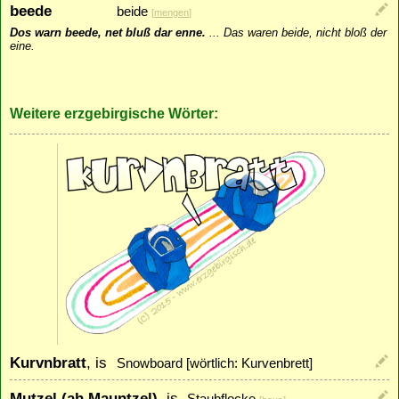
beede
beide
[
mengen
]
Dos warn beede, net bluß dar enne.
...
Das waren beide, nicht bloß der
eine.
Weitere erzgebirgische Wörter:
Kurvnbratt
, is
Snowboard [wörtlich: Kurvenbrett]
Mutzel (ah Mauntzel)
, is