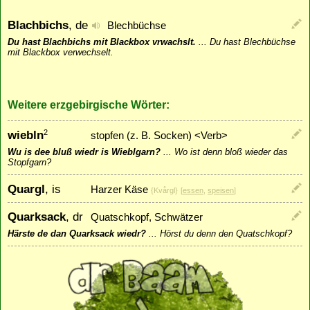
Blachbichs
, de
Blechbüchse
Du hast Blachbichs mit Blackbox vrwachslt.
...
Du hast Blechbüchse
mit Blackbox verwechselt.
Weitere erzgebirgische Wörter:
wiebln
2
stopfen (z. B. Socken) <Verb>
Wu is dee bluß wiedr is Wieblgarn?
...
Wo ist denn bloß wieder das
Stopfgarn?
Quargl
, is
Harzer Käse
{Kvårgl}
[
essen
,
speisen
]
Quarksack
, dr
Quatschkopf, Schwätzer
Härste de dan Quarksack wiedr?
...
Hörst du denn den Quatschkopf?