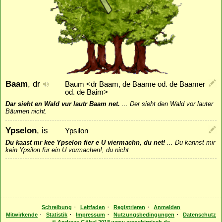
Baam
, dr
Baum <dr Baam, de Baame od. de Baamer
od. de Baim>
Dar sieht en Wald vur lautr Baam net.
...
Der sieht den Wald vor lauter
Bäumen nicht.
Ypselon
, is
Ypsilon
Du kaast mr kee Ypselon fier e U viermachn, du net!
...
Du kannst mir
kein Ypsilon für ein U vormachen!, du nicht
·
·
·
Schreibung
Leitfaden
Registrieren
Anmelden
·
·
·
·
Mitwirkende
Statistik
Impressum
Nutzungsbedingungen
Datenschutz
© Andreas Göbel 2018 www.erzgebirgisch.de