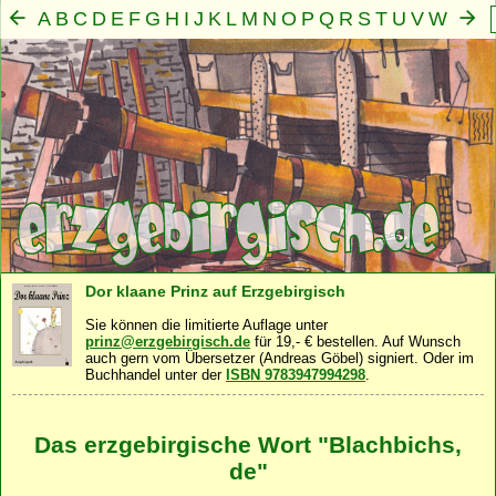
A
B
C
D
E
F
G
H
I
J
K
L
M
N
O
P
Q
R
S
T
U
V
W
X
Y
Z
Mensch
Seele
Geist
Familie
Gemeinschaft
Nah
·
·
·
·
·
Dor klaane Prinz auf Erzgebirgisch
Sie können die limitierte Auflage unter
prinz@erzgebirgisch.de
für 19,- € bestellen. Auf Wunsch
auch gern vom Übersetzer (Andreas Göbel) signiert. Oder im
Buchhandel unter der
ISBN 9783947994298
.
Das erzgebirgische Wort "Blachbichs,
de"