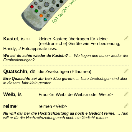
Kastel
, is
kleiner Kasten; übertragen für kleine
(elektronische) Geräte wie Fernbedienung,
Handy,
↗
Fotoapparate
usw.
Wu sei de schie wieder de Kasteln?
...
Wo liegen den schon wieder die
Fernbedienungen?
Quatschln
, de
die Zwetschgen (Pflaumen)
Eire Quatschln sei abr heir klaa gerotn.
...
Eure Zwetschgen sind aber
in diesem Jahr klein geraten.
Weib
, is
Frau <is Weib, de Weibsn oder Weibr>
reime
2
reimen <Verb>
Nu will dar fier die Hochtschzeitung aa noch e Gedicht reime.
...
Nun
will er für die Hochzeitszeitung auch noch ein Gedicht reimen.