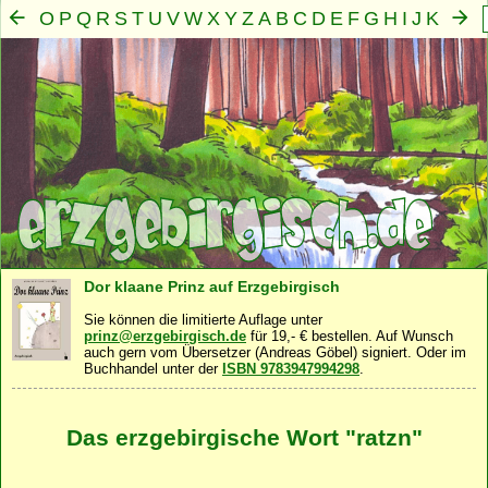
O
P
Q
R
S
T
U
V
W
X
Y
Z
A
B
C
D
E
F
G
H
I
J
K
L
M
N
Mensch
Seele
Geist
Familie
Gemeinschaft
Nah
·
·
·
·
·
Dor klaane Prinz auf Erzgebirgisch
Sie können die limitierte Auflage unter
prinz@erzgebirgisch.de
für 19,- € bestellen. Auf Wunsch
auch gern vom Übersetzer (Andreas Göbel) signiert. Oder im
Buchhandel unter der
ISBN 9783947994298
.
Das erzgebirgische Wort "ratzn"