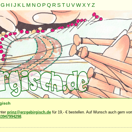
G
H
I
J
K
L
M
N
O
P
Q
R
S
T
U
V
W
X
Y
Z
Familie
Gemeinschaft
Nahrung
Natur
Sonstiges
·
·
·
·
·
rgisch
unter
prinz@erzgebirgisch.de
für 19,- € bestellen. Auf Wunsch auch gern vom
83947994298
.