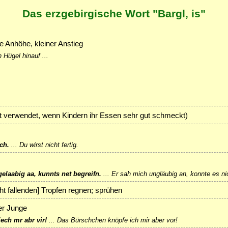
Das erzgebirgische Wort "Bargl, is"
ne Anhöhe, kleiner Anstieg
 Hügel hinauf ...
t verwendet, wenn Kindern ihr Essen sehr gut schmeckt)
ch.
...
Du wirst nicht fertig.
elaabig aa, kunnts net begreifn.
...
Er sah mich ungläubig an, konnte es nic
icht fallenden] Tropfen regnen; sprühen
er Junge
ech mr abr vir!
...
Das Bürschchen knöpfe ich mir aber vor!