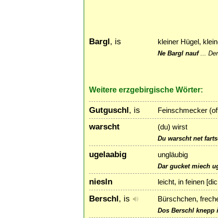
Bargl
, is
kleiner Hügel, klei
Ne Bargl nauf
...
Den
Weitere erzgebirgische Wörter:
Gutguschl
, is
Feinschmecker (of
warscht
(du) wirst
Du warscht net farts
ugelaabig
ungläubig
Dar gucket miech ug
niesln
leicht, in feinen [d
Berschl
, is
Bürschchen, frech
Dos Berschl knepp i