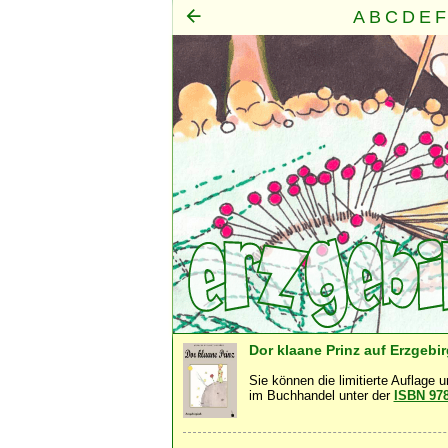
A
B
C
D
E
F
Mensch
Seele
Geist
·
·
Dor klaane Prinz auf Erzgebi
Sie können die limitierte Auflage 
im Buchhandel unter der
ISBN 97