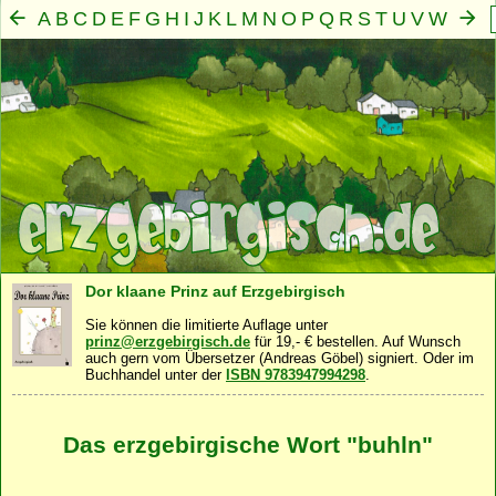
A
B
C
D
E
F
G
H
I
J
K
L
M
N
O
P
Q
R
S
T
U
V
W
X
Y
Z
Mensch
Seele
Geist
Familie
Gemeinschaft
Nah
·
·
·
·
·
Dor klaane Prinz auf Erzgebirgisch
Sie können die limitierte Auflage unter
prinz@erzgebirgisch.de
für 19,- € bestellen. Auf Wunsch
auch gern vom Übersetzer (Andreas Göbel) signiert. Oder im
Buchhandel unter der
ISBN 9783947994298
.
Das erzgebirgische Wort "buhln"