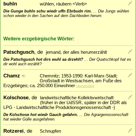
buhln
wühlen, räubern <Verb>
Die Gunge buhln schu wiedr uffn Ebrbudn rim.
...
Die Jungs wühlen
schon wieder in den Sachen auf dem Dachboden herum.
Weitere erzgebirgische Wörter:
Patschgusch
, de
jemand, der alles herumerzählt
Die Patschgusch hot dirs wuhl aa drzehlt?
...
Der Quatschkopf hat es
dir wohl auch erzählt?
Chamz
Chemnitz; 1953-1990: Karl-Marx-Stadt;
Großstadt in Westsachsen, am Fuße des
Erzgebirges; ca. 250.000 Einwohner
[
gemeinden
]
Kolschose
, de
landwirtschaftliche Kollektivwirtschaft
(früher in der UdSSR, später in der DDR als
LPG - Landwirtschaftliche Produktionsgenossenschaft -)
De Kolschose hot wiedr Gauch gefahrn.
...
Die Agrargenossenschaft
hat wieder Gülle ausgefahren.
Rotzerei
, de
Schnupfen