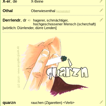
X-er
, de
X-Beine
Othal
Oberwiesenthal
[
gemeinden
]
Derrlendr
, dr
hagerer, schmächtiger,
hochgeschossener Mensch (scherzhaft)
[wörtlich: Dürrlender, dürre Lenden]
quarzn
rauchen (Zigaretten) <Verb>