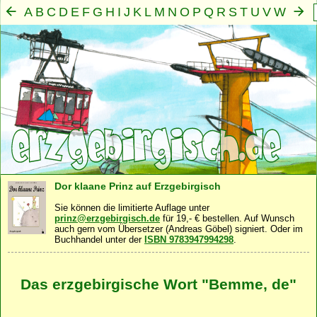
A
B
C
D
E
F
G
H
I
J
K
L
M
N
O
P
Q
R
S
T
U
V
W
X
Y
Z
Mensch
Seele
Geist
Familie
Gemeinschaft
Nah
·
·
·
·
·
Dor klaane Prinz auf Erzgebirgisch
Sie können die limitierte Auflage unter
prinz@erzgebirgisch.de
für 19,- € bestellen. Auf Wunsch
auch gern vom Übersetzer (Andreas Göbel) signiert. Oder im
Buchhandel unter der
ISBN 9783947994298
.
Das erzgebirgische Wort "Bemme, de"