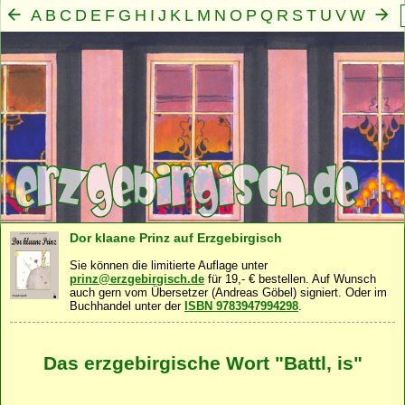
A
B
C
D
E
F
G
H
I
J
K
L
M
N
O
P
Q
R
S
T
U
V
W
X
Y
Z
Mensch
Seele
Geist
Familie
Gemeinschaft
Nah
·
·
·
·
·
Dor klaane Prinz auf Erzgebirgisch
Sie können die limitierte Auflage unter
prinz@erzgebirgisch.de
für 19,- € bestellen. Auf Wunsch
auch gern vom Übersetzer (Andreas Göbel) signiert. Oder im
Buchhandel unter der
ISBN 9783947994298
.
Das erzgebirgische Wort "Battl, is"