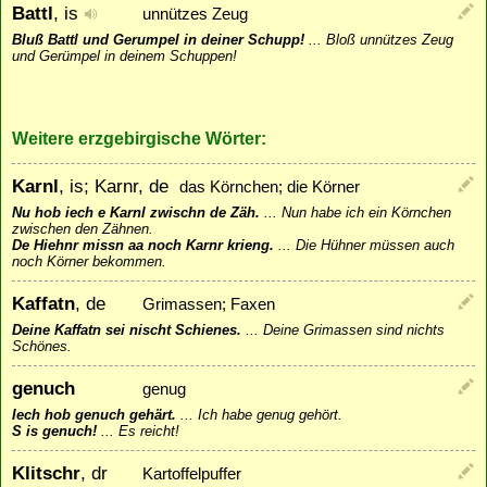
Battl
, is
unnützes Zeug
Bluß Battl und Gerumpel in deiner Schupp!
...
Bloß unnützes Zeug
und Gerümpel in deinem Schuppen!
Weitere erzgebirgische Wörter:
Karnl
, is; Karnr, de
das Körnchen; die Körner
Nu hob iech e Karnl zwischn de Zäh.
...
Nun habe ich ein Körnchen
zwischen den Zähnen.
De Hiehnr missn aa noch Karnr krieng.
...
Die Hühner müssen auch
noch Körner bekommen.
Kaffatn
, de
Grimassen; Faxen
Deine Kaffatn sei nischt Schienes.
...
Deine Grimassen sind nichts
Schönes.
genuch
genug
Iech hob genuch gehärt.
...
Ich habe genug gehört.
S is genuch!
...
Es reicht!
Klitschr
, dr
Kartoffelpuffer