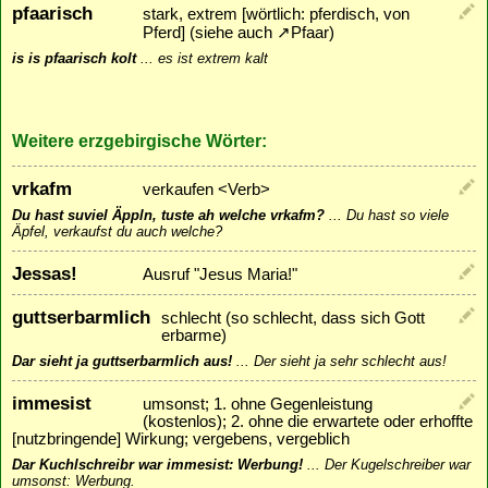
pfaarisch
stark, extrem [wörtlich: pferdisch, von
Pferd] (siehe auch
↗
Pfaar
)
is is pfaarisch kolt
...
es ist extrem kalt
Weitere erzgebirgische Wörter:
vrkafm
verkaufen <Verb>
Du hast suviel Äppln, tuste ah welche vrkafm?
...
Du hast so viele
Äpfel, verkaufst du auch welche?
Jessas!
Ausruf "Jesus Maria!"
guttserbarmlich
schlecht (so schlecht, dass sich Gott
erbarme)
Dar sieht ja guttserbarmlich aus!
...
Der sieht ja sehr schlecht aus!
immesist
umsonst; 1. ohne Gegenleistung
(kostenlos); 2. ohne die erwartete oder erhoffte
[nutzbringende] Wirkung; vergebens, vergeblich
Dar Kuchlschreibr war immesist: Werbung!
...
Der Kugelschreiber war
umsonst: Werbung.