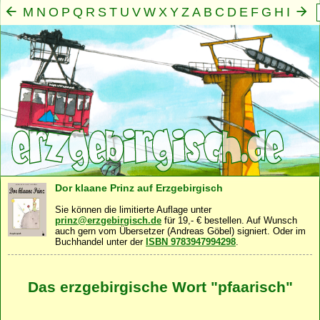
M
N
O
P
Q
R
S
T
U
V
W
X
Y
Z
A
B
C
D
E
F
G
H
I
J
K
L
Mensch
Seele
Geist
Familie
Gemeinschaft
Nah
·
·
·
·
·
Dor klaane Prinz auf Erzgebirgisch
Sie können die limitierte Auflage unter
prinz@erzgebirgisch.de
für 19,- € bestellen. Auf Wunsch
auch gern vom Übersetzer (Andreas Göbel) signiert. Oder im
Buchhandel unter der
ISBN 9783947994298
.
Das erzgebirgische Wort "pfaarisch"