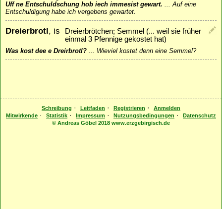
Uff ne Entschuldschung hob iech immesist gewart.
...
Auf eine
Entschuldigung habe ich vergebens gewartet.
Dreierbrotl
, is
Dreierbrötchen; Semmel (... weil sie früher
einmal 3 Pfennige gekostet hat)
Was kost dee e Dreirbrotl?
...
Wieviel kostet denn eine Semmel?
·
·
·
Schreibung
Leitfaden
Registrieren
Anmelden
·
·
·
·
Mitwirkende
Statistik
Impressum
Nutzungsbedingungen
Datenschutz
© Andreas Göbel 2018 www.erzgebirgisch.de