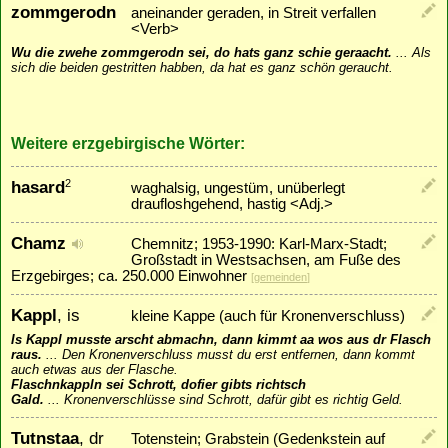
zommgerodn
aneinander geraden, in Streit verfallen
<Verb>
Wu die zwehe zommgerodn sei, do hats ganz schie geraacht.
...
Als
sich die beiden gestritten habben, da hat es ganz schön geraucht.
Weitere erzgebirgische Wörter:
hasard
2
waghalsig, ungestüm, unüberlegt
draufloshgehend, hastig <Adj.>
Chamz
Chemnitz; 1953-1990: Karl-Marx-Stadt;
Großstadt in Westsachsen, am Fuße des
Erzgebirges; ca. 250.000 Einwohner
[
gemeinden
]
Kappl
, is
kleine Kappe (auch für Kronenverschluss)
Is Kappl musste arscht abmachn, dann kimmt aa wos aus dr Flasch
raus.
...
Den Kronenverschluss musst du erst entfernen, dann kommt
auch etwas aus der Flasche.
Flaschnkappln sei Schrott, dofier gibts richtsch
Gald.
...
Kronenverschlüsse sind Schrott, dafür gibt es richtig Geld.
Tutnstaa
, dr
Totenstein; Grabstein (Gedenkstein auf