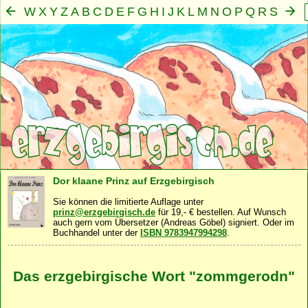
W
X
Y
Z
A
B
C
D
E
F
G
H
I
J
K
L
M
N
O
P
Q
R
S
T
U
V
Mensch
Seele
Geist
Familie
Gemeinschaft
Nah
·
·
·
·
·
Dor klaane Prinz auf Erzgebirgisch
Sie können die limitierte Auflage unter
prinz@erzgebirgisch.de
für 19,- € bestellen. Auf Wunsch
auch gern vom Übersetzer (Andreas Göbel) signiert. Oder im
Buchhandel unter der
ISBN 9783947994298
.
Das erzgebirgische Wort "zommgerodn"