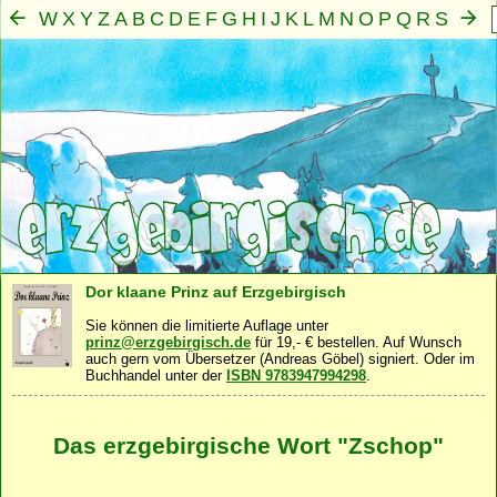
W
X
Y
Z
A
B
C
D
E
F
G
H
I
J
K
L
M
N
O
P
Q
R
S
T
U
V
Mensch
Seele
Geist
Familie
Gemeinschaft
Nah
·
·
·
·
·
Dor klaane Prinz auf Erzgebirgisch
Sie können die limitierte Auflage unter
prinz@erzgebirgisch.de
für 19,- € bestellen. Auf Wunsch
auch gern vom Übersetzer (Andreas Göbel) signiert. Oder im
Buchhandel unter der
ISBN 9783947994298
.
Das erzgebirgische Wort "Zschop"