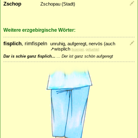
Zschop
Zschopau (Stadt)
Weitere erzgebirgische Wörter:
fisplich
, rimfispeln
unruhig, aufgeregt, nervös (auch
↗
wisplich
[
koerper
,
gefuehle
]
Dar is schie ganz fisplich...
...
Der ist ganz schön aufgeregt