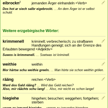
eibrockn
2
jemanden Ärger einhandeln <Verb>
Dos hot ar siech salbr eigebrockt.
...
An dem Ärger ist er selbst
schuld.
Weitere erzgebirgische Wörter:
krimmenell
kriminell; verbrecherisch; zu strafbaren
Handlungen geneigt; sich an der Grenze des
Erlaubten bewegend <Adjektiv>
Suwos is krimmenell.
...
Soetwas ist kriminell.
weithie
weithin
Mor härtse schu weithie greeln.
...
Man hörte sie schon weithin grölen.
rääng
reichen <Verb>
Ward dos Gald rääng?
...
Wird das Geld reichen?
Also, mir räächts schu lang!
...
Also, mir reicht es schon lange!
hiegiehe
hingehen; besuchen; weggehen; fortgehen;
sterben
ugarn ze jemand hiegiehe
...
ungern zu jemanden hingehen