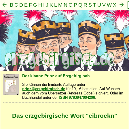
B
C
D
E
F
G
H
I
J
K
L
M
N
O
P
Q
R
S
T
U
V
W
X
Y
Z
A
Mensch
Seele
Geist
Familie
Gemeinschaft
Nah
·
·
·
·
·
Dor klaane Prinz auf Erzgebirgisch
Sie können die limitierte Auflage unter
prinz@erzgebirgisch.de
für 19,- € bestellen. Auf Wunsch
auch gern vom Übersetzer (Andreas Göbel) signiert. Oder im
Buchhandel unter der
ISBN 9783947994298
.
Das erzgebirgische Wort "eibrockn"