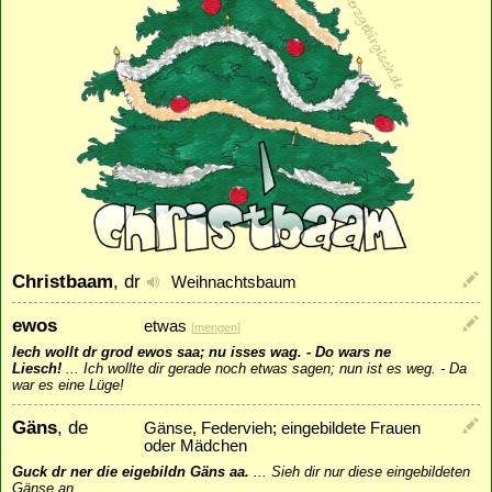
Christbaam
, dr
Weihnachtsbaum
ewos
etwas
[
mengen
]
Iech wollt dr grod ewos saa; nu isses wag. - Do wars ne
Liesch!
...
Ich wollte dir gerade noch etwas sagen; nun ist es weg. - Da
war es eine Lüge!
Gäns
, de
Gänse, Federvieh; eingebildete Frauen
oder Mädchen
Guck dr ner die eigebildn Gäns aa.
...
Sieh dir nur diese eingebildeten
Gänse an.