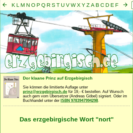
K
L
M
N
O
P
Q
R
S
T
U
V
W
X
Y
Z
A
B
C
D
E
F
G
H
I
J
Mensch
Seele
Geist
Familie
Gemeinschaft
Nah
·
·
·
·
·
Dor klaane Prinz auf Erzgebirgisch
Sie können die limitierte Auflage unter
prinz@erzgebirgisch.de
für 19,- € bestellen. Auf Wunsch
auch gern vom Übersetzer (Andreas Göbel) signiert. Oder im
Buchhandel unter der
ISBN 9783947994298
.
Das erzgebirgische Wort "nort"