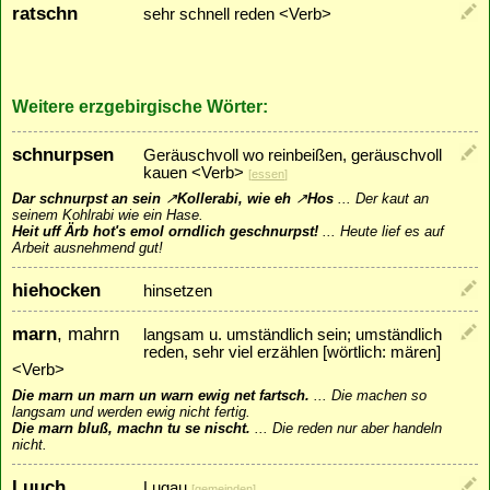
ratschn
sehr schnell reden <Verb>
Weitere erzgebirgische Wörter:
schnurpsen
Geräuschvoll wo reinbeißen, geräuschvoll
kauen <Verb>
[
essen
]
Dar schnurpst an sein
↗
Kollerabi
, wie eh
↗
Hos
...
Der kaut an
seinem Kohlrabi wie ein Hase.
Heit uff Ärb hot's emol orndlich geschnurpst!
...
Heute lief es auf
Arbeit ausnehmend gut!
hiehocken
hinsetzen
marn
, mahrn
langsam u. umständlich sein; umständlich
reden, sehr viel erzählen [wörtlich: mären]
<Verb>
Die marn un marn un warn ewig net fartsch.
...
Die machen so
langsam und werden ewig nicht fertig.
Die marn bluß, machn tu se nischt.
...
Die reden nur aber handeln
nicht.
Luuch
Lugau
[
gemeinden
]