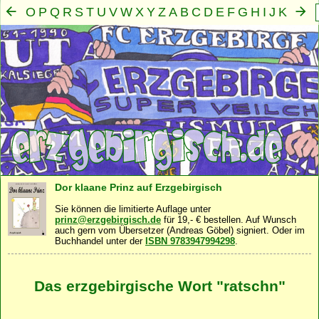
O
P
Q
R
S
T
U
V
W
X
Y
Z
A
B
C
D
E
F
G
H
I
J
K
L
M
N
Mensch
Seele
Geist
Familie
Gemeinschaft
Nah
·
·
·
·
·
Dor klaane Prinz auf Erzgebirgisch
Sie können die limitierte Auflage unter
prinz@erzgebirgisch.de
für 19,- € bestellen. Auf Wunsch
auch gern vom Übersetzer (Andreas Göbel) signiert. Oder im
Buchhandel unter der
ISBN 9783947994298
.
Das erzgebirgische Wort "ratschn"