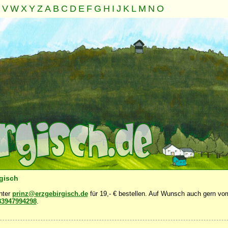
V
W
X
Y
Z
A
B
C
D
E
F
G
H
I
J
K
L
M
N
O
Familie
Gemeinschaft
Nahrung
Natur
Sonstiges
·
·
·
·
·
rgisch
unter
prinz@erzgebirgisch.de
für 19,- € bestellen. Auf Wunsch auch gern vom
83947994298
.