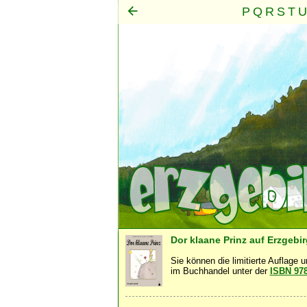
P
Q
R
S
T
U
Mensch
Seele
Geist
·
·
Dor klaane Prinz auf Erzgebi
Sie können die limitierte Auflage 
im Buchhandel unter der
ISBN 97