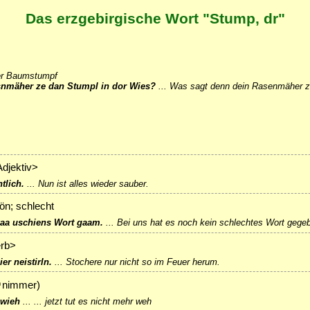
Das erzgebirgische Wort "Stump, dr"
er Baumstumpf
snmäher ze dan Stumpl in dor Wies?
...
Was sagt denn dein Rasenmäher z
Adjektiv>
tlich.
...
Nun ist alles wieder sauber.
ön; schlecht
kaa uschiens Wort gaam.
...
Bei uns hat es noch kein schlechtes Wort gege
erb>
er neistirln.
...
Stochere nur nicht so im Feuer herum.
↗
nimmer
)
 wieh
...
... jetzt tut es nicht mehr weh