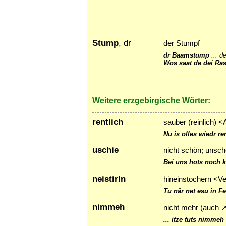
Stump
, dr
der Stumpf
dr Baamstump
...
d
Wos saat de dei Ra
Weitere erzgebirgische Wörter:
rentlich
sauber (reinlich) <
Nu is olles wiedr ren
uschie
nicht schön; unsch
Bei uns hots noch 
neistirln
hineinstochern <V
Tu när net esu in Fei
nimmeh
nicht mehr (auch
... itze tuts nimmeh