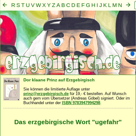
R
S
T
U
V
W
X
Y
Z
A
B
C
D
E
F
G
H
I
J
K
L
M
N
O
P
Q
Mensch
Seele
Geist
Familie
Gemeinschaft
Nah
·
·
·
·
·
Dor klaane Prinz auf Erzgebirgisch
Sie können die limitierte Auflage unter
prinz@erzgebirgisch.de
für 19,- € bestellen. Auf Wunsch
auch gern vom Übersetzer (Andreas Göbel) signiert. Oder im
Buchhandel unter der
ISBN 9783947994298
.
Das erzgebirgische Wort "ugefahr"