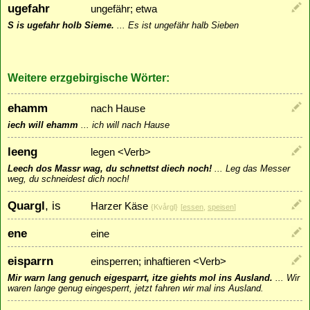
ugefahr
ungefähr; etwa
S is ugefahr holb Sieme.
...
Es ist ungefähr halb Sieben
Weitere erzgebirgische Wörter:
ehamm
nach Hause
iech will ehamm
...
ich will nach Hause
leeng
legen <Verb>
Leech dos Massr wag, du schnettst diech noch!
...
Leg das Messer
weg, du schneidest dich noch!
Quargl
, is
Harzer Käse
{Kvårgl}
[
essen
,
speisen
]
ene
eine
eisparrn
einsperren; inhaftieren <Verb>
Mir warn lang genuch eigesparrt, itze giehts mol ins Ausland.
...
Wir
waren lange genug eingesperrt, jetzt fahren wir mal ins Ausland.