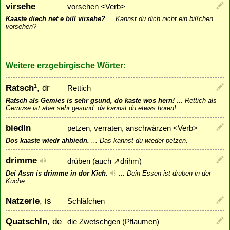
virsehe
vorsehen <Verb>
Kaaste diech net e bill virsehe?
...
Kannst du dich nicht ein bißchen
vorsehen?
Weitere erzgebirgische Wörter:
Ratsch
, dr
1
Rettich
Ratsch als Gemies is sehr gsund, do kaste wos hern!
...
Rettich als
Gemüse ist aber sehr gesund, da kannst du etwas hören!
biedln
petzen, verraten, anschwärzen <Verb>
Dos kaaste wiedr ahbiedn.
...
Das kannst du wieder petzen.
drimme
drüben (auch
↗
drihm
)
Dei Assn is drimme in dor Kich.
...
Dein Essen ist drüben in der
Küche.
Natzerle
, is
Schläfchen
Quatschln
, de
die Zwetschgen (Pflaumen)