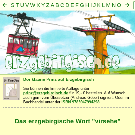
S
T
U
V
W
X
Y
Z
A
B
C
D
E
F
G
H
I
J
K
L
M
N
O
P
Q
R
Mensch
Seele
Geist
Familie
Gemeinschaft
Nah
·
·
·
·
·
Dor klaane Prinz auf Erzgebirgisch
Sie können die limitierte Auflage unter
prinz@erzgebirgisch.de
für 19,- € bestellen. Auf Wunsch
auch gern vom Übersetzer (Andreas Göbel) signiert. Oder im
Buchhandel unter der
ISBN 9783947994298
.
Das erzgebirgische Wort "virsehe"