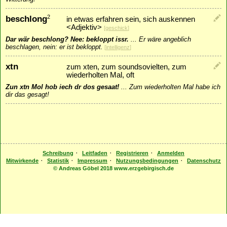
beschlong
2
in etwas erfahren sein, sich auskennen
<Adjektiv>
[
geschick
]
Dar wär beschlong? Nee: bekloppt issr.
...
Er wäre angeblich
beschlagen, nein: er ist bekloppt.
[
intelligenz
]
xtn
zum xten, zum soundsovielten, zum
wiederholten Mal, oft
Zun xtn Mol hob iech dr dos gesaat!
...
Zum wiederholten Mal habe ich
dir das gesagt!
·
·
·
Schreibung
Leitfaden
Registrieren
Anmelden
·
·
·
·
Mitwirkende
Statistik
Impressum
Nutzungsbedingungen
Datenschutz
© Andreas Göbel 2018 www.erzgebirgisch.de