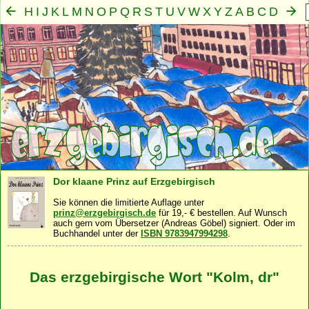
H
I
J
K
L
M
N
O
P
Q
R
S
T
U
V
W
X
Y
Z
A
B
C
D
E
F
G
Mensch
Seele
Geist
Familie
Gemeinschaft
Nah
·
·
·
·
·
Dor klaane Prinz auf Erzgebirgisch
Sie können die limitierte Auflage unter
prinz@erzgebirgisch.de
für 19,- € bestellen. Auf Wunsch
auch gern vom Übersetzer (Andreas Göbel) signiert. Oder im
Buchhandel unter der
ISBN 9783947994298
.
Das erzgebirgische Wort "Kolm, dr"