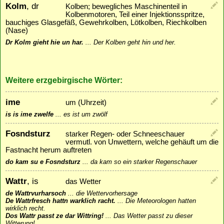
Kolm
, dr
Kolben; bewegliches Maschinenteil in
Kolbenmotoren, Teil einer Injektionsspritze,
bauchiges Glasgefäß, Gewehrkolben, Lötkolben, Riechkolben
(Nase)
Dr Kolm gieht hie un har.
...
Der Kolben geht hin und her.
Weitere erzgebirgische Wörter:
ime
um (Uhrzeit)
is is ime zwelfe
...
es ist um zwölf
Fosndsturz
starker Regen- oder Schneeschauer
vermutl. von Unwettern, welche gehäuft um die
Fastnacht herum auftreten
do kam su e Fosndsturz
...
da kam so ein starker Regenschauer
Wattr
, is
das Wetter
de Wattrvurharsoch
...
die Wettervorhersage
De Wattrfresch hattn warklich racht.
...
Die Meteorologen hatten
wirklich recht.
Dos Wattr passt ze dar Wittring!
...
Das Wetter passt zu dieser
Witterung!