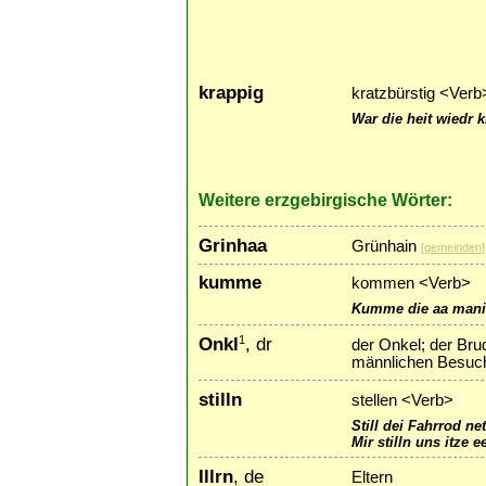
krappig
kratzbürstig <Verb
War die heit wiedr k
Weitere erzgebirgische Wörter:
Grinhaa
Grünhain
[
gemeinden
]
kumme
kommen <Verb>
Kumme die aa mani
Onkl
, dr
1
der Onkel; der Bru
männlichen Besuch
stilln
stellen <Verb>
Still dei Fahrrod ne
Mir stilln uns itze 
Illrn
, de
Eltern