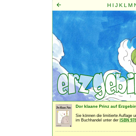
H
I
J
K
L
M
Mensch
Seele
Geist
·
·
Dor klaane Prinz auf Erzgebi
Sie können die limitierte Auflage 
im Buchhandel unter der
ISBN 97