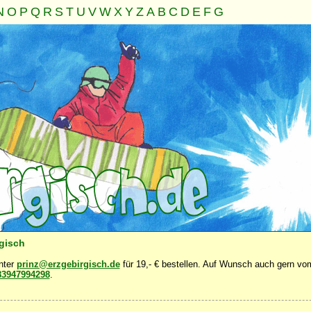
N
O
P
Q
R
S
T
U
V
W
X
Y
Z
A
B
C
D
E
F
G
Familie
Gemeinschaft
Nahrung
Natur
Sonstiges
·
·
·
·
·
rgisch
unter
prinz@erzgebirgisch.de
für 19,- € bestellen. Auf Wunsch auch gern vom
83947994298
.