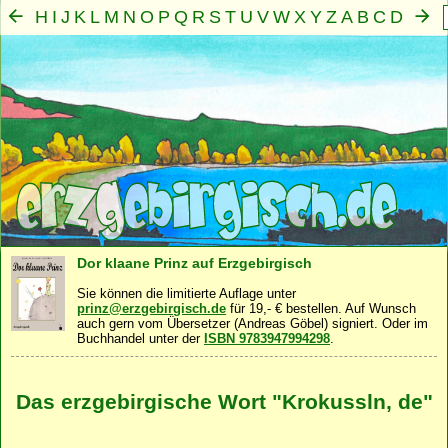
H
I
J
K
L
M
N
O
P
Q
R
S
T
U
V
W
X
Y
Z
A
B
C
D
E
F
G
Mensch
Seele
Geist
Familie
Gemeinschaft
Nah
·
·
·
·
·
Dor klaane Prinz auf Erzgebirgisch
Sie können die limitierte Auflage unter
prinz@erzgebirgisch.de
für 19,- € bestellen. Auf Wunsch
auch gern vom Übersetzer (Andreas Göbel) signiert. Oder im
Buchhandel unter der
ISBN 9783947994298
.
Das erzgebirgische Wort "Krokussln, de"