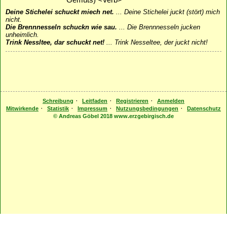
Gemüts) <Verb>
Deine Stichelei schuckt miech net.
...
Deine Stichelei juckt (stört) mich
nicht.
Die Brennnesseln schuckn wie sau.
...
Die Brennnesseln jucken
unheimlich.
Trink Nessltee, dar schuckt net!
...
Trink Nesseltee, der juckt nicht!
·
·
·
Schreibung
Leitfaden
Registrieren
Anmelden
·
·
·
·
Mitwirkende
Statistik
Impressum
Nutzungsbedingungen
Datenschutz
© Andreas Göbel 2018 www.erzgebirgisch.de