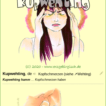
Kupwehting
, de
Kopfschmerzen (siehe
↗
Wehting
)
Kupwehting hamm
...
Kopfschmerzen haben