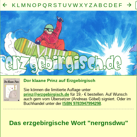
K
L
M
N
O
P
Q
R
S
T
U
V
W
X
Y
Z
A
B
C
D
E
F
G
H
I
J
Mensch
Seele
Geist
Familie
Gemeinschaft
Nah
·
·
·
·
·
Dor klaane Prinz auf Erzgebirgisch
Sie können die limitierte Auflage unter
prinz@erzgebirgisch.de
für 19,- € bestellen. Auf Wunsch
auch gern vom Übersetzer (Andreas Göbel) signiert. Oder im
Buchhandel unter der
ISBN 9783947994298
.
Das erzgebirgische Wort "nergnsdwu"