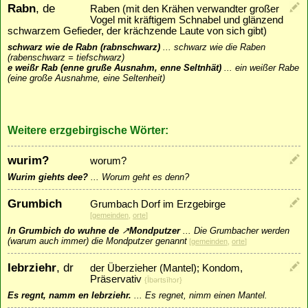
Rabn
, de
Raben (mit den Krähen verwandter großer
Vogel mit kräftigem Schnabel und glänzend
schwarzem Gefieder, der krächzende Laute von sich gibt)
schwarz wie de Rabn (rabnschwarz)
...
schwarz wie die Raben
(rabenschwarz = tiefschwarz)
e weißr Rab (enne gruße Ausnahm, enne Seltnhät)
...
ein weißer Rabe
(eine große Ausnahme, eine Seltenheit)
Weitere erzgebirgische Wörter:
wurim?
worum?
Wurim giehts dee?
...
Worum geht es denn?
Grumbich
Grumbach Dorf im Erzgebirge
[
gemeinden
,
orte
]
In Grumbich do wuhne de
↗
Mondputzer
...
Die Grumbacher werden
(warum auch immer) die Mondputzer genannt
[
gemeinden
,
orte
]
Iebrziehr
, dr
der Überzieher (Mantel); Kondom,
Präservativ
{Ībǝrtsīhɔr}
Es regnt, namm en Iebrziehr.
...
Es regnet, nimm einen Mantel.