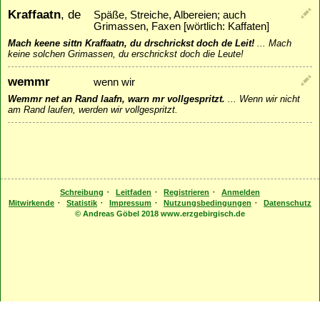
Kraffaatn
, de
Späße, Streiche, Albereien; auch
Grimassen, Faxen [wörtlich: Kaffaten]
Mach keene sittn Kraffaatn, du drschrickst doch de Leit!
...
Mach
keine solchen Grimassen, du erschrickst doch die Leute!
wemmr
wenn wir
Wemmr net an Rand laafn, warn mr vollgespritzt.
...
Wenn wir nicht
am Rand laufen, werden wir vollgespritzt.
·
·
·
Schreibung
Leitfaden
Registrieren
Anmelden
·
·
·
·
Mitwirkende
Statistik
Impressum
Nutzungsbedingungen
Datenschutz
© Andreas Göbel 2018 www.erzgebirgisch.de