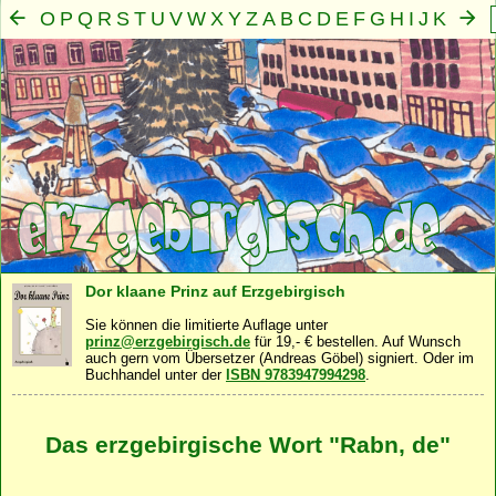
O
P
Q
R
S
T
U
V
W
X
Y
Z
A
B
C
D
E
F
G
H
I
J
K
L
M
N
Mensch
Seele
Geist
Familie
Gemeinschaft
Nah
·
·
·
·
·
Dor klaane Prinz auf Erzgebirgisch
Sie können die limitierte Auflage unter
prinz@erzgebirgisch.de
für 19,- € bestellen. Auf Wunsch
auch gern vom Übersetzer (Andreas Göbel) signiert. Oder im
Buchhandel unter der
ISBN 9783947994298
.
Das erzgebirgische Wort "Rabn, de"