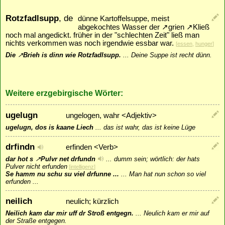
Rotzfadlsupp
, de
dünne Kartoffelsuppe, meist
abgekochtes Wasser der
↗
grien
↗
Kließ
noch mal angedickt. früher in der "schlechten Zeit" ließ man
nichts verkommen was noch irgendwie essbar war.
[
essen
,
hunger
]
Die
↗
Brieh
is dinn wie Rotzfadlsupp.
...
Deine Suppe ist recht dünn.
Weitere erzgebirgische Wörter:
ugelugn
ungelogen, wahr <Adjektiv>
ugelugn, dos is kaane Liech
...
das ist wahr, das ist keine Lüge
drfindn
erfinden <Verb>
dar hot s
↗
Pulvr
net drfundn
...
dumm sein; wörtlich: der hats
Pulver nicht erfunden
[
intelligenz
]
Se hamm nu schu su viel drfunne ...
...
Man hat nun schon so viel
erfunden ...
neilich
neulich; kürzlich
Neilich kam dar mir uff dr Stroß entgegn.
...
Neulich kam er mir auf
der Straße entgegen.