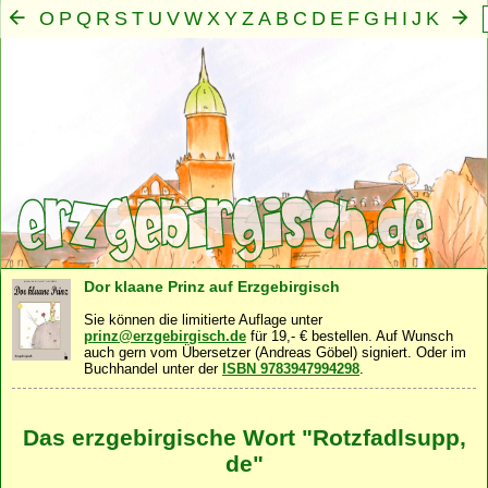
O
P
Q
R
S
T
U
V
W
X
Y
Z
A
B
C
D
E
F
G
H
I
J
K
L
M
N
Mensch
Seele
Geist
Familie
Gemeinschaft
Nah
·
·
·
·
·
Dor klaane Prinz auf Erzgebirgisch
Sie können die limitierte Auflage unter
prinz@erzgebirgisch.de
für 19,- € bestellen. Auf Wunsch
auch gern vom Übersetzer (Andreas Göbel) signiert. Oder im
Buchhandel unter der
ISBN 9783947994298
.
Das erzgebirgische Wort "Rotzfadlsupp,
de"