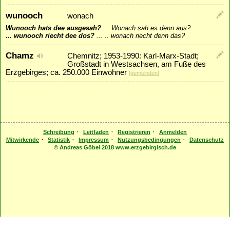
wunooch
wonach
Wunooch hats dee ausgesah?
...
Wonach sah es denn aus?
... wunooch riecht dee dos?
...
.. wonach riecht denn das?
Chamz
Chemnitz; 1953-1990: Karl-Marx-Stadt;
Großstadt in Westsachsen, am Fuße des
Erzgebirges; ca. 250.000 Einwohner
[
gemeinden
]
·
·
·
Schreibung
Leitfaden
Registrieren
Anmelden
·
·
·
·
Mitwirkende
Statistik
Impressum
Nutzungsbedingungen
Datenschutz
© Andreas Göbel 2018 www.erzgebirgisch.de