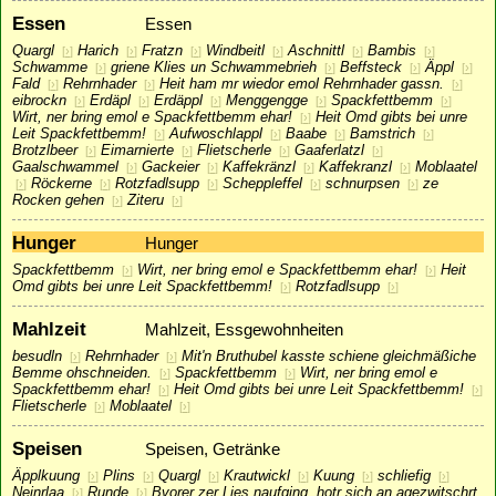
Essen
Essen
Quargl
Harich
Fratzn
Windbeitl
Aschnittl
Bambis
[
›
]
[
›
]
[
›
]
[
›
]
[
›
]
[
›
]
Schwamme
griene Klies un Schwammebrieh
Beffsteck
Äppl
[
›
]
[
›
]
[
›
]
[
›
]
Fald
Rehrnhader
Heit ham mr wiedor emol Rehrnhader gassn.
[
›
]
[
›
]
[
›
]
eibrockn
Erdäpl
Erdäppl
Menggengge
Spackfettbemm
[
›
]
[
›
]
[
›
]
[
›
]
[
›
]
Wirt, ner bring emol e Spackfettbemm ehar!
Heit Omd gibts bei unre
[
›
]
Leit Spackfettbemm!
Aufwoschlappl
Baabe
Bamstrich
[
›
]
[
›
]
[
›
]
[
›
]
Brotzlbeer
Eimarnierte
Flietscherle
Gaaferlatzl
[
›
]
[
›
]
[
›
]
[
›
]
Gaalschwammel
Gackeier
Kaffekränzl
Kaffekranzl
Moblaatel
[
›
]
[
›
]
[
›
]
[
›
]
Röckerne
Rotzfadlsupp
Scheppleffel
schnurpsen
ze
[
›
]
[
›
]
[
›
]
[
›
]
[
›
]
Rocken gehen
Ziteru
[
›
]
[
›
]
Hunger
Hunger
Spackfettbemm
Wirt, ner bring emol e Spackfettbemm ehar!
Heit
[
›
]
[
›
]
Omd gibts bei unre Leit Spackfettbemm!
Rotzfadlsupp
[
›
]
[
›
]
Mahlzeit
Mahlzeit, Essgewohnheiten
besudln
Rehrnhader
Mit'n Bruthubel kasste schiene gleichmäßiche
[
›
]
[
›
]
Bemme ohschneiden.
Spackfettbemm
Wirt, ner bring emol e
[
›
]
[
›
]
Spackfettbemm ehar!
Heit Omd gibts bei unre Leit Spackfettbemm!
[
›
]
[
›
]
Flietscherle
Moblaatel
[
›
]
[
›
]
Speisen
Speisen, Getränke
Äpplkuung
Plins
Quargl
Krautwickl
Kuung
schliefig
[
›
]
[
›
]
[
›
]
[
›
]
[
›
]
[
›
]
Neinrlaa
Runde
Bvorer zer Lies naufging, hotr sich an agezwitschrt
[
›
]
[
›
]