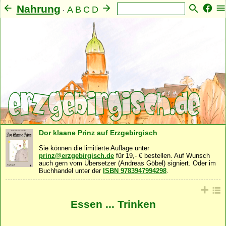
Nahrung
A
B
C
D
·
E
F
G
H
I
J
K
L
M
N
O
P
Q
R
S
T
U
V
W
X
Y
Z
Mensch
Seele
Geist
Familie
Gemeinschaft
Natur
·
·
·
·
·
·
Sonstiges
Dor klaane Prinz auf Erzgebirgisch
Sie können die limitierte Auflage unter
prinz@erzgebirgisch.de
für 19,- € bestellen. Auf Wunsch
auch gern vom Übersetzer (Andreas Göbel) signiert. Oder im
Buchhandel unter der
ISBN 9783947994298
.
Essen ... Trinken