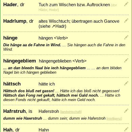
Hader
, dr
Tuch zum Wischen bzw. Auftrocknen
{dɔr
Hådɔr, Hodɔr}
Hadrlump
, dr
altes Wischtuch; übertragen auch Ganove
(siehe
↗
Hadr
)
hänge
hängen <Verb>
Die hänge aa de Fahne in Wind.
...
Sie hängen auch die Fahne in den
Wind.
hängegebliem
hängengeblieben <Verb>
... an dan bleedn Naal bie iech hängegebliem
...
... an dem blöden
Nagel bin ich hängen geblieben
hättsch
hätte ich
Hättsch dos bluß net gassn!
...
Hätte ich das bloß nicht gegessen!
Hättsch dan Fong net gekaft, hättsch mei Gald noch.
...
Hätte ich
diesen Fonds nicht gekauft, hätte ich mein Geld noch.
Hafrstruh
, is
Haferstroh
[
landwirtschaft
]
dumm wie Hawrstruh
...
dumm sein; dumm wie Haferstroh
[
intelligenz
]
Hah
, dr
Hahn