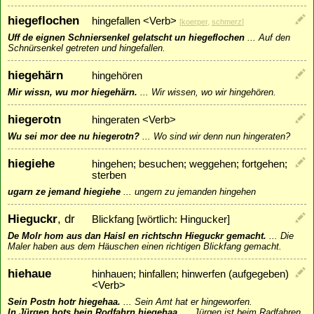
hiegeflochen
hingefallen <Verb>
[
koerper
,
schmerz
]
Uff de eignen Schniersenkel gelatscht un hiegeflochen
...
Auf den
Schnürsenkel getreten und hingefallen.
hiegehärn
hingehören
Mir wissn, wu mor hiegehärn.
...
Wir wissen, wo wir hingehören.
hiegerotn
hingeraten <Verb>
Wu sei mor dee nu hiegerotn?
...
Wo sind wir denn nun hingeraten?
hiegiehe
hingehen; besuchen; weggehen; fortgehen;
sterben
ugarn ze jemand hiegiehe
...
ungern zu jemanden hingehen
Hieguckr
, dr
Blickfang [wörtlich: Hingucker]
De Molr hom aus dan Haisl en richtschn Hieguckr gemacht.
...
Die
Maler haben aus dem Häuschen einen richtigen Blickfang gemacht.
hiehaue
hinhauen; hinfallen; hinwerfen (aufgegeben)
<Verb>
Sein Postn hotr hiegehaa.
...
Sein Amt hat er hingeworfen.
In Jürgen hots bein Rodfahrn hiegehaa.
...
Jürgen ist beim Radfahren