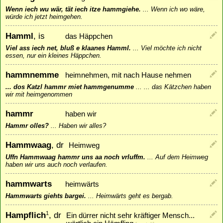
Wenn iech wu wär, tät iech itze hammgiehe.
...
Wenn ich wo wäre,
würde ich jetzt heimgehen.
Hamml
, is
das Häppchen
Viel ass iech net, bluß e klaanes Hamml.
...
Viel möchte ich nicht
essen, nur ein kleines Häppchen.
hammnemme
heimnehmen, mit nach Hause nehmen
... dos Katzl hammr miet hammgenumme
...
... das Kätzchen haben
wir mit heimgenommen
hammr
haben wir
Hammr olles?
...
Haben wir alles?
Hammwaag
, dr
Heimweg
Uffn Hammwaag hammr uns aa noch vrluffm.
...
Auf dem Heimweg
haben wir uns auch noch verlaufen.
hammwarts
heimwärts
Hammwarts giehts bargei.
...
Heimwärts geht es bergab.
Hampflich
, dr
1
Ein dürrer nicht sehr kräftiger Mensch...