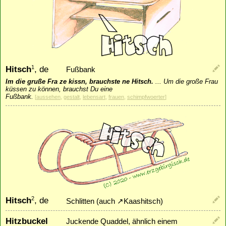
Hitsch
, de
1
Fußbank
Im die gruße Fra ze kissn, brauchste ne Hitsch.
...
Um die große Frau
küssen zu können, brauchst Du eine
Fußbank.
[
aussehen
,
gestalt
,
lebensart
,
frauen
,
schimpfwoerter
]
Hitsch
, de
2
Schlitten (auch
↗
Kaashitsch
)
Hitzbuckel
Juckende Quaddel, ähnlich einem