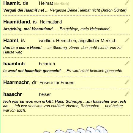
Haamit
, de
Heimat
{dǝ Hāmit}
Vergaß dei Haamit net
...
Vergesse Deine Heimat nicht (Anton Günter)
Haamitland
, is
Heimatland
Arzgebirg, mei Haamitland.
...
Erzgebirge, mein Heimatland.
Haaml
, is
wörtlich: Heimchen, ängstlicher Mensch
dos is a esu e Haaml
...
im übertrag. Sinne: den zieht nichts von zu
Hause weg
haamlich
heimlich
Is ward net haamlich genascht!
...
Es wird nicht heimlich genascht!
Haarmachr
, dr
Friseur für Frauen
haaschr
heiser
Iech war su wos von erkillt: Hust, Schnupp ...un haascher war iech
aa.
...
Ich war soetwas von erkältet: Husten, Schnupfen ... und heiser
war ich auch.