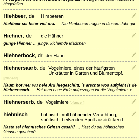
hingefallen.
Hiehbeer
, de
Himbeeren
Hiehbeer sei heier viel dra.
...
Die Himbeeren tragen in diesem Jahr gut.
Hiehner
, de
die Hühner
gunge Hiehner
...
junge, kichernde Mädchen
Hiehnerbock
, dr
der Hahn
Hiehnersaarb
, de
Vogelmiere, eines der häufigsten
Unkräuter in Garten und Blumentopf.
[
pflanzen
]
Kaum hot mer wu neie Ard hiegeschütt, 's arschte wos aufgieht is de
Hiehnersaarb.
...
Hat man neue Erde aufgezogen ist die Vogelmiere. e
Hiehnerserb
, de
Vogelmiere
[
pflanzen
]
hiehnisch
hohnisch; voll höhnender Verachtung,
spöttisch; beißenden Spott ausdrückend
Haste sei hiehnisches Grinsn gesah?
...
Hast du sei höhnisches
Grinsen gesehen?