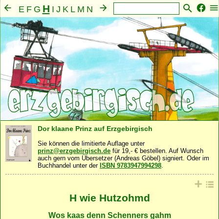
H
E
F
G
I
J
K
L
M
N
O
P
Q
R
S
T
U
V
W
X
Y
Z
A
B
C
D
Mensch
Seele
Geist
Familie
Gemeinschaft
·
·
·
·
·
Nahrung
Natur
Sonstiges
·
·
Dor klaane Prinz auf Erzgebirgisch
Sie können die limitierte Auflage unter
prinz@erzgebirgisch.de
für 19,- € bestellen. Auf Wunsch
auch gern vom Übersetzer (Andreas Göbel) signiert. Oder im
Buchhandel unter der
ISBN 9783947994298
.
H wie Hutzohmd
Wos kaas denn Schenners gahm