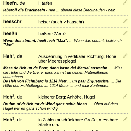
Heefn
, de
Häufen
ieberoll die Drackheefn - nee
...
überall diese Dreckhaufen - nein
heeschr
heiser (auch
↗
haaschr
)
heeßn
heißen <Verb>
Wenn dos stimmt, heeß iech "Max".
...
Wenn das stimmt, heiße ich
"Max".
Heh
, de
1
Ausdehnung in vertikaler Richtung; Höhe
über Meeresspiegel
Mass de Heh un de Brett, dann kaste dei Matrial ausrachn.
...
Miss
die Höhe und die Breite, dann kannst du deinen Materialbedarf
ausrechnen.
De Heh von Fichtlbarg is 1214 Metr ... un paar Zrquetschte.
...
Die
Höhe des Fichtelberges ist 1214 Meter ... und paar Zentimeter.
Heh
, de
2
kleinerer Berg; Anhöhe, Hügel
Druhm uf dr Heh tot dr Wind ganz schie blosn.
...
Oben auf dem
Hügel war es ganz schön windig.
Heh
, de
3
in Zahlen ausdrückbare Größe, messbare
Stärke o.ä.