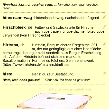
Hinnrhaar kaa mor gescheit redn.
...
Hinterher kann man gescheit
reden.
hinnrnannrwag
hintereinanderweg, nacheinander folgend
Hirschbleek
, de
Futter- und Salzleckstelle für Hirsche;
auch übertragen für überdachten Sitzgruppen
verwendet [von Hirschblecke]
Hirtstaa
, dr
Hirtstein, Berg im oberen Erzgebirge, 891
m, der nur geringfügig aus einer Hochfläche
herausragt, daher gar nicht sonderlich als Berg in Erscheinung
tritt. Auf dem Hirtstein befindet sich eine markante
Basaltformation in Form eines Fächers. Sehr sehenswert.
(https://www.hirtstein.de/hirtstein.html)
[
orte
]
histe
siehst du (zur Bestätigung)
Histe, iech hobs gwusst!
...
Siehst du, ich habe es gewusst!