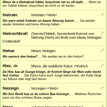
Wenn de e Hietrabratl hättst, brauchste net su oft laafn.
...
Wenn du
ein Tablett hättest, brauchtest du nicht so oft laufen.
hietratn
hintreten <Verb>
Die warn wiedr hietratn un kaane Ahnung hamm.
...
Sie werden
wieder hintreten und keine Ahnung haben.
Hietrochbratl
(Servier)Tablett, Servierbrett Kommt von
hietrong (Verb) ein Brett zum etwas hintragen
Crottendorf
hietue
hintun; hinlegen
Wu warmrs dee hietue?
...
Wo werden wir es den hintun?
Hiez
, de
Mieze, die weibliche Katze
↗
Kotrich
De Hiez kaa ah Gunge kriegn, dr Kotrich fängt när Meis oder liecht
faul rimhar.
...
Die Katze kann auch Junge bekommen, der Kater fängt
nur Mäuse oder liegt faul herum.
hiezeign
hinzeigen <Verb>
Mit ihrn Reckl kaa se de schinn Baa hiezeign.
...
Mitihrem Röckchen
kann sie ihre schönen Beine zeigen.
hiezu