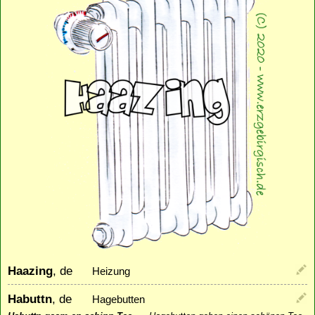
Haazing
, de
Heizung
Habuttn
, de
Hagebutten