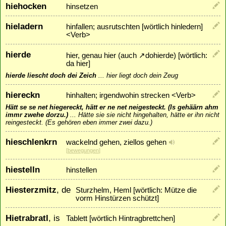
hiehocken
hinsetzen
hieladern
hinfallen; ausrutschten [wörtlich hinledern]
<Verb>
hierde
hier, genau hier (auch
↗
dohierde
) [wörtlich:
da hier]
hierde liescht doch dei Zeich
...
hier liegt doch dein Zeug
hiereckn
hinhalten; irgendwohin strecken <Verb>
Hätt se se net hiegereckt, hätt er ne net neigesteckt. (Is gehäärn ahm
immr zwehe dorzu.)
...
Hätte sie sie nicht hingehalten, hätte er ihn nicht
reingesteckt. (Es gehören eben immer zwei dazu.)
hieschlenkrn
wackelnd gehen, ziellos gehen
[
bewegungen
]
hiestelln
hinstellen
Hiesterzmitz
, de
Sturzhelm, Heml [wörtlich: Mütze die
vorm Hinstürzen schützt]
Hietrabratl
, is
Tablett [wörtlich Hintragbrettchen]