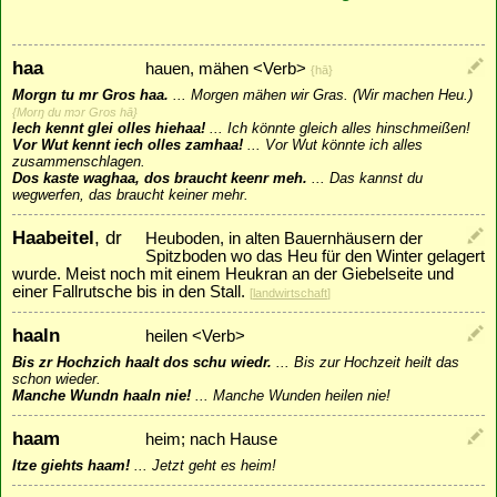
haa
hauen, mähen <Verb>
{hā}
Morgn tu mr Gros haa.
...
Morgen mähen wir Gras. (Wir machen Heu.)
{Morŋ du mɔr Gros hā}
Iech kennt glei olles hiehaa!
...
Ich könnte gleich alles hinschmeißen!
Vor Wut kennt iech olles zamhaa!
...
Vor Wut könnte ich alles
zusammenschlagen.
Dos kaste waghaa, dos braucht keenr meh.
...
Das kannst du
wegwerfen, das braucht keiner mehr.
Haabeitel
, dr
Heuboden, in alten Bauernhäusern der
Spitzboden wo das Heu für den Winter gelagert
wurde. Meist noch mit einem Heukran an der Giebelseite und
einer Fallrutsche bis in den Stall.
[
landwirtschaft
]
haaln
heilen <Verb>
Bis zr Hochzich haalt dos schu wiedr.
...
Bis zur Hochzeit heilt das
schon wieder.
Manche Wundn haaln nie!
...
Manche Wunden heilen nie!
haam
heim; nach Hause
Itze giehts haam!
...
Jetzt geht es heim!