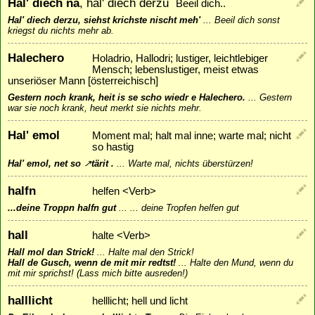
Hal' diech na
, hal' diech derzu
Beeil dich..
Hal' diech derzu, siehst krichste nischt meh'
...
Beeil dich sonst
kriegst du nichts mehr ab.
Halechero
Holadrio, Hallodri; lustiger, leichtlebiger
Mensch; lebenslustiger, meist etwas
unseriöser Mann [österreichisch]
Gestern noch krank, heit is se scho wiedr e Halechero.
...
Gestern
war sie noch krank, heut merkt sie nichts mehr.
Hal' emol
Moment mal; halt mal inne; warte mal; nicht
so hastig
Hal' emol, net so
↗
tärit
.
...
Warte mal, nichts überstürzen!
halfn
helfen <Verb>
...deine Troppn halfn gut
...
... deine Tropfen helfen gut
hall
halte <Verb>
Hall mol dan Strick!
...
Halte mal den Strick!
Hall de Gusch, wenn de mit mir redtst!
...
Halte den Mund, wenn du
mit mir sprichst! (Lass mich bitte ausreden!)
halllicht
helllicht; hell und licht