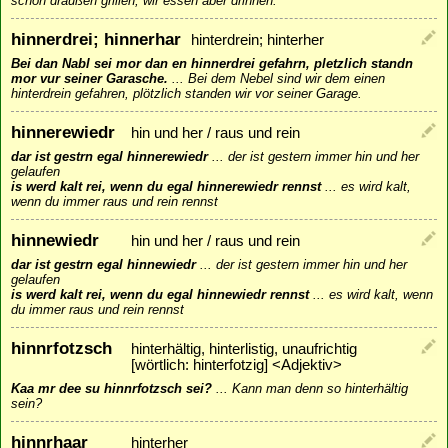
schon draußen grillen, wir essen aber drinnen.
hinnerdrei; hinnerhar
hinterdrein; hinterher
Bei dan Nabl sei mor dan en hinnerdrei gefahrn, pletzlich standn
mor vur seiner Garasche.
...
Bei dem Nebel sind wir dem einen
hinterdrein gefahren, plötzlich standen wir vor seiner Garage.
hinnerewiedr
hin und her / raus und rein
dar ist gestrn egal hinnerewiedr
...
der ist gestern immer hin und her
gelaufen
is werd kalt rei, wenn du egal hinnerewiedr rennst
...
es wird kalt,
wenn du immer raus und rein rennst
hinnewiedr
hin und her / raus und rein
dar ist gestrn egal hinnewiedr
...
der ist gestern immer hin und her
gelaufen
is werd kalt rei, wenn du egal hinnewiedr rennst
...
es wird kalt, wenn
du immer raus und rein rennst
hinnrfotzsch
hinterhältig, hinterlistig, unaufrichtig
[wörtlich: hinterfotzig] <Adjektiv>
Kaa mr dee su hinnrfotzsch sei?
...
Kann man denn so hinterhältig
sein?
hinnrhaar
hinterher