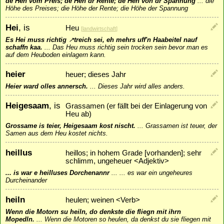
de Heh vom Preis; de Heh dr Rente; de Heh von dr Spannung
...
die
Höhe des Preises; die Höhe der Rente; die Höhe der Spannung
Hei
, is
Heu
[
landwirtschaft
]
Es Hei muss richtig
↗
treich
sei, eh mehrs uff'n Haabeitel nauf
schaffn kaa.
...
Das Heu muss richtig sein trocken sein bevor man es
auf dem Heuboden einlagern kann.
heier
heuer; dieses Jahr
Heier ward olles annersch.
...
Dieses Jahr wird alles anders.
Heigesaam
, is
Grassamen (er fällt bei der Einlagerung von
Heu ab)
Grossame is teier, Heigesaam kost nischt.
...
Grassamen ist teuer, der
Samen aus dem Heu kostet nichts.
heillus
heillos; in hohem Grade [vorhanden]; sehr
schlimm, ungeheuer <Adjektiv>
... is war e heilluses Dorchenannr
...
... es war ein ungeheures
Durcheinander
heiln
heulen; weinen <Verb>
Wenn die Motorn su heiln, do denkste die fliegn mit ihrn
Mopedln.
...
Wenn die Motoren so heulen, da denkst du sie fliegen mit