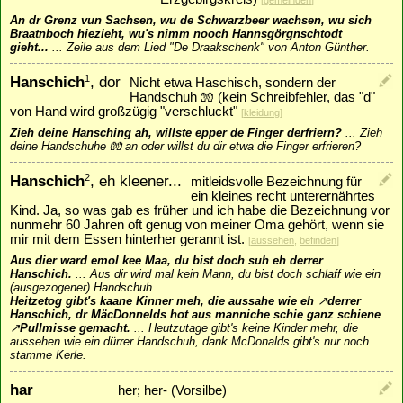
[
gemeinden
]
An dr Grenz vun Sachsen, wu de Schwarzbeer wachsen, wu sich
Braatnboch hiezieht, wu's nimm nooch Hannsgörgnschtodt
gieht...
...
Zeile aus dem Lied "De Draakschenk" von Anton Günther.
Hanschich
, dor
1
Nicht etwa Haschisch, sondern der
Handschuh 🧤 (kein Schreibfehler, das "d"
von Hand wird großzügig "verschluckt"
[
kleidung
]
Zieh deine Hansching ah, willste epper de Finger derfriern?
...
Zieh
deine Handschuhe 🧤 an oder willst du dir etwa die Finger erfrieren?
Hanschich
, eh kleener...
2
mitleidsvolle Bezeichnung für
ein kleines recht unterernährtes
Kind. Ja, so was gab es früher und ich habe die Bezeichnung vor
nunmehr 60 Jahren oft genug von meiner Oma gehört, wenn sie
mir mit dem Essen hinterher gerannt ist.
[
aussehen
,
befinden
]
Aus dier ward emol kee Maa, du bist doch suh eh derrer
Hanschich.
...
Aus dir wird mal kein Mann, du bist doch schlaff wie ein
(ausgezogener) Handschuh.
Heitzetog gibt's kaane Kinner meh, die aussahe wie eh
↗
derr
er
Hanschich, dr MäcDonnelds hot aus manniche schie ganz schiene
↗
Pullmisse
gemacht.
...
Heutzutage gibt's keine Kinder mehr, die
aussehen wie ein dürrer Handschuh, dank McDonalds gibt's nur noch
stamme Kerle.
har
her; her- (Vorsilbe)