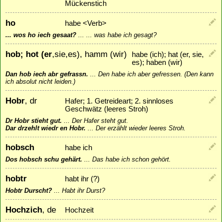
Mückenstich
ho
habe <Verb>
... wos ho iech gesaat?
...
... was habe ich gesagt?
hob; hot (er
,sie,es), hamm (wir)
habe (ich); hat (er, sie,
es); haben (wir)
Dan hob iech abr gefrassn.
...
Den habe ich aber gefressen. (Den kann
ich absolut nicht leiden.)
Hobr
, dr
Hafer; 1. Getreideart; 2. sinnloses
Geschwätz (leeres Stroh)
Dr Hobr stieht gut.
...
Der Hafer steht gut.
Dar drzehlt wiedr en Hobr.
...
Der erzählt wieder leeres Stroh.
hobsch
habe ich
Dos hobsch schu gehärt.
...
Das habe ich schon gehört.
hobtr
habt ihr (?)
Hobtr Durscht?
...
Habt ihr Durst?
Hochzich
, de
Hochzeit