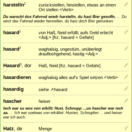
harstelln
2
zurückstellen, hinstellen, etwas an einen
Ort stellen <Verb>
Du warscht dos Fahrrod wiedr harstelln, du hast Bier gesoffn.
...
Du
wirst das Fahrrad wieder herstellen, du hast doch Bier getrunken.
hasard
1
von Haß, Neid erfüllt; aufs Geld erbicht
<Adj.> [frz. hasard = Gefahr]
hasard
2
waghalsig, ungestüm, unüberlegt
draufloshgehend, hastig <Adj.>
Hasard
, dor
3
Haß, Neid [frz. hasard = Gefahr]
hasardieren
waghalsig alles auf's Spiel setzen <Verb>
hasardig
siehe
↗
hasard
hascher
heiser
Iech war su wos von erkillt: Hust, Schnupp ...un hascher war iech
aa.
...
Ich war soetwas von erkältet: Husten, Schnupfen ... und heiser
war ich auch.
Hatz
, de
Menge