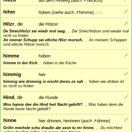
auf dem Hinweg (auch
↗
rieckzu
)
hihm
hüben (siehe auch
↗
himme
)
{hīṁ}
Hilzr
, de
die Hölzer
De Streichhilzr sei wiedr mol wag.
...
Die Streichhölzer sind wieder mal
nicht zu finden.
An meiner Schupp sei etliche Hilzr morsch.
...
An meinem Schuppen
sind etliche Hölzer morsch.
himme
hüben
himme in dor Kich
...
hüben in der Küche
himmig
hier
himmig wie drimmig is nischt dorvu ze sah
...
hüben wie drüben ist
es nicht zu finden
Hind
, de
die Hunde
Wos hamm dee die Hind heit Nacht gebillt?
...
Was haben denn die
Hunde heute Nacht gebellt?
hinne
hier drinnen, herinnen (auch
↗
drinne
)
Grilln mechste schu draußn abr assn tu mr hinne.
...
Du möchtest