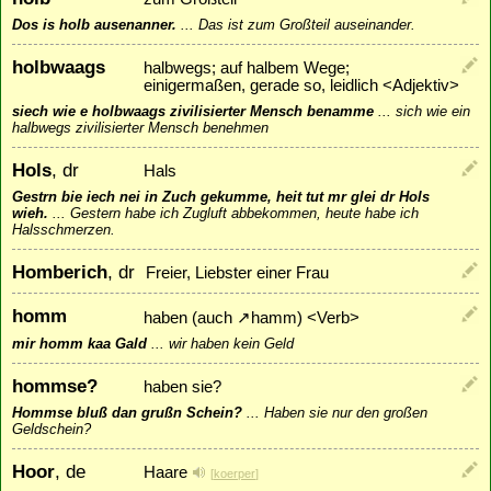
Dos is holb ausenanner.
...
Das ist zum Großteil auseinander.
holbwaags
halbwegs; auf halbem Wege;
einigermaßen, gerade so, leidlich <Adjektiv>
siech wie e holbwaags zivilisierter Mensch benamme
...
sich wie ein
halbwegs zivilisierter Mensch benehmen
Hols
, dr
Hals
Gestrn bie iech nei in Zuch gekumme, heit tut mr glei dr Hols
wieh.
...
Gestern habe ich Zugluft abbekommen, heute habe ich
Halsschmerzen.
Homberich
, dr
Freier, Liebster einer Frau
homm
haben (auch
↗
hamm
) <Verb>
mir homm kaa Gald
...
wir haben kein Geld
hommse?
haben sie?
Hommse bluß dan grußn Schein?
...
Haben sie nur den großen
Geldschein?
Hoor
, de
Haare
[
koerper
]