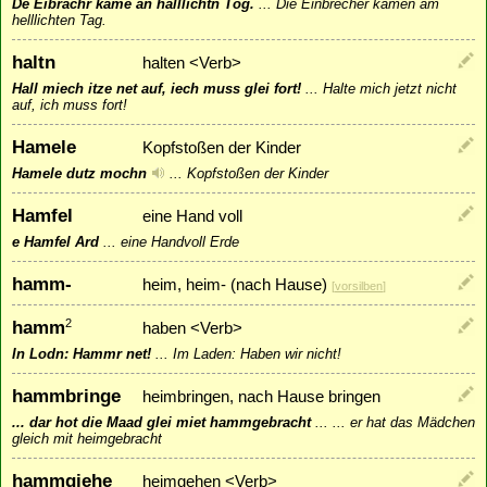
De Eibrachr kame an halllichtn Tog.
...
Die Einbrecher kamen am
helllichten Tag.
haltn
halten <Verb>
Hall miech itze net auf, iech muss glei fort!
...
Halte mich jetzt nicht
auf, ich muss fort!
Hamele
Kopfstoßen der Kinder
Hamele dutz mochn
...
Kopfstoßen der Kinder
Hamfel
eine Hand voll
e Hamfel Ard
...
eine Handvoll Erde
hamm-
heim, heim- (nach Hause)
[
vorsilben
]
hamm
2
haben <Verb>
In Lodn: Hammr net!
...
Im Laden: Haben wir nicht!
hammbringe
heimbringen, nach Hause bringen
... dar hot die Maad glei miet hammgebracht
...
... er hat das Mädchen
gleich mit heimgebracht
hammgiehe
heimgehen <Verb>