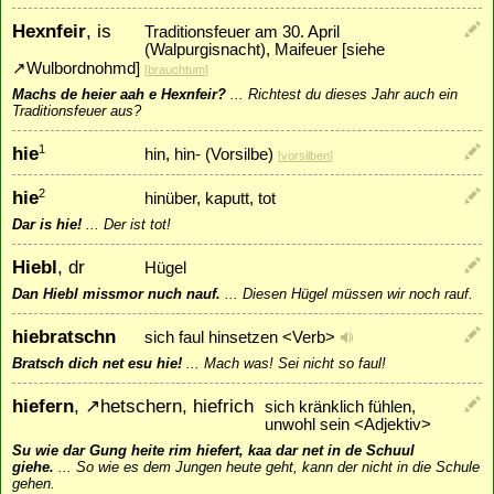
Hexnfeir
, is
Traditionsfeuer am 30. April
(Walpurgisnacht), Maifeuer [siehe
↗
Wulbordnohmd
]
[
brauchtum
]
Machs de heier aah e Hexnfeir?
...
Richtest du dieses Jahr auch ein
Traditionsfeuer aus?
hie
1
hin, hin- (Vorsilbe)
[
vorsilben
]
hie
2
hinüber, kaputt, tot
Dar is hie!
...
Der ist tot!
Hiebl
, dr
Hügel
Dan Hiebl missmor nuch nauf.
...
Diesen Hügel müssen wir noch rauf.
hiebratschn
sich faul hinsetzen <Verb>
Bratsch dich net esu hie!
...
Mach was! Sei nicht so faul!
hiefern
,
↗
hetschern
, hiefrich
sich kränklich fühlen,
unwohl sein <Adjektiv>
Su wie dar Gung heite rim hiefert, kaa dar net in de Schuul
giehe.
...
So wie es dem Jungen heute geht, kann der nicht in die Schule
gehen.