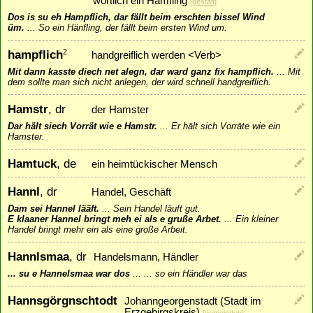
wörtlich ein Hämfling
[
gestalt
]
Dos is su eh Hampflich, dar fällt beim erschten bissel Wind
üm.
...
So ein Hänfling, der fällt beim ersten Wind um.
hampflich
2
handgreiflich werden <Verb>
Mit dann kasste diech net alegn, dar ward ganz fix hampflich.
...
Mit
dem sollte man sich nicht anlegen, der wird schnell handgreiflich.
Hamstr
, dr
der Hamster
Dar hält siech Vorrät wie e Hamstr.
...
Er hält sich Vorräte wie ein
Hamster.
Hamtuck
, de
ein heimtückischer Mensch
Hannl
, dr
Handel, Geschäft
Dam sei Hannel lääft.
...
Sein Handel läuft gut.
E klaaner Hannel bringt meh ei als e gruße Arbet.
...
Ein kleiner
Handel bringt mehr ein als eine große Arbeit.
Hannlsmaa
, dr
Handelsmann, Händler
... su e Hannelsmaa war dos
...
... so ein Händler war das
Hannsgörgnschtodt
Johanngeorgenstadt (Stadt im
Erzgebirgskreis)