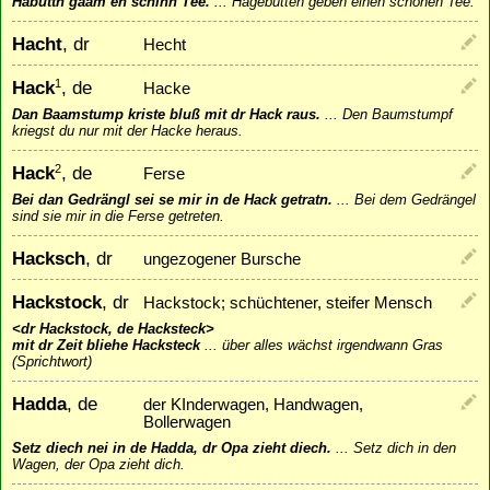
Habuttn gaam en schinn Tee.
...
Hagebutten geben einen schönen Tee.
Hacht
, dr
Hecht
Hack
, de
1
Hacke
Dan Baamstump kriste bluß mit dr Hack raus.
...
Den Baumstumpf
kriegst du nur mit der Hacke heraus.
Hack
, de
2
Ferse
Bei dan Gedrängl sei se mir in de Hack getratn.
...
Bei dem Gedrängel
sind sie mir in die Ferse getreten.
Hacksch
, dr
ungezogener Bursche
Hackstock
, dr
Hackstock; schüchtener, steifer Mensch
<dr Hackstock, de Hacksteck>
mit dr Zeit bliehe Hacksteck
...
über alles wächst irgendwann Gras
(Sprichtwort)
Hadda
, de
der KInderwagen, Handwagen,
Bollerwagen
Setz diech nei in de Hadda, dr Opa zieht diech.
...
Setz dich in den
Wagen, der Opa zieht dich.