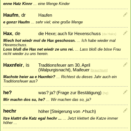
enne Hatz Kinnr
...
eine Menge Kinder
Haufm
, dr
Haufen
e gonzr Haufm
...
sehr viel; eine große Menge
Hax
, de
die Hexe; auch für Hexenschuss
{dǝ Haks}
Miech hot wiedr mol de Hax geschossn.
...
Ich habe wieder mal
Hexenschuss.
Loss bluß die Hax net wiedr ze uns rei.
...
Lass bloß die böse Frau
nicht wieder zu uns herein.
Haxnfeir
, is
Traditionsfeuer am 30. April
(Walpurgisnacht), Maifeuer
[
brauchtum
]
Machste heier aa e Haxnfeir?
...
Richtest du dieses Jahr auch ein
Traditionsfeuer aus?
he?
was? ja? (Frage zur Bestätigung)
{hę}
Mir machn dos su, he?
...
Wir machen das so, ja?
hechr
höher [Steigerung von
↗
huch
)
Itze klattrt die Katz egal hechr ...
...
Jetzt klettert die Katze immer
höher ...