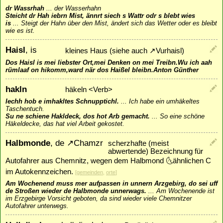
dr Wassrhah
...
der Wasserhahn
Steicht dr Hah iebrn Mist, ännrt siech s Wattr odr s blebt wies
is
...
Steigt der Hahn über den Mist, ändert sich das Wetter oder es bleibt
wie es ist.
Haisl
, is
kleines Haus (siehe auch
↗
Vurhaisl
)
Dos Haisl is mei liebster Ort,mei Denken on mei Treibn.Wu ich aah
rümlaaf on hikomm,ward när dos Haißel bleibn.Anton Günther
hakln
häkeln <Verb>
Iechh hob e imhakltes Schnupptichl.
...
Ich habe ein umhäkeltes
Taschentuch.
Su ne schiene Hakldeck, dos hot Arb gemacht.
...
So eine schöne
Häkeldecke, das hat viel Arbeit gekostet.
Halbmonde
, de
↗
Chamzr
scherzhafte (meist
abwertende) Bezeichnung für
Autofahrer aus Chemnitz, wegen dem Halbmond 🌜ähnlichen C
im Autokennzeichen.
[
gemeinden
,
orte
]
Am Wochenend muss mer aufpassen in unnern Arzgebirg, do sei uff
de Stroßen wieder de Halbmonde unnerwags.
...
Am Wochenende ist
im Erzgebirge Vorsicht geboten, da sind wieder viele Chemnitzer
Autofahrer unterwegs.