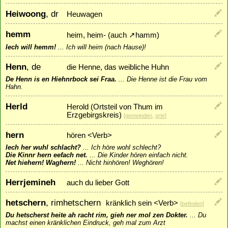
Heiwoong
, dr
Heuwagen
hemm
heim, heim- (auch
↗
hamm
)
Iech will hemm!
...
Ich will heim (nach Hause)!
Henn
, de
die Henne, das weibliche Huhn
De Henn is en Hiehnrbock sei Fraa.
...
Die Henne ist die Frau vom
Hahn.
Herld
Herold (Ortsteil von Thum im
Erzgebirgskreis)
[
gemeinden
,
orte
]
hern
hören <Verb>
Iech her wuhl schlacht?
...
Ich höre wohl schlecht?
Die Kinnr hern eefach net.
...
Die Kinder hören einfach nicht.
Net hiehern! Waghern!
...
Nicht hinhören! Weghören!
Herrjemineh
auch du lieber Gott
hetschern
, rimhetschern
kränklich sein <Verb>
[
befinden
]
Du hetscherst heite ah racht rim, gieh ner mol zen Dokter.
...
Du
machst einen kränklichen Eindruck, geh mal zum Arzt