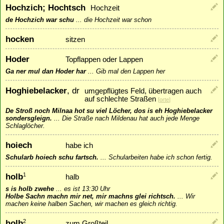
Hochzich; Hochtsch
Hochzeit
de Hochzich war schu
...
die Hochzeit war schon
hocken
sitzen
Hoder
Topflappen oder Lappen
Ga ner mul dan Hoder har
...
Gib mal den Lappen her
Hoghiebelacker
, dr
umgepflügtes Feld, übertragen auch
auf schlechte Straßen
[
orte
]
De Stroß noch Milnaa hot su viel Löcher, dos is eh Hoghiebelacker
sondersgleign.
...
Die Straße nach Mildenau hat auch jede Menge
Schlaglöcher.
hoiech
habe ich
Schularb hoiech schu fartsch.
...
Schularbeiten habe ich schon fertig.
holb
1
halb
s is holb zwehe
...
es ist 13:30 Uhr
Holbe Sachn machn mir net, mir machns glei richtsch.
...
Wir
machen keine halben Sachen, wir machen es gleich richtig.
holb
2
zum Großteil