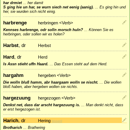
har drmiet
...
her damit
S ging hie un har, se wurn siech net eenig (aanig).
...
Es ging hin und
her, sie wurden sich nicht einig.
harbrenge
herbringen <Verb>
Kennses harbrenge, odr solln morsch huln?
...
Können Sie es
herbringen, oder sollen wir es holen?
Harbst
, dr
Herbst
Hard
, dr
Herd
Is Assn stieht uffn Haard.
...
Das Essen steht auf dem Herd.
hargahm
hergeben <Verb>
Die wolln bluß hamm, abr haargaam wolln se nischt.
...
Die wollen
bloß haben, aber hergeben wollen sie nichts.
hargezuung
hergezogen <Verb>
Denkst net, dass dar arscht hargezuung is.
...
Man denkt nicht, dass
er erst hergezogen ist.
Harich
, dr
Hering
[
essen
]
Brotharich
...
Brathering