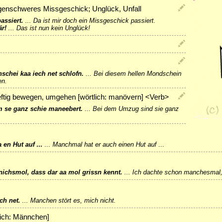
lgenschweres Missgeschick; Unglück, Unfall
passiert.
...
Da ist mir doch ein Missgeschick passiert.
är!
...
Das ist nun kein Unglück!
schei kaa iech net schlofn.
...
Bei diesem hellen Mondschein
en.
heftig bewegen, umgehen [wörtlich: manövern] <Verb>
 se ganz schie maneebert.
...
Bei dem Umzug sind sie ganz
en Hut auf ...
...
Manchmal hat er auch einen Hut auf ...
ichsmol, dass dar aa mol grissn kennt.
...
Ich dachte schon manchesmal,
ch net.
...
Manchen stört es, mich nicht.
lich: Männchen]