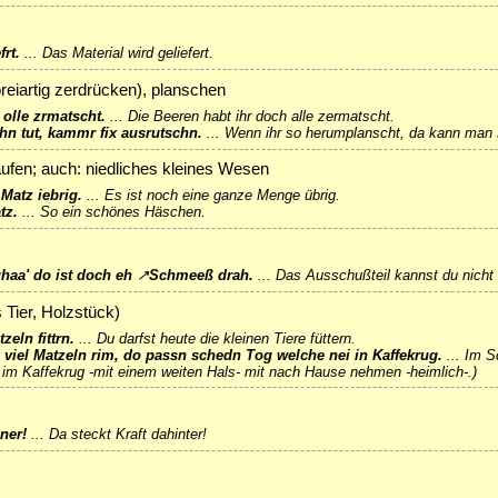
frt.
...
Das Material wird geliefert.
eiartig zerdrücken), planschen
 olle zrmatscht.
...
Die Beeren habt ihr doch alle zermatscht.
n tut, kammr fix ausrutschn.
...
Wenn ihr so herumplanscht, da kann man 
fen; auch: niedliches kleines Wesen
Matz iebrig.
...
Es ist noch eine ganze Menge übrig.
tz.
...
So ein schönes Häschen.
haa' do ist doch eh
↗
Schmeeß
drah.
...
Das Ausschußteil kannst du nicht 
s Tier, Holzstück)
zeln fittrn.
...
Du darfst heute die kleinen Tiere füttern.
 viel Matzeln rim, do passn schedn Tog welche nei in Kaffekrug.
...
Im Sc
im Kaffekrug -mit einem weiten Hals- mit nach Hause nehmen -heimlich-.)
ner
!
...
Da steckt Kraft dahinter!