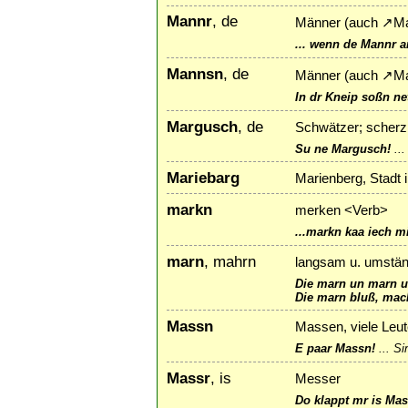
Mannr
, de
Männer (auch
↗
M
... wenn de Mannr a
Mannsn
, de
Männer (auch
↗
M
In dr Kneip soßn ne
Margusch
, de
Schwätzer; scherzh
Su ne Margusch!
..
Mariebarg
Marienberg, Stadt 
markn
merken <Verb>
...markn kaa iech mi
marn
, mahrn
langsam u. umständ
Die marn un marn un
Die marn bluß, mach
Massn
Massen, viele Leut
E paar Massn!
...
Si
Massr
, is
Messer
Do klappt mr is Mas