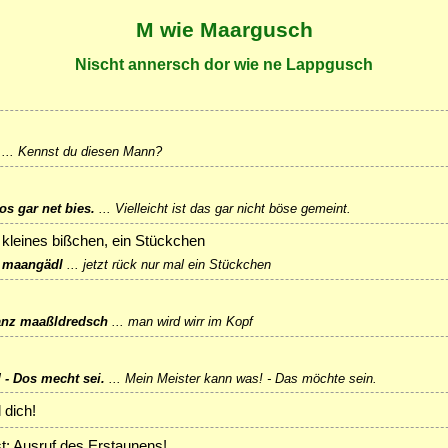
M wie Maargusch
Nischt annersch dor wie ne Lappgusch
...
Kennst du diesen Mann?
os gar net bies.
...
Vielleicht ist das gar nicht böse gemeint.
n kleines bißchen, ein Stückchen
a maangädl
...
jetzt rück nur mal ein Stückchen
anz maaßldredsch
...
man wird wirr im Kopf
 - Dos mecht sei.
...
Mein Meister kann was! - Das möchte sein.
 dich!
t; Ausruf des Erstaunens!