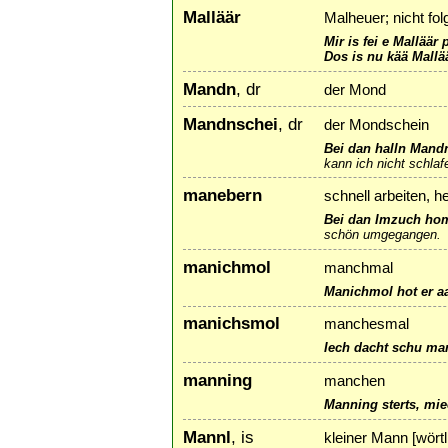
Malläär
Malheuer; nicht fo
Mir is fei e Malläär 
Dos is nu kää Mallä
Mandn
, dr
der Mond
Mandnschei
, dr
der Mondschein
Bei dan halln Mandn
kann ich nicht schlaf
manebern
schnell arbeiten, 
Bei dan Imzuch hom
schön umgegangen.
manichmol
manchmal
Manichmol hot er aa 
manichsmol
manchesmal
Iech dacht schu man
manning
manchen
Manning sterts, mie
Mannl
, is
kleiner Mann [wört