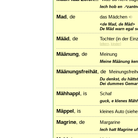
Iech hob en
↗
zantn
Mad
, de
das Mädchen
<de Mad, de Mäd>
De Mäd warn egal sc
Määd
, de
Tochter (in der Ei
[
eltern
,
kinder
]
Määnung
, de
Meinung
Meine Määnung ken
Määnungsfreihät
, de
Meinungsfreihe
Du denkst, du hättst
Dei dummes Gemar h
Mähhappl
, is
Schaf
guck, e klenes Mäh
Mäppel
, is
kleines Auto (sieh
Magrine
, de
Margarine
Iech hatt Magrine u