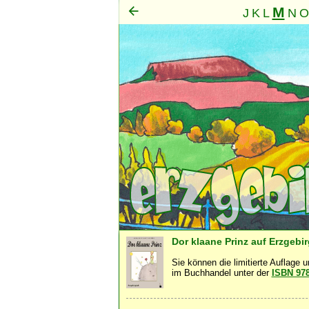
M
J
K
L
N
O
Mensch
·
Dor klaane Prinz auf Erzgebi
Sie können die limitierte Auflage 
im Buchhandel unter der
ISBN 97