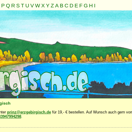
P
Q
R
S
T
U
V
W
X
Y
Z
A
B
C
D
E
F
G
H
I
Seele
Geist
Familie
Gemeinschaft
Nahrung
Natur
·
·
·
·
·
·
rgisch
unter
prinz@erzgebirgisch.de
für 19,- € bestellen. Auf Wunsch auch gern vom
83947994298
.