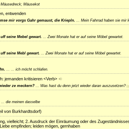
 Mäusedreck; Mäusekot
en, entwenden
mse mir vorgs Gahr gemaust, die Kriepln.
...
Mein Fahrrad haben sie mir 
uff seine Mebel gewart.
...
Zwei Monate hat er auf seine Möbel gewartet.
uff seine Mebl gewart.
...
Zwei Monate hat er auf seine Möbel gewartet.
fm.
...
... ich möcht schlafen.
h: jemanden kritisieren <Verb>
 wieder ze meckern?
...
Was hast du denn jetzt wieder daran auszusetzen?
[
g
...
die meinen dasselbe
il von Burkhardtsdorf)
g, vielleicht; 2. Ausdruck der Einräumung oder des Zugeständnisse
 Liebe empfinden; leiden mögen, gernhaben