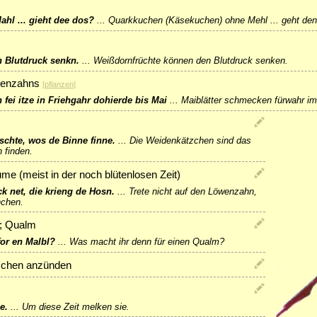
hl ... gieht dee dos?
...
Quarkkuchen (Käsekuchen) ohne Mehl ... geht de
n Blutdruck senkn.
...
Weißdornfrüchte können den Blutdruck senken.
öwenzahns
[
pflanzen
]
fei itze in Friehgahr dohierde bis Mai
...
Maiblätter schmecken fürwahr im 
rschte, wos de Binne finne.
...
Die Weidenkätzchen sind das
 finden.
e (meist in der noch blütenlosen Zeit)
k net, die krieng de Hosn.
...
Trete nicht auf den Löwenzahn,
nchen.
h; Qualm
or en Malbl?
...
Was macht ihr denn für einen Qualm?
zchen anzünden
e.
...
Um diese Zeit melken sie.