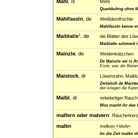
Mahl
, is
Mehl
Quarkkuhng uhne Ma
Mahlfassln
, de
Weißdornfrüchte
Mahlfassln kenne e
Maiblatle
, de
1
die Blätter des L
Maiblatle schmeck´n 
Mainzle
, de
Weidenkätzchen
De Mainzle sei is A
Erste, was die Bienen
Maistock
, dr
Löwenzahn, Maiblum
Zerlatsch de Maistec
den kriegen die Kani
Malbl
, dr
nebelartiger Rauc
Wos macht ihr dee f
malfern oder malvern
Räucherker
malkn
melken <Verb>
Im die Zeit malkn di