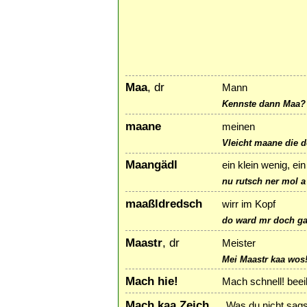
Maa
, dr
Mann
Kennste dann Maa?
maane
meinen
Vleicht maane die d
Maangädl
ein klein wenig, ei
nu rutsch ner mol 
maaßldredsch
wirr im Kopf
do ward mr doch g
Maastr
, dr
Meister
Mei Maastr kaa wos!
Mach hie!
Mach schnell! beeil
Mach kaa Zeich...
Was du nicht sags