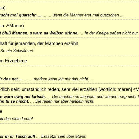
aa
)
rscht mol quatschn ...
...
... wenn die Männer erst mal quatschen ...
aa
↗
Mannr
)
t bluß Mannsn, s warn aa Weibsn drinne.
...
In der Kneipe saßen nicht nur
aft für jemanden, der Märchen erzählt
.
So ein Schwätzer!
im Erzgebirge
r dos net ...
...
... merken kann ich mir das nicht ...
lich sein; umständlich reden, sehr viel erzählen [wörtlich: mären] <
 warn ewig net fartsch.
...
Die machen so langsam und werden ewig nicht fe
n tu se nischt.
...
Die reden nur aber handeln nicht.
e
nd das viele Leute!
sr in dr Tasch auf!
...
Entsetzt sein über etwas