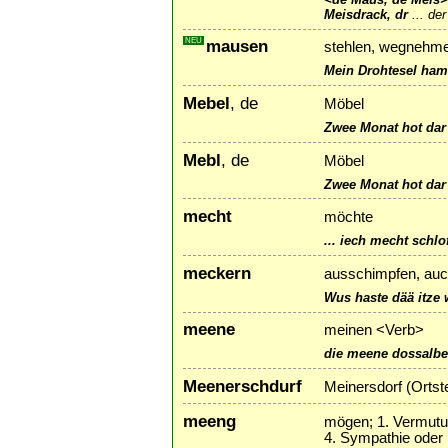
Meisdrack, dr
...
der
NEU
mausen
stehlen, wegnehm
Mein Drohtesel ham
Mebel
, de
Möbel
Zwee Monat hot dar 
Mebl
, de
Möbel
Zwee Monat hot dar 
mecht
möchte
... iech mecht schlo
meckern
ausschimpfen, auc
Wus haste dää itze
meene
meinen <Verb>
die meene dossalbe
Meenerschdurf
Meinersdorf (Ortste
meeng
mögen; 1. Vermutun
4. Sympathie oder