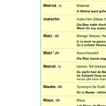
Matrial
, is
Material
Is Matrial ward gelie
matschn
matschen (etwas br
Die Beer habtr doch
Wenn ihr esu matsch
Matz
, de
Menge; Masse; Hau
Is is noch ne ganze 
Su e schienr Hosma
Matz
,de
2
Ausschussteil
Die Matz kasste wag
Matzel
, is
kleines Teil (kleine
Du darfst heit de Mat
Im Schacht lieng su
herum (die kann man 
Mauke
, de
Synonym für Kraft
Do is Mauke
↗
drhin
Maus
, de
Maus
<de Maus, de Meis>