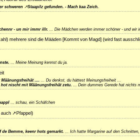
er
schweren
↗
Staapilz
gefunden. - Mach kaa Zeich.
hennr - un mir immr illr.
...
Die Mädchen werden immer schöner - und wir i
nzahl) mehrere sind die Määden [Kommt von Magd] (wird fast ausschl
nste.
...
Meine Meinung kennst du ja.
it
 Määnungsfreihät ....
...
Du denkst, du hättest Meinungsfreiheit ...
ot nischt mit Määnungsfreihät zetu.
...
Dein dummes Gerede hat nichts mi
happl
...
schau, ein Schäfchen
e auch
↗
Pfappel
)
ff de Bemme, keenr hots gemarkt.
...
Ich hatte Margarine auf den Schnitten,