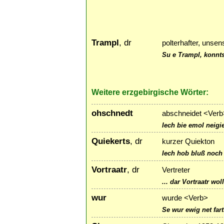
Trampl
, dr
polterhafter, unsen
Su e Trampl, konnts
Weitere erzgebirgische Wörter:
ohschnedt
abschneidet <Verb
Iech bie emol neigie
Quiekerts
, dr
kurzer Quiekton
Iech hob bluß noch 
Vortraatr
, dr
Vertreter
... dar Vortraatr wol
wur
wurde <Verb>
Se wur ewig net fart