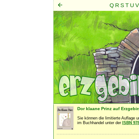
Q
R
S
T
U
V
Mensch
Seele
Geist
·
·
Dor klaane Prinz auf Erzgebi
Sie können die limitierte Auflage 
im Buchhandel unter der
ISBN 97