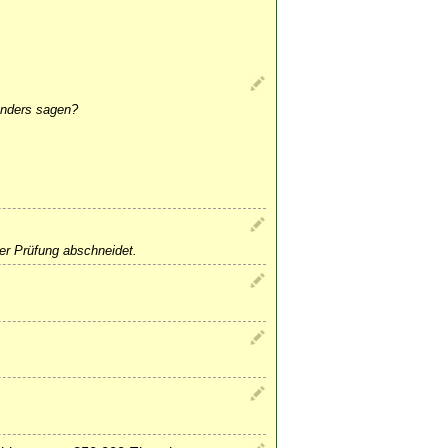
anders sagen?
eser Prüfung abschneidet.
.