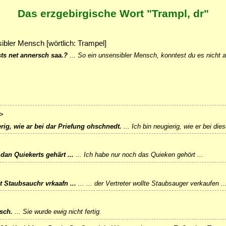
Das erzgebirgische Wort "Trampl, dr"
sibler Mensch [wörtlich: Trampel]
ts net annersch saa.?
...
So ein unsensibler Mensch, konntest du es nicht 
>
rig, wie ar bei dar Priefung ohschnedt.
...
Ich bin neugierig, wie er bei di
dan Quiekerts gehärt ...
...
Ich habe nur noch das Quieken gehört ...
lt Staubsauchr vrkaafn ...
...
... der Vertreter wollte Staubsauger verkaufen ..
sch.
...
Sie wurde ewig nicht fertig.