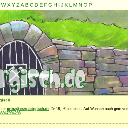
W
X
Y
Z
A
B
C
D
E
F
G
H
I
J
K
L
M
N
O
P
Familie
Gemeinschaft
Nahrung
Natur
Sonstiges
·
·
·
·
·
rgisch
unter
prinz@erzgebirgisch.de
für 19,- € bestellen. Auf Wunsch auch gern vom
83947994298
.