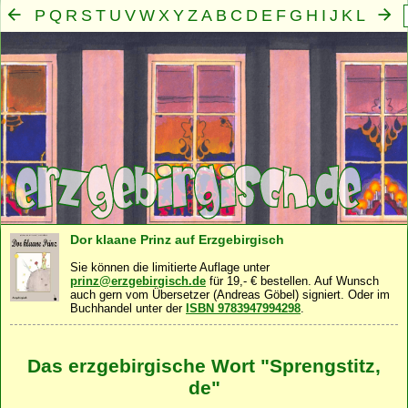
P
Q
R
S
T
U
V
W
X
Y
Z
A
B
C
D
E
F
G
H
I
J
K
L
M
N
O
Mensch
Seele
Geist
Familie
Gemeinschaft
Nah
·
·
·
·
·
Dor klaane Prinz auf Erzgebirgisch
Sie können die limitierte Auflage unter
prinz@erzgebirgisch.de
für 19,- € bestellen. Auf Wunsch
auch gern vom Übersetzer (Andreas Göbel) signiert. Oder im
Buchhandel unter der
ISBN 9783947994298
.
Das erzgebirgische Wort "Sprengstitz,
de"