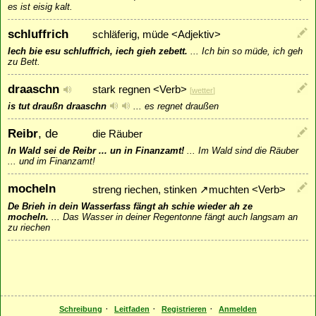
es ist eisig kalt.
schluffrich
schläferig, müde <Adjektiv>
Iech bie esu schluffrich, iech gieh zebett.
...
Ich bin so müde, ich geh
zu Bett.
draaschn
stark regnen <Verb>
[
wetter
]
is tut draußn draaschn
...
es regnet draußen
Reibr
, de
die Räuber
In Wald sei de Reibr ... un in Finanzamt!
...
Im Wald sind die Räuber
... und im Finanzamt!
mocheln
streng riechen, stinken
↗
muchten
<Verb>
De Brieh in dein Wasserfass fängt ah schie wieder ah ze
mocheln.
...
Das Wasser in deiner Regentonne fängt auch langsam an
zu riechen
·
·
·
Schreibung
Leitfaden
Registrieren
Anmelden